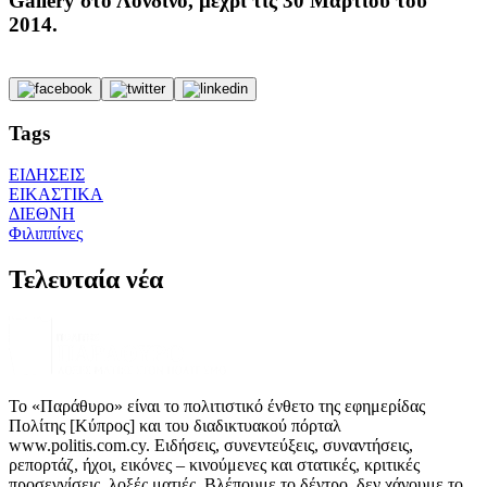
Gallery στο Λονδίνο, μέχρι τις 30 Μαρτίου του
2014.
Tags
ΕΙΔΗΣΕΙΣ
ΕΙΚΑΣΤΙΚΑ
ΔΙΕΘΝΗ
Φιλιππίνες
Τελευταία νέα
Το «Παράθυρο» είναι το πολιτιστικό ένθετο της εφημερίδας
Πολίτης [Κύπρος] και του διαδικτυακού πόρταλ
www.politis.com.cy. Ειδήσεις, συνεντεύξεις, συναντήσεις,
ρεπορτάζ, ήχοι, εικόνες – κινούμενες και στατικές, κριτικές
προσεγγίσεις, λοξές ματιές. Βλέπουμε το δέντρο, δεν χάνουμε το