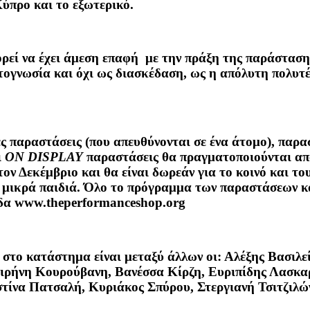
ύπρο και το εξωτερικό.
ρεί να έχει άμεση επαφή με την πράξη της παράστασης
τογνωσία και όχι ως διασκέδαση, ως η απόλυτη πολυτέλ
αραστάσεις (που απευθύνονται σε ένα άτομο), παρασ
ι
ON DISPLAY
παραστάσεις θα πραγματοποιούνται από
τον Δεκέμβριο και θα είναι δωρεάν για το κοινό και τ
 μικρά παιδιά. Όλο το πρόγραμμα των παραστάσεων και
ίδα www.theperformanceshop.org
ν στο κατάστημα είναι μεταξύ άλλων οι: Αλέξης Βασιλ
Ειρήνη Κουρούβανη, Βανέσσα Κίρζη, Ευριπίδης Λασκα
τίνα Πατσαλή, Κυριάκος Σπύρου, Στεργιανή Τσιτζιλώ