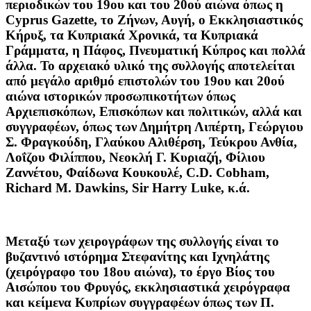
περιοδικών του 19ου και του 20ού αιώνα όπως η
Cyprus Gazette, το Ζήνων, Αυγή, ο Εκκλησιαστικός
Κήρυξ, τα Κυπριακά Χρονικά, τα Κυπριακά
Γράμματα, η Πάφος, Πνευματική Κύπρος και πολλά
άλλα. Το αρχειακό υλικό της συλλογής αποτελείται
από μεγάλο αριθμό επιστολών του 19ου και 20ού
αιώνα ιστορικών προσωπικοτήτων όπως
Αρχιεπισκόπων, Επισκόπων και πολιτικών, αλλά και
συγγραφέων, όπως των Δημήτρη Λιπέρτη, Γεώργιου
Σ. Φραγκούδη, Γλαύκου Αλιθέρση, Τεύκρου Ανθία,
Λοΐζου Φιλίππου, Νεοκλή Γ. Κυριαζή, Φίλιου
Ζαννέτου, Φαίδωνα Κουκουλέ, C.D. Cobham,
Richard M. Dawkins, Sir Harry Luke, κ.ά.
Μεταξύ των χειρογράφων της συλλογής είναι το
βυζαντινό ιστόρημα Στεφανίτης και Ιχνηλάτης
(χειρόγραφο του 18ου αιώνα), το έργο Βίος του
Αισώπου του Φρυγός, εκκλησιαστικά χειρόγραφα
και κείμενα Κυπρίων συγγραφέων όπως των Π.