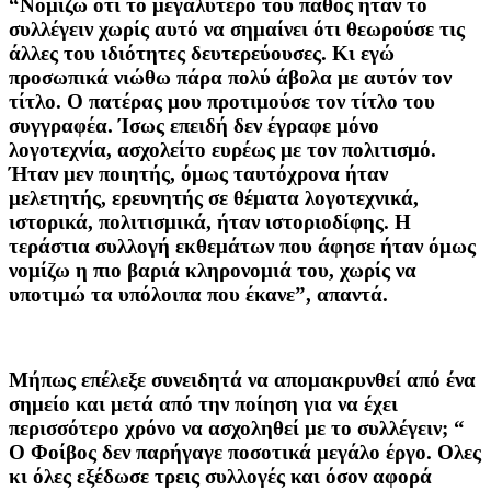
“Νομίζω ότι το μεγαλύτερο του πάθος ήταν το
συλλέγειν χωρίς αυτό να σημαίνει ότι θεωρούσε τις
άλλες του ιδιότητες δευτερεύουσες. Κι εγώ
προσωπικά νιώθω πάρα πολύ άβολα με αυτόν τον
τίτλο. Ο πατέρας μου προτιμούσε τον τίτλο του
συγγραφέα. Ίσως επειδή δεν έγραφε μόνο
λογοτεχνία, ασχολείτο ευρέως με τον πολιτισμό.
Ήταν μεν ποιητής, όμως ταυτόχρονα ήταν
μελετητής, ερευνητής σε θέματα λογοτεχνικά,
ιστορικά, πολιτισμικά, ήταν ιστοριοδίφης. Η
τεράστια συλλογή εκθεμάτων που άφησε ήταν όμως
νομίζω η πιο βαριά κληρονομιά του, χωρίς να
υποτιμώ τα υπόλοιπα που έκανε”, απαντά.
Μήπως επέλεξε συνειδητά να απομακρυνθεί από ένα
σημείο και μετά από την ποίηση για να έχει
περισσότερο χρόνο να ασχοληθεί με το συλλέγειν; “
Ο Φοίβος δεν παρήγαγε ποσοτικά μεγάλο έργο. Ολες
κι όλες εξέδωσε τρεις συλλογές και όσον αφορά