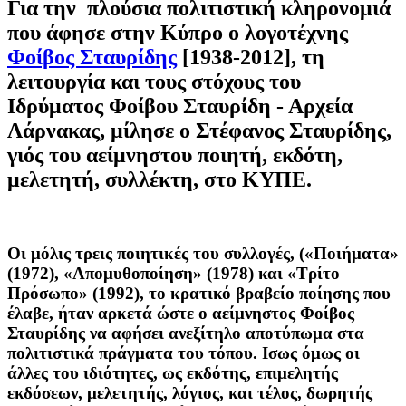
Για την πλούσια πολιτιστική κληρονομιά
που άφησε στην Κύπρο ο λογοτέχνης
Φοίβος Σταυρίδης
[1938-2012], τη
λειτουργία και τους στόχους του
Ιδρύματος Φοίβου Σταυρίδη - Αρχεία
Λάρνακας, μίλησε ο Στέφανος Σταυρίδης,
γιός του αείμνηστου ποιητή, εκδότη,
μελετητή, συλλέκτη, στο ΚΥΠΕ.
Οι μόλις τρεις ποιητικές του συλλογές, («Ποιήματα»
(1972), «Απομυθοποίηση» (1978) και «Τρίτο
Πρόσωπο» (1992), το κρατικό βραβείο ποίησης που
έλαβε, ήταν αρκετά ώστε ο αείμνηστος Φοίβος
Σταυρίδης να αφήσει ανεξίτηλο αποτύπωμα στα
πολιτιστικά πράγματα του τόπου. Ισως όμως οι
άλλες του ιδιότητες, ως εκδότης, επιμελητής
εκδόσεων, μελετητής, λόγιος, και τέλος, δωρητής