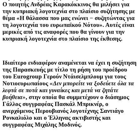
Ο ποιητής
Ανδρέας Καρακόκκινος
θα μιλήσει για
την κυπριακή λογοτεχνία στο πλαίσιο συζήτησης με
θέμα «Η θάλασσα που μας ενώνει − συζητώντας για
τη λογοτεχνία του ευρωπαϊκού Νότου». Αυτές είναι
μερικές από τις αναφορές που θα γίνουν για την
κυπριακή λογοτεχνία στο πλαίσιο της έκθεσης.
Ιδιαίτερο ενδιαφέρον αναμένεται να έχει η συζήτηση
της Παρασκευής με τίτλο τη ρήση του προέδρου
του Eurogroup Γερούν Ντάισελμπλουμ για τους
Νοτιοευρωπαίους
«Δεν μπορείτε να ξοδεύετε όλα τα
λεφτά σε ποτά και γυναίκες και μετά να ζητάτε
βοήθεια»
, στην οποία θα συμμετέχουν ο διάσημος
Γάλλος συγγραφέας
Πασκάλ Μπρικνέρ
, ο
ανερχόμενος Περουβιανός λογοτέχνης
Σαντιάγο
Ρονκαλιόλο
και ο Έλληνας ακτιβιστής και
συγγραφέας
Μιχάλης Μοδινός
.