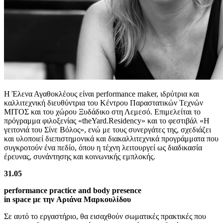
Η Έλενα Αγαθοκλέους είναι performance maker, ιδρύτρια και
καλλιτεχνική διευθύντρια του Κέντρου Παραστατικών Τεχνών
ΜΙΤΟΣ και του χώρου Ξυδάδικο στη Λεμεσό. Επιμελείται το
πρόγραμμα φιλοξενίας «theYard.Residency» και το φεστιβάλ «Η
γειτονιά του Σίνε Βόλος», ενώ με τους συνεργάτες της, σχεδιάζει
και υλοποιεί διεπιστημονικά και διακαλλιτεχνικά προγράμματα που
συγκροτoύν ένα πεδίο, όπου η τέχνη λειτουργεί ως διαδικασία
έρευνας, συνάντησης και κοινωνικής εμπλοκής.
31.05
performance practice and body presence
in space με την Αριάνα Μαρκουλίδου
Σε αυτό το εργαστήριο, θα εισαχθούν σωματικές πρακτικές που