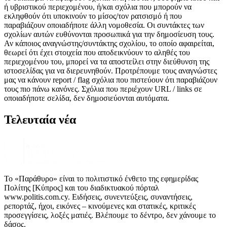
ή υβριστικού περιεχομένου, ή/και σχόλια που μπορούν να
εκληφθούν ότι υποκινούν το μίσος/τον ρατσισμό ή που
παραβιάζουν οποιαδήποτε άλλη νομοθεσία. Οι συντάκτες των
σχολίων αυτών ευθύνονται προσωπικά για την δημοσίευση τους.
Αν κάποιος αναγνώστης/συντάκτης σχολίου, το οποίο αφαιρείται,
θεωρεί ότι έχει στοιχεία που αποδεικνύουν το αληθές του
περιεχομένου του, μπορεί να τα αποστείλει στην διεύθυνση της
ιστοσελίδας για να διερευνηθούν. Προτρέπουμε τους αναγνώστες
μας να κάνουν report / flag σχόλια που πιστεύουν ότι παραβιάζουν
τους πιο πάνω κανόνες. Σχόλια που περιέχουν URL / links σε
οποιαδήποτε σελίδα, δεν δημοσιεύονται αυτόματα.
Τελευταία νέα
Το «Παράθυρο» είναι το πολιτιστικό ένθετο της εφημερίδας
Πολίτης [Κύπρος] και του διαδικτυακού πόρταλ
www.politis.com.cy. Ειδήσεις, συνεντεύξεις, συναντήσεις,
ρεπορτάζ, ήχοι, εικόνες – κινούμενες και στατικές, κριτικές
προσεγγίσεις, λοξές ματιές. Βλέπουμε το δέντρο, δεν χάνουμε το
δάσος.