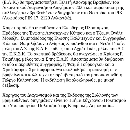
(Ε.Λ.Κ.) θα πραγματοποιήσει Τελετή Απονομής Βραβείων του
Δικοινοτικού Διαγωνισμού Διηγήματος 2025 και παρουσίαση της
συλλογής των βραβευθέντων διηγημάτων στο Θεατράκι του ΡΙΚ
(Λεωφόρος ΡΙΚ 17, 2120 Αγλαντζιά).
Χαιρετισμούς θα απευθύνουν ο Ελευθέριος Πλουτάρχου,
Πρόεδρος της Ένωσης Λογοτεχνών Κύπρου και ο Τζεμάι Ονάλτ
Μουεζίν, Συμπρόεδρος της Ένωσης Καλλιτεχνών και Συγγραφέων
Κύπρου. Θα μιλήσουν ο Ανδρέας Χρυσάνθου και η Νεσιέ Γιασίν,
μέλη του Δ.Σ. της Ε.Λ.Κ. καθώς και ο Αχμέτ Γικίκ, μέλος του Δ.Σ.
της Ε.Κ.Σ.Κ. Το σκεπτικό βράβευσης θα αναγνώσει ο Χρίστος Ρ.
Τσιαήλης, μέλος του Δ.Σ της Ε.Λ.Κ. Αποσπάσματα θα διαβάσουν
οι δύο διακριθέντες συγγραφείς, η Φατμά Τούρκογλου και ο
Χριστόφορος Χριστοφόρου. Θα ακολουθήσει η απονομή των
βραβείων και καλλιτεχνική παρέμβαση από τον μουσικοσυνθέτη
Γιώργο Καλογήρου. Η εκδήλωση θα ολοκληρωθεί με μικρή
δεξίωση.
Χορηγός του Διαγωνισμού και της Έκδοσης της Συλλογής των
βραβευθέντων διηγημάτων είναι το Τμήμα Σύγχρονου Πολιτισμού
του Υφυπουργείου Πολιτισμού της Κυπριακής Δημοκρατίας.