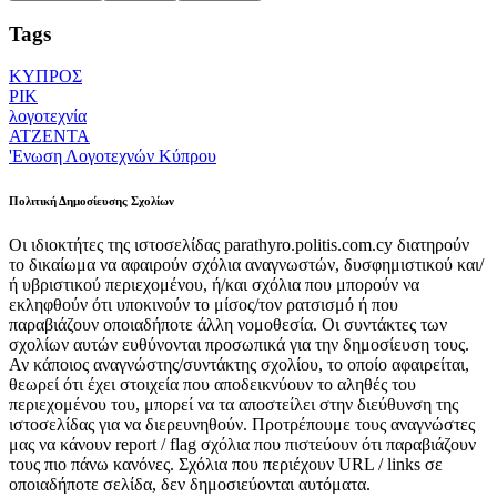
Tags
ΚΥΠΡΟΣ
ΡΙΚ
λογοτεχνία
ΑΤΖΕΝΤΑ
'Ενωση Λογοτεχνών Κύπρου
Πολιτική Δημοσίευσης Σχολίων
Οι ιδιοκτήτες της ιστοσελίδας parathyro.politis.com.cy διατηρούν
το δικαίωμα να αφαιρούν σχόλια αναγνωστών, δυσφημιστικού και/
ή υβριστικού περιεχομένου, ή/και σχόλια που μπορούν να
εκληφθούν ότι υποκινούν το μίσος/τον ρατσισμό ή που
παραβιάζουν οποιαδήποτε άλλη νομοθεσία. Οι συντάκτες των
σχολίων αυτών ευθύνονται προσωπικά για την δημοσίευση τους.
Αν κάποιος αναγνώστης/συντάκτης σχολίου, το οποίο αφαιρείται,
θεωρεί ότι έχει στοιχεία που αποδεικνύουν το αληθές του
περιεχομένου του, μπορεί να τα αποστείλει στην διεύθυνση της
ιστοσελίδας για να διερευνηθούν. Προτρέπουμε τους αναγνώστες
μας να κάνουν report / flag σχόλια που πιστεύουν ότι παραβιάζουν
τους πιο πάνω κανόνες. Σχόλια που περιέχουν URL / links σε
οποιαδήποτε σελίδα, δεν δημοσιεύονται αυτόματα.