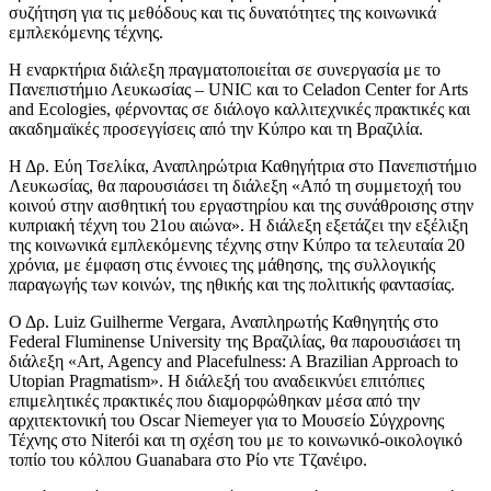
συζήτηση για τις μεθόδους και τις δυνατότητες της κοινωνικά
εμπλεκόμενης τέχνης.
Η εναρκτήρια διάλεξη πραγματοποιείται σε συνεργασία με το
Πανεπιστήμιο Λευκωσίας – UNIC και το Celadon Center for Arts
and Ecologies, φέρνοντας σε διάλογο καλλιτεχνικές πρακτικές και
ακαδημαϊκές προσεγγίσεις από την Κύπρο και τη Βραζιλία.
Η Δρ. Εύη Τσελίκα, Αναπληρώτρια Καθηγήτρια στο Πανεπιστήμιο
Λευκωσίας, θα παρουσιάσει τη διάλεξη «Από τη συμμετοχή του
κοινού στην αισθητική του εργαστηρίου και της συνάθροισης στην
κυπριακή τέχνη του 21ου αιώνα». Η διάλεξη εξετάζει την εξέλιξη
της κοινωνικά εμπλεκόμενης τέχνης στην Κύπρο τα τελευταία 20
χρόνια, με έμφαση στις έννοιες της μάθησης, της συλλογικής
παραγωγής των κοινών, της ηθικής και της πολιτικής φαντασίας.
Ο Δρ. Luiz Guilherme Vergara, Αναπληρωτής Καθηγητής στο
Federal Fluminense University της Βραζιλίας, θα παρουσιάσει τη
διάλεξη «Art, Agency and Placefulness: A Brazilian Approach to
Utopian Pragmatism». Η διάλεξή του αναδεικνύει επιτόπιες
επιμελητικές πρακτικές που διαμορφώθηκαν μέσα από την
αρχιτεκτονική του Oscar Niemeyer για το Μουσείο Σύγχρονης
Τέχνης στο Niterói και τη σχέση του με το κοινωνικό-οικολογικό
τοπίο του κόλπου Guanabara στο Ρίο ντε Τζανέιρο.