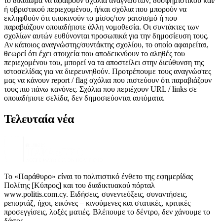
το δικαίωμα να αφαιρούν σχόλια αναγνωστών, δυσφημιστικού και/
ή υβριστικού περιεχομένου, ή/και σχόλια που μπορούν να
εκληφθούν ότι υποκινούν το μίσος/τον ρατσισμό ή που
παραβιάζουν οποιαδήποτε άλλη νομοθεσία. Οι συντάκτες των
σχολίων αυτών ευθύνονται προσωπικά για την δημοσίευση τους.
Αν κάποιος αναγνώστης/συντάκτης σχολίου, το οποίο αφαιρείται,
θεωρεί ότι έχει στοιχεία που αποδεικνύουν το αληθές του
περιεχομένου του, μπορεί να τα αποστείλει στην διεύθυνση της
ιστοσελίδας για να διερευνηθούν. Προτρέπουμε τους αναγνώστες
μας να κάνουν report / flag σχόλια που πιστεύουν ότι παραβιάζουν
τους πιο πάνω κανόνες. Σχόλια που περιέχουν URL / links σε
οποιαδήποτε σελίδα, δεν δημοσιεύονται αυτόματα.
Τελευταία νέα
Το «Παράθυρο» είναι το πολιτιστικό ένθετο της εφημερίδας
Πολίτης [Κύπρος] και του διαδικτυακού πόρταλ
www.politis.com.cy. Ειδήσεις, συνεντεύξεις, συναντήσεις,
ρεπορτάζ, ήχοι, εικόνες – κινούμενες και στατικές, κριτικές
προσεγγίσεις, λοξές ματιές. Βλέπουμε το δέντρο, δεν χάνουμε το
δάσος.