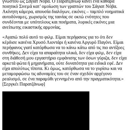
γνωστού ως Σάγιατ Νόβα. Ο Παρατζάνωφ κάνει ένα καθαρά
ποιητικό Σινεμά κατ’ ομοίωση των γραπτών του Σάγιατ Νόβα.
Ακίνητη κάμερα, απουσία διαλόγων, εικόνες – ταμπλό νοηματικά
αυτοδύναμες, χωρισμός της ταινίας σε οκτώ ενότητες που
συνδέονται με υπότιτλους και ποιήματα, λυρικές εικόνες μια
ανείπωτης εικαστικής αρμονίας.
«Αγαπώ πολύ αυτό το φιλμ. Είμαι περήφανος για το ότι δεν
κέρδισε κανένα Χρυσό Λιοντάρι ή κανένα Αργυρό Παγόνι. Είμαι
περήφανος γιατί κατόρθωσα να το κάνω κάτω από τις πιο αντίξοες
συνθήκες. Δεν είχα τα απαραίτητα υλικά, δεν είχα φιλμ, δεν είχα
στη διάθεσή μου εργαστήριο εμφάνισης των όσων γύριζα, δεν είχα
αρκετά φώτα ή μηχανήματα, ούτε δυνατότητα για ειδικά εφέ. Δεν
είχα απολύτως τίποτα. Κι όμως, κατόρθωσα να το γυρίσω και να
μεταμορφώσω τις αδυναμίες του σε έναν σχεδόν αρχέγονο
ρεαλισμό, σε ένα παραμύθι γεννημένο από την πραγματικότητα.»
[Σεργκέι Παρατζάνωφ]