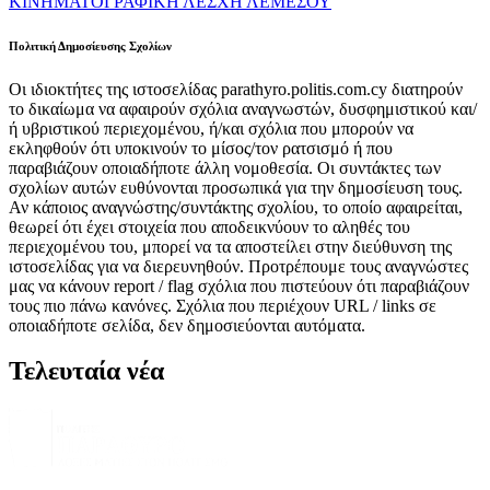
ΚΙΝΗΜΑΤΟΓΡΑΦΙΚΗ ΛΕΣΧΗ ΛΕΜΕΣΟΥ
Πολιτική Δημοσίευσης Σχολίων
Οι ιδιοκτήτες της ιστοσελίδας parathyro.politis.com.cy διατηρούν
το δικαίωμα να αφαιρούν σχόλια αναγνωστών, δυσφημιστικού και/
ή υβριστικού περιεχομένου, ή/και σχόλια που μπορούν να
εκληφθούν ότι υποκινούν το μίσος/τον ρατσισμό ή που
παραβιάζουν οποιαδήποτε άλλη νομοθεσία. Οι συντάκτες των
σχολίων αυτών ευθύνονται προσωπικά για την δημοσίευση τους.
Αν κάποιος αναγνώστης/συντάκτης σχολίου, το οποίο αφαιρείται,
θεωρεί ότι έχει στοιχεία που αποδεικνύουν το αληθές του
περιεχομένου του, μπορεί να τα αποστείλει στην διεύθυνση της
ιστοσελίδας για να διερευνηθούν. Προτρέπουμε τους αναγνώστες
μας να κάνουν report / flag σχόλια που πιστεύουν ότι παραβιάζουν
τους πιο πάνω κανόνες. Σχόλια που περιέχουν URL / links σε
οποιαδήποτε σελίδα, δεν δημοσιεύονται αυτόματα.
Τελευταία νέα