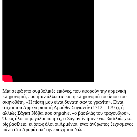
Μια σειρά από συμβολικές εικόνες, που αφορούν την αρμενική
κληρονομιά, που ήταν άλλωστε και η κληρονομιά του ίδιου του
σκηνοθέτη. «Η πίστη μου είναι δυνατή σαν το γρανίτη». Είναι
στίχοι του Αρμένη ποιητή Αρούθιν Σαγιαντίν (1712 – 1795), ή
αλλιώς Σάγιατ Νόβα, που σημαίνει «ο βασι­λιάς του τραγουδιού».
Όπως όλοι οι μεγάλοι ποιητές, ο Σαγιαντίν ήταν ένας βασιλιάς χω­
ρίς βασίλειο, κι όπως όλοι οι Αρμένιοι, ένας άνθρωπος ξεχασμένος
πάνω στο Αραράτ απ’ την εποχή του Νώε.