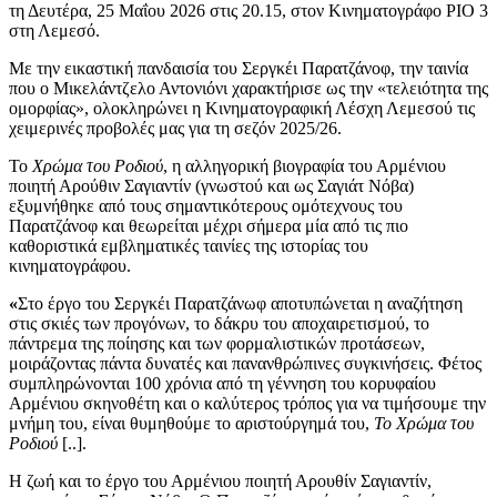
τη Δευτέρα, 25 Μαΐου 2026 στις 20.15, στον Κινηματογράφο ΡΙΟ 3
στη Λεμεσό.
Με την εικαστική πανδαισία του Σεργκέι Παρατζάνοφ, την ταινία
που ο Μικελάντζελο Αντονιόνι χαρακτήρισε ως την «τελειότητα της
ομορφίας», ολοκληρώνει η Κινηματογραφική Λέσχη Λεμεσού τις
χειμερινές προβολές μας για τη σεζόν 2025/26.
Το
Χρώμα του Ροδιού
, η αλληγορική βιογραφία του Αρμένιου
ποιητή Αρούθιν Σαγιαντίν (γνωστού και ως Σαγιάτ Νόβα)
εξυμνήθηκε από τους σημαντικότερους ομότεχνους του
Παρατζάνοφ και θεωρείται μέχρι σήμερα μία από τις πιο
καθοριστικά εμβληματικές ταινίες της ιστορίας του
κινηματογράφου.
«
Στο έργο του Σεργκέι Παρατζάνωφ αποτυπώνεται η αναζήτηση
στις σκιές των προγόνων, το δάκρυ του αποχαιρετισμού, το
πάντρεμα της ποίησης και των φορμαλιστικών προτάσεων,
μοιράζοντας πάντα δυνατές και πανανθρώπινες συγκινήσεις. Φέτος
συμπληρώνονται 100 χρόνια από τη γέννηση του κορυφαίου
Αρμένιου σκηνοθέτη και ο καλύτερος τρόπος για να τιμήσουμε την
μνήμη του, είναι θυμηθούμε το αριστούργημά του,
Το Χρώμα του
Ροδιού
[..].
Η ζωή και το έργο του Αρμένιου ποιητή Αρουθίν Σαγιαντίν,