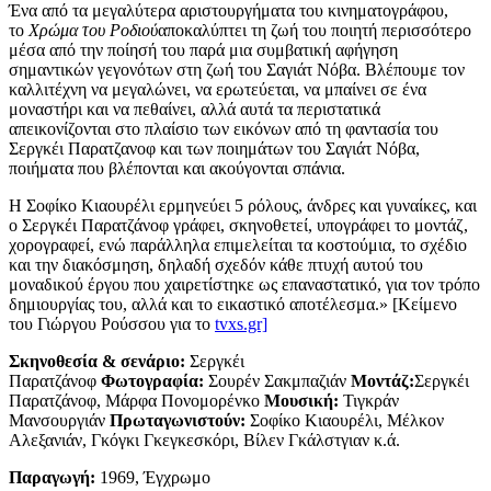
Ένα από τα μεγαλύτερα αριστουργήματα του κινηματογράφου,
το
Χρώμα του Ροδιού
αποκαλύπτει τη ζωή του ποιητή περισσότερο
μέσα από την ποίησή του παρά μια συμβατική αφήγηση
σημαντικών γεγονότων στη ζωή του Σαγιάτ Νόβα. Βλέπουμε τον
καλλιτέχνη να μεγαλώνει, να ερωτεύεται, να μπαίνει σε ένα
μοναστήρι και να πεθαίνει, αλλά αυτά τα περιστατικά
απεικονίζονται στο πλαίσιο των εικόνων από τη φαντασία του
Σεργκέι Παρατζανοφ και των ποιημάτων του Σαγιάτ Νόβα,
ποιήματα που βλέπονται και ακούγονται σπάνια.
Η Σοφίκο Κιαουρέλι ερμηνεύει 5 ρόλους, άνδρες και γυναίκες, και
ο Σεργκέι Παρατζάνοφ γράφει, σκηνοθετεί, υπογράφει το μοντάζ,
χορογραφεί, ενώ παράλληλα επιμελείται τα κοστούμια, το σχέδιο
και την διακόσμηση, δηλαδή σχεδόν κάθε πτυχή αυτού του
μοναδικού έργου που χαιρετίστηκε ως επαναστατικό, για τον τρόπο
δημιουργίας του, αλλά και το εικαστικό αποτέλεσμα.» [Κείμενο
του Γιώργου Ρούσσου για το
tvxs.gr]
Σκηνοθεσία & σενάριο:
Σεργκέι
Παρατζάνοφ
Φωτογραφία:
Σουρέν Σακμπαζιάν
Μοντάζ:
Σεργκέι
Παρατζάνοφ, Μάρφα Πονομορένκο
Μουσική:
Τιγκράν
Μανσουργιάν
Πρωταγωνιστούν:
Σοφίκο Κιαουρέλι, Μέλκον
Αλεξανιάν, Γκόγκι Γκεγκεσκόρι, Βίλεν Γκάλστγιαν κ.ά.
Παραγωγή:
1969, Έγχρωμο