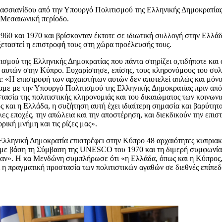
ασσιανίδου από την Υπουργό Πολιτισμού της Ελληνικής Δημοκρατίας 
 Μεσαιωνική περίοδο.
 1960 και 1970 και βρίσκονταν έκτοτε σε ιδιωτική συλλογή στην Ελλ
εξεταστεί η επιστροφή τους στη χώρα προέλευσής τους.
σμού της Ελληνικής Δημοκρατίας που πάντα στηρίζει ο,τιδήποτε και ο
 αυτών στην Κύπρο. Ευχαρίστησε, επίσης, τους κληρονόμους του συλ
ι: «Η επιστροφή των αρχαιοτήτων αυτών δεν αποτελεί απλώς και μόνο
με με την Υπουργό Πολιτισμού της Ελληνικής Δημοκρατίας πριν από
τασία της πολιτιστικής κληρονομιάς και του δικαιώματος των κοινωνι
ς και η Ελλάδα, η συζήτηση αυτή έχει ιδιαίτερη σημασία και βαρύτητα
λλες εποχές, την απώλεια και την αποστέρηση, και διεκδικούν την επι
ρική μνήμη και τις ρίζες μας».
Ελληνική Δημοκρατία επιστρέφει στην Κύπρο 48 αρχαιότητες κυπριακ
ι, με βάση τη Σύμβαση της UNESCO του 1970 και τη διμερή συμφωνία
καν». Η κα Μενδώνη συμπλήρωσε ότι «η Ελλάδα, όπως και η Κύπρος, έ
ι η πραγματική προστασία των πολιτιστικών αγαθών σε διεθνές επίπε