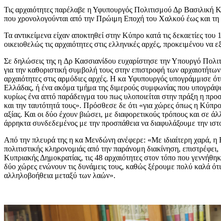
Τις αρχαιότητες παρέλαβε η Υφυπουργός Πολιτισμού Δρ Βασιλική Κ
που χρονολογούνται από την Πρώιμη Εποχή του Χαλκού έως και τη
Τα αντικείμενα είχαν αποκτηθεί στην Κύπρο κατά τις δεκαετίες του
οικειοθελώς τις αρχαιότητες στις ελληνικές αρχές, προκειμένου να 
Σε δηλώσεις της η Δρ Κασσιανίδου ευχαρίστησε την Υπουργό Πολιτι
για την καθοριστική συμβολή τους στην επιστροφή των αρχαιοτήτων
αρχαιότητες στις αρμόδιες αρχές. Η κα Υφυπουργός υπογράμμισε ότ
Ελλάδας, ή ένα ακόμα τμήμα της διμερούς συμφωνίας που υπογράψα
κυρίως ένα απτό παράδειγμα του πως υλοποιείται στην πράξη η προσ
και την ταυτότητά τους». Πρόσθεσε δε ότι «για χώρες όπως η Κύπρο
αξίας. Και οι δύο έχουν βιώσει, με διαφορετικούς τρόπους και σε ά
άρρηκτα συνδεδεμένος με την προσπάθεια να διαφυλάξουμε την ιστο
Από την πλευρά της η κα Μενδώνη ανέφερε: «Με ιδιαίτερη χαρά, η 
πολιτιστικής κληρονομιάς από την παράνομη διακίνηση, επιστρέφε
Κυπριακής Δημοκρατίας, τις 48 αρχαιότητες στον τόπο που γεννήθη
δύο χώρες ενώνουν τις δυνάμεις τους, καθώς ξέρουμε πολύ καλά ότ
αλληλοβοήθεια μεταξύ των λαών».