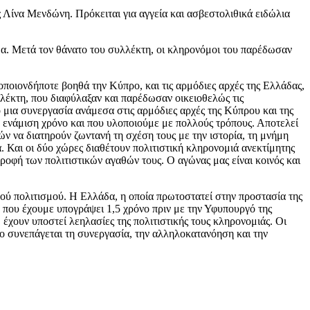
Λίνα Μενδώνη. Πρόκειται για αγγεία και ασβεστολιθικά ειδώλια
άδα. Μετά τον θάνατο του συλλέκτη, οι κληρονόμοι του παρέδωσαν
ποιονδήποτε βοηθά την Κύπρο, και τις αρμόδιες αρχές της Ελλάδας,
λέκτη, που διαφύλαξαν και παρέδωσαν οικειοθελώς τις
 μια συνεργασία ανάμεσα στις αρμόδιες αρχές της Κύπρου και της
 ενάμιση χρόνο και που υλοποιούμε με πολλούς τρόπους. Αποτελεί
ών να διατηρούν ζωντανή τη σχέση τους με την ιστορία, τη μνήμη
. Και οι δύο χώρες διαθέτουν πολιτιστική κληρονομιά ανεκτίμητης
στροφή των πολιτιστικών αγαθών τους. Ο αγώνας μας είναι κοινός και
ού πολιτισμού. Η Ελλάδα, η οποία πρωτοστατεί στην προστασία της
 που έχουμε υπογράψει 1,5 χρόνο πριν με την Υφυπουργό της
χουν υποστεί λεηλασίες της πολιτιστικής τους κληρονομιάς. Οι
δο συνεπάγεται τη συνεργασία, την αλληλοκατανόηση και την