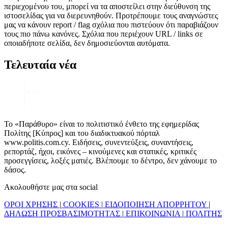
περιεχομένου του, μπορεί να τα αποστείλει στην διεύθυνση της
ιστοσελίδας για να διερευνηθούν. Προτρέπουμε τους αναγνώστες
μας να κάνουν report / flag σχόλια που πιστεύουν ότι παραβιάζουν
τους πιο πάνω κανόνες. Σχόλια που περιέχουν URL / links σε
οποιαδήποτε σελίδα, δεν δημοσιεύονται αυτόματα.
Τελευταία νέα
Το «Παράθυρο» είναι το πολιτιστικό ένθετο της εφημερίδας
Πολίτης [Κύπρος] και του διαδικτυακού πόρταλ
www.politis.com.cy. Ειδήσεις, συνεντεύξεις, συναντήσεις,
ρεπορτάζ, ήχοι, εικόνες – κινούμενες και στατικές, κριτικές
προσεγγίσεις, λοξές ματιές. Βλέπουμε το δέντρο, δεν χάνουμε το
δάσος.
Ακολουθήστε μας στα social
ΟΡΟΙ ΧΡΗΣΗΣ
|
COOKIES
|
ΕΙΔΟΠΟΙΗΣΗ ΑΠΟΡΡΗΤΟΥ
|
ΔΗΛΩΣΗ ΠΡΟΣΒΑΣΙΜΟΤΗΤΑΣ
|
ΕΠΙΚΟΙΝΩΝΙΑ
|
ΠΟΛΙΤΗΣ