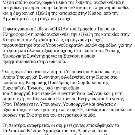
Μέσα από το φωτογραφικό υλικό της έκθεσης, αναδεικνύεται η
μακραίωνη ιστορία και η πλούσια πολιτισμική κληρονομιά, καθώς
και η διαχρονική εξέλιξη της κατοικίας στην Κύπρο, από την
Αρχαιότητα έως τη σύγχρονη εποχή.
Η φωτογραφική έκθεση «ΟΙΚΙΑ» του Γραφείου Τύπου και
Πληροφοριών η οποία αναδεικνύει την εξέλιξη της κατοικίας στην
Κύπρο από την Αρχαιότητα έως τη σύγχρονη εποχή,
παρουσιάστηκε στους Υπουργούς κρατών μελών αρμοδίων για την
στέγαση και άλλους αξιωματούχους, στο πλαίσιο της Άτυπης
Υπουργικής Συνάντησης για τη Στέγαση η οποία
πραγματοποιείται στη Λευκωσία.
Όπως αναφέρει ανακοίνωση του Υπουργείου Εσωτερικών, η
Άτυπυ Υπουργική Συνάντηση φιλοξενείται στην Κύπρο στο
πλαίσιο της Κυπριακής Προεδρίας του Συμβουλίου της
Ευρωπαϊκής Ένωσης, υπό την προεδρία
του Υπουργού Εσωτερικών Κωνσταντίνου Ιωάννου και με τη
συμμετοχή του Ευρωπαίου Επιτρόπου Ενέργειας και Στέγασης
Νταν Γιόργκενσεν, Υπουργών, Υφυπουργών και ανώτατων
αξιωματούχων των κρατών μελών της ΕΕ, καθώς και εκπροσώπων
φορέων της Ένωσης και του στεγαστικού τομέα.
Τη Δευτέρα, αναφέρεται, οι συμμετέχοντες επισκέφθηκαν το
Πολιτιστικό Κέντρο Αμμοχώστου στη Δερύνεια, όπου