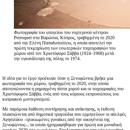
Φωτογραφία του υπογείου του νυχτερινού κέντρου
Perroquet στα Βαρώσια, Κύπρος, τραβηγμένη το 2020
από την Ελένη Παπαδοπούλου, η οποία αποτελεί την
πρώτη τεκμηρίωση των εσωτερικών τοιχογραφιών του
χώρου από τον Χριστόφορο Σάββα (1924–1968) μετά
την εγκατάλειψη της πόλης το 1974.
Η ιδέα για το έργο προέκυψε όταν η Ξενοφώντος βρήκε μια
φωτογραφία του χώρου, τραβηγμένη το 2020, στην οποία
αποτυπώνονται η ρημαγμένη πίστα χορού και οι τοιχογραφίες του
Χριστόφορου Σάββα, ενός από τους κύριους εκπροσώπους του
κυπριακού μοντερνισμού.
Με παρόμοια διάθεση συντήρησης και ανάκτησης, η έκθεση
πλαισιώνεται από δημοτικά τραγούδια που ερμηνεύουν οι αδελφές
Αγησιλάου –ηλικιωμένες γυναίκες από την οικογένεια της
Ξενοφώντος–, τα οποία ηχογραφήθηκαν για πρώτη και μοναδική
φορά το 2020 στο χωριό τους. Επεξεργασμένα σαν νέα κομμάτια