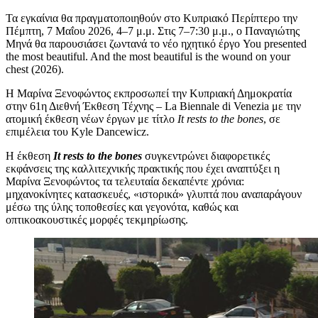
Τα εγκαίνια θα πραγματοποιηθούν στο Κυπριακό Περίπτερο την
Πέμπτη, 7 Μαΐου 2026, 4–7 μ.μ. Στις 7–7:30 μ.μ., ο Παναγιώτης
Μηνά θα παρουσιάσει ζωντανά το νέο ηχητικό έργο You presented
the most beautiful. And the most beautiful is the wound on your
chest (2026).
Η Μαρίνα Ξενοφώντος εκπροσωπεί την Κυπριακή Δημοκρατία
στην 61η Διεθνή Έκθεση Τέχνης – La Biennale di Venezia με την
ατομική έκθεση νέων έργων με τίτλο
It rests to the bones
, σε
επιμέλεια του Kyle Dancewicz.
Η έκθεση
It rests to the bones
συγκεντρώνει διαφορετικές
εκφάνσεις της καλλιτεχνικής πρακτικής που έχει αναπτύξει η
Μαρίνα Ξενοφώντος τα τελευταία δεκαπέντε χρόνια:
μηχανοκίνητες κατασκευές, «ιστορικά» γλυπτά που αναπαράγουν
μέσω της ύλης τοποθεσίες και γεγονότα, καθώς και
οπτικοακουστικές μορφές τεκμηρίωσης.