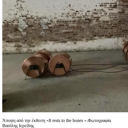
Άποψη από την έκθεση «It rests to the bones ».Φωτογραφία
Βασίλης Ιερείδης