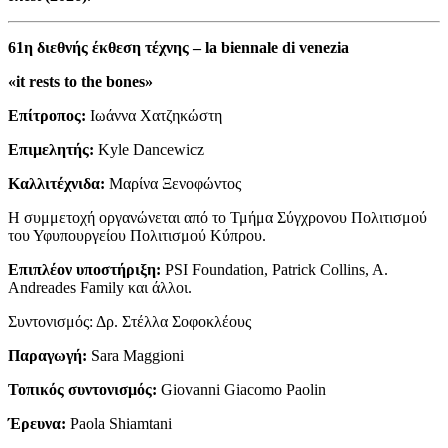
61η διεθνής έκθεση τέχνης – la biennale di venezia
«it rests to the bones»
Επίτροπος:
Ιωάννα Χατζηκώστη
Επιμελητής:
Kyle Dancewicz
Καλλιτέχνιδα:
Μαρίνα Ξενοφώντος
Η συμμετοχή οργανώνεται από το Τμήμα Σύγχρονου Πολιτισμού
του Υφυπουργείου Πολιτισμού Κύπρου.
Επιπλέον υποστήριξη:
PSI Foundation, Patrick Collins, A.
Andreades Family και άλλοι.
Συντονισμός: Δρ. Στέλλα Σοφοκλέους
Παραγωγή:
Sara Maggioni
Τοπικός συντονισμός:
Giovanni Giacomo Paolin
Έρευνα:
Paola Shiamtani