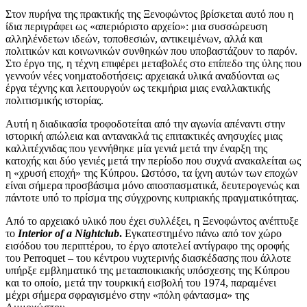
Στον πυρήνα της πρακτικής της Ξενοφώντος βρίσκεται αυτό που η
ίδια περιγράφει ως «απεριόριστο αρχείο»: μια συσσώρευση
αλληλένδετων ιδεών, τοποθεσιών, αντικειμένων, αλλά και
πολιτικών και κοινωνικών συνθηκών που υποβαστάζουν το παρόν.
Στο έργο της, η τέχνη επιφέρει μεταβολές στο επίπεδο της ύλης που
γεννούν νέες νοηματοδοτήσεις: αρχειακά υλικά αναδύονται ως
έργα τέχνης και λειτουργούν ως τεκμήρια μιας εναλλακτικής
πολιτισμικής ιστορίας.
Αυτή η διαδικασία τροφοδοτείται από την αγωνία απέναντι στην
ιστορική απώλεια και αντανακλά τις επιτακτικές ανησυχίες μιας
καλλιτέχνιδας που γεννήθηκε μία γενιά μετά την έναρξη της
κατοχής και δύο γενιές μετά την περίοδο που συχνά ανακαλείται ως
η «χρυσή εποχή» της Κύπρου. Ωστόσο, τα ίχνη αυτών των εποχών
είναι σήμερα προσβάσιμα μόνο αποσπασματικά, δευτερογενώς και
πάντοτε υπό το πρίσμα της σύγχρονης κυπριακής πραγματικότητας.
Από το αρχειακό υλικό που έχει συλλέξει, η Ξενοφώντος ανέπτυξε
το
Interior of a Nightclub
.
Εγκατεστημένο πάνω από τον χώρο
εισόδου του περιπτέρου, το έργο αποτελεί αντίγραφο της οροφής
του Perroquet – του κέντρου νυχτερινής διασκέδασης που άλλοτε
υπήρξε εμβληματικό της μετααποικιακής υπόσχεσης της Κύπρου
και το οποίο, μετά την τουρκική εισβολή του 1974, παραμένει
μέχρι σήμερα σφραγισμένο στην «πόλη φάντασμα» της