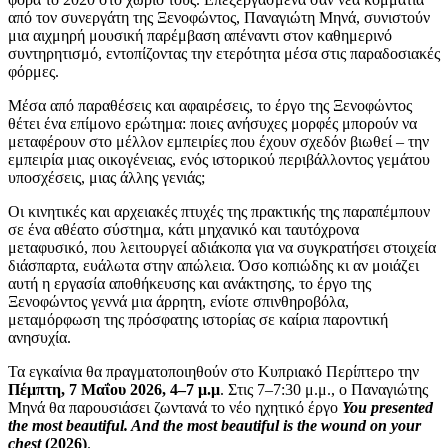
από τον συνεργάτη της Ξενοφώντος, Παναγιώτη Μηνά, συνιστούν
μια αιχμηρή μουσική παρέμβαση απέναντι στον καθημερινό
συντηρητισμό, εντοπίζοντας την ετερότητα μέσα στις παραδοσιακές
φόρμες.
Μέσα από παραθέσεις και αφαιρέσεις, το έργο της Ξενοφώντος
θέτει ένα επίμονο ερώτημα: ποιες ανήσυχες μορφές μπορούν να
μεταφέρουν στο μέλλον εμπειρίες που έχουν σχεδόν βιωθεί – την
εμπειρία μιας οικογένειας, ενός ιστορικού περιβάλλοντος γεμάτου
υποσχέσεις, μιας άλλης γενιάς;
Οι κινητικές και αρχειακές πτυχές της πρακτικής της παραπέμπουν
σε ένα αθέατο σύστημα, κάτι μηχανικό και ταυτόχρονα
μεταφυσικό, που λειτουργεί αδιάκοπα για να συγκρατήσει στοιχεία
διάσπαρτα, ευάλωτα στην απώλεια. Όσο κοπιώδης κι αν μοιάζει
αυτή η εργασία αποθήκευσης και ανάκτησης, το έργο της
Ξενοφώντος γεννά μια άρρητη, ενίοτε σπινθηροβόλα,
μεταμόρφωση της πρόσφατης ιστορίας σε καίρια παροντική
ανησυχία.
Τα εγκαίνια θα πραγματοποιηθούν στο Κυπριακό Περίπτερο την
Πέμπτη, 7 Μαΐου 2026, 4–7 μ.μ
. Στις 7–7:30 μ.μ., ο Παναγιώτης
Μηνά θα παρουσιάσει ζωντανά το νέο ηχητικό έργο
You presented
the most beautiful. And the most beautiful is the wound on your
chest
(2026)
.