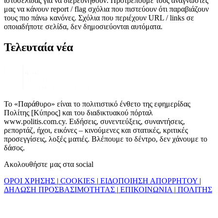
ιστοσελίδας για να διερευνηθούν. Προτρέπουμε τους αναγνώστες
μας να κάνουν report / flag σχόλια που πιστεύουν ότι παραβιάζουν
τους πιο πάνω κανόνες. Σχόλια που περιέχουν URL / links σε
οποιαδήποτε σελίδα, δεν δημοσιεύονται αυτόματα.
Τελευταία νέα
Το «Παράθυρο» είναι το πολιτιστικό ένθετο της εφημερίδας
Πολίτης [Κύπρος] και του διαδικτυακού πόρταλ
www.politis.com.cy. Ειδήσεις, συνεντεύξεις, συναντήσεις,
ρεπορτάζ, ήχοι, εικόνες – κινούμενες και στατικές, κριτικές
προσεγγίσεις, λοξές ματιές. Βλέπουμε το δέντρο, δεν χάνουμε το
δάσος.
Ακολουθήστε μας στα social
ΟΡΟΙ ΧΡΗΣΗΣ
|
COOKIES
|
ΕΙΔΟΠΟΙΗΣΗ ΑΠΟΡΡΗΤΟΥ
|
ΔΗΛΩΣΗ ΠΡΟΣΒΑΣΙΜΟΤΗΤΑΣ
|
ΕΠΙΚΟΙΝΩΝΙΑ
|
ΠΟΛΙΤΗΣ