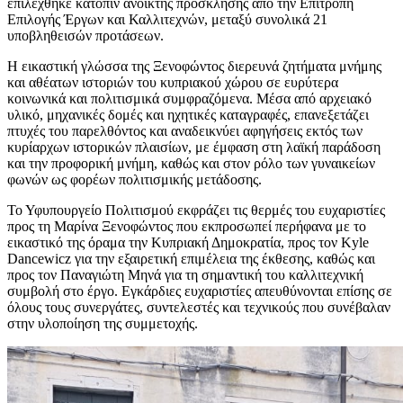
επιλέχθηκε κατόπιν ανοικτής πρόσκλησης από την Επιτροπή
Επιλογής Έργων και Καλλιτεχνών, μεταξύ συνολικά 21
υποβληθεισών προτάσεων.
Η εικαστική γλώσσα της Ξενοφώντος διερευνά ζητήματα μνήμης
και αθέατων ιστοριών του κυπριακού χώρου σε ευρύτερα
κοινωνικά και πολιτισμικά συμφραζόμενα. Μέσα από αρχειακό
υλικό, μηχανικές δομές και ηχητικές καταγραφές, επανεξετάζει
πτυχές του παρελθόντος και αναδεικνύει αφηγήσεις εκτός των
κυρίαρχων ιστορικών πλαισίων, με έμφαση στη λαϊκή παράδοση
και την προφορική μνήμη, καθώς και στον ρόλο των γυναικείων
φωνών ως φορέων πολιτισμικής μετάδοσης.
Το Υφυπουργείο Πολιτισμού εκφράζει τις θερμές του ευχαριστίες
προς τη Μαρίνα Ξενοφώντος που εκπροσωπεί περήφανα με το
εικαστικό της όραμα την Κυπριακή Δημοκρατία, προς τον Kyle
Dancewicz για την εξαιρετική επιμέλεια της έκθεσης, καθώς και
προς τον Παναγιώτη Μηνά για τη σημαντική του καλλιτεχνική
συμβολή στο έργο. Εγκάρδιες ευχαριστίες απευθύνονται επίσης σε
όλους τους συνεργάτες, συντελεστές και τεχνικούς που συνέβαλαν
στην υλοποίηση της συμμετοχής.