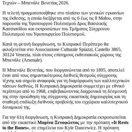
Τεχνών – Μπιενάλε Βενετίας 2026.
Η τελετή πραγματοποιήθηκε στο πλαίσιο των γενικών εγκαινίων
της έκθεσης, η οποία διεξάγεται από τις 6 έως τις 8 Μαΐου, στην
παρουσία της Υφυπουργού Πολιτισμού Δρος Βασιλικής
Κασσιανίδου και εκπροσώπων του Τμήματος Σύγχρονου
Πολιτισμού του Υφυπουργείου Πολιτισμού.
Κατά τη φετινή διοργάνωση, το Κυπριακό Περίπτερο θα
φιλοξενείται στο Associazione Culturale Spiazzi, Castello 3865,
30124 Venezia, πλάι στους επίσημους εκθεσιακούς χώρους της
Μπιενάλε (Arsenale).
Η Μπιενάλε Βενετίας, που διοργανώνεται από το 1895, αποτελεί
έναν από τους σημαντικότερους διεθνείς θεσμούς σύγχρονης
τέχνης και σημείο αναφοράς για τη διαμόρφωση των καλλιτεχνικών
τάσεων διεθνώς. Η Κυπριακή Δημοκρατία συμμετέχει με εθνικό
περίπτερο από το 1968, επιβεβαιώνοντας διαχρονικά τη δέσμευσή
της στην προώθηση της σύγχρονης εικαστικής δημιουργίας και τη
σταθερή επιδίωξη διεθνούς προβολής του εγχώριου καλλιτεχνικού
δυναμικού της.
Για την 61η διοργάνωση, η Κυπριακή Δημοκρατία εκπροσωπείται
από την εικαστικό
Μαρίνα Ξενοφώντος
με την πρόταση
«It Rests
to the Bones»
, σε επιμέλεια του Kyle Dancewicz. Η πρόταση