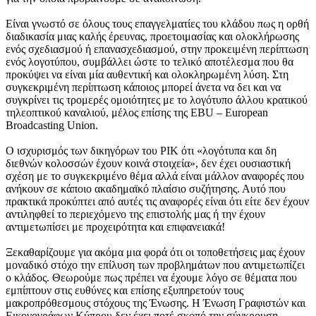
Είναι γνωστό σε όλους τους επαγγελματίες του κλάδου πως η ορθή
διαδικασία μιας καλής έρευνας, προετοιμασίας και ολοκλήρωσης
ενός σχεδιασμού ή επανασχεδιασμού, στην προκειμένη περίπτωση
ενός λογοτύπου, συμβάλλει ώστε το τελικό αποτέλεσμα που θα
προκύψει να είναι μία αυθεντική και ολοκληρωμένη λύση. Στη
συγκεκριμένη περίπτωση κάποιος μπορεί άνετα να δει και να
συγκρίνει τις τρομερές ομοιότητες με το λογότυπο άλλου κρατικού
τηλεοπτικού καναλιού, μέλος επίσης της EBU – European
Broadcasting Union.
Ο ισχυρισμός των δικηγόρων του ΡΙΚ ότι «λογότυπα και δη
διεθνών κολοσσών έχουν κοινά στοιχεία», δεν έχει ουσιαστική
σχέση με το συγκεκριμένο θέμα αλλά είναι μάλλον αναφορές που
ανήκουν σε κάποιο ακαδημαϊκό πλαίσιο συζήτησης. Αυτό που
πρακτικά προκύπτει από αυτές τις αναφορές είναι ότι είτε δεν έχουν
αντιληφθεί το περιεχόμενο της επιστολής μας ή την έχουν
αντιμετωπίσει με προχειρότητα και επιφανειακά!
Ξεκαθαρίζουμε για ακόμα μια φορά ότι οι τοποθετήσεις μας έχουν
μοναδικό στόχο την επίλυση των προβλημάτων που αντιμετωπίζει
ο κλάδος. Θεωρούμε πως πρέπει να έχουμε λόγο σε θέματα που
εμπίπτουν στις ευθύνες και επίσης εξυπηρετούν τους
μακροπρόθεσμους στόχους της Ένωσης. Η Ένωση Γραφιστών και
Εικονογράφων Κύπρου δεν έχει ποτέ σκοπό την σύγκρουση.