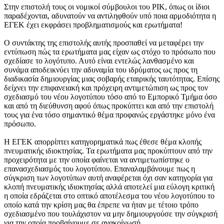
Στην επιστολή τους οι νομικοί σύμβουλοι του ΡΙΚ, όπως οι ίδιοι
παραδέχονται, αδυνατούν να αντιληφθούν υπό ποια αρμοδιότητα η
ΕΓΕΚ έχει εκφράσει προβληματισμούς και ερωτήματα!
Ο συντάκτης της επιστολής αυτής προσπαθεί να μεταφέρει την
εντύπωση πώς τα ερωτήματα μας είχαν ως στόχο το πρόσωπο που
σχεδίασε το λογότυπο. Αυτό είναι εντελώς λανθασμένο και
συνάμα αποδεικνύει την αδυναμία του ιδρύματος ως προς τη
διαδικασία δημιουργίας μιας σοβαρής εταιρικής ταυτότητας. Επίσης
δείχνει την επιφανειακή και πρόχειρη αντιμετώπιση ως προς τον
σχεδιασμό του νέου λογοτύπου τόσο από το Εμπορικό Τμήμα όσο
και από τη διεύθυνση αφού όπως προκύπτει και από την επιστολή
τους για ένα τόσο σημαντικό θέμα προφανώς εργάστηκε μόνο ένα
πρόσωπο.
Η ΕΓΕΚ απορρίπτει κατηγορηματικά πως έθεσε θέμα κλοπής
πνευματικής ιδιοκτησίας. Τα ερωτήματα μας προκύπτουν από την
προχειρότητα με την οποία φαίνεται να αντιμετωπίστηκε ο
επανασχεδιασμός του λογοτύπου. Επαναλαμβάνουμε πως η
σύγκριση των λογοτύπων αυτή αναφέρεται όχι σαν κατηγορία για
κλοπή πνευματικής ιδιοκτησίας αλλά αποτελεί μια εύλογη κριτική
η οποία εδράζεται στο οπτικό αποτέλεσμα του νέου λογοτύπου το
οποίο κατά την κρίση μας θα έπρεπε να ήταν με τέτοιο τρόπο
σχεδιασμένο που τουλάχιστον να μην δημιουργούσε την σύγκρισή
για την οποία προβαίνουμε σε ανακοίνωσή.