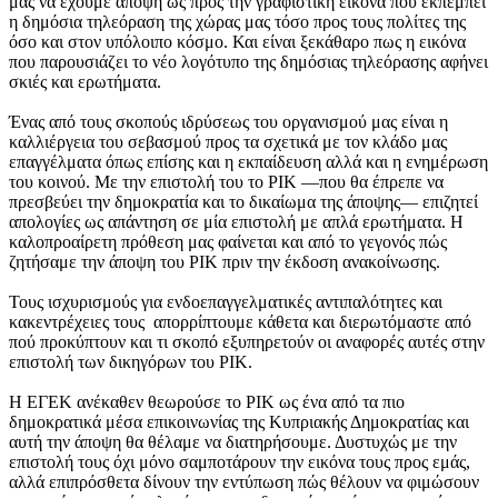
μας να έχουμε άποψη ως προς την γραφιστική εικόνα που εκπέμπει
η δημόσια τηλεόραση της χώρας μας τόσο προς τους πολίτες της
όσο και στον υπόλοιπο κόσμο. Και είναι ξεκάθαρο πως η εικόνα
που παρουσιάζει το νέο λογότυπο της δημόσιας τηλεόρασης αφήνει
σκιές και ερωτήματα.
Ένας από τους σκοπούς ιδρύσεως του οργανισμού μας είναι η
καλλιέργεια του σεβασμού προς τα σχετικά με τον κλάδο μας
επαγγέλματα όπως επίσης και η εκπαίδευση αλλά και η ενημέρωση
του κοινού. Με την επιστολή του το ΡΙΚ —που θα έπρεπε να
πρεσβεύει την δημοκρατία και το δικαίωμα της άποψης— επιζητεί
απολογίες ως απάντηση σε μία επιστολή με απλά ερωτήματα. Η
καλοπροαίρετη πρόθεση μας φαίνεται και από το γεγονός πώς
ζητήσαμε την άποψη του ΡΙΚ πριν την έκδοση ανακοίνωσης.
Τους ισχυρισμούς για ενδοεπαγγελματικές αντιπαλότητες και
κακεντρέχειες τους απορρίπτουμε κάθετα και διερωτόμαστε από
πού προκύπτουν και τι σκοπό εξυπηρετούν οι αναφορές αυτές στην
επιστολή των δικηγόρων του ΡΙΚ.
Η ΕΓΕΚ ανέκαθεν θεωρούσε το ΡΙΚ ως ένα από τα πιο
δημοκρατικά μέσα επικοινωνίας της Κυπριακής Δημοκρατίας και
αυτή την άποψη θα θέλαμε να διατηρήσουμε. Δυστυχώς με την
επιστολή τους όχι μόνο σαμποτάρουν την εικόνα τους προς εμάς,
αλλά επιπρόσθετα δίνουν την εντύπωση πώς θέλουν να φιμώσουν