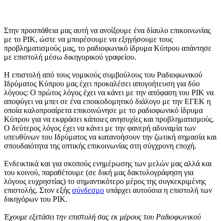
Στην προσπάθεια μας αυτή να ανοίξουμε ένα δίαυλο επικοινωνίας
με το ΡΙΚ, ώστε να μπορέσουμε να εξηγήσουμε τους
προβληματισμούς μας, το ραδιοφωνικό ίδρυμα Κύπρου απάντησε
με επιστολή μέσω δικηγορικού γραφείου.
Η επιστολή από τους νομικούς συμβούλους του Ραδιοφωνικού
Ιδρύματος Κύπρου μας έχει προκαλέσει απογοήτευση για δύο
λόγους: Ο πρώτος λόγος έχει να κάνει με την απόφαση του ΡΙΚ να
αποφύγει να μπει σε ένα εποικοδομητικό διάλογο με την ΕΓΕΚ η
οποία καλοπροαίρετα επικοινώνησε με το ραδιοφωνικό ίδρυμα
Κύπρου για να εκφράσει κάποιες ανησυχίες και προβληματισμούς.
Ο δεύτερος λόγος έχει να κάνει με την φανερή αδυναμία των
υπευθύνων του Ιδρύματος να κατανοήσουν την ζωτική σημασία και
σπουδαιότητα της οπτικής επικοινωνίας στη σύγχρονη εποχή.
Ενδεικτικά και για σκοπούς ενημέρωσης των μελών μας αλλά και
του κοινού, παραθέτουμε (σε δική μας δακτυλογράφηση για
λόγους ευχρηστίας) το σημαντικότερο μέρος της συγκεκριμένης
επιστολής. Στoν εξής
σύνδεσμο
υπάρχει αυτούσια η επιστολή των
δικηγόρων του ΡΙΚ.
Έχουμε εξετάσει την επιστολή σας εκ μέρους του Ραδιοφωνικού