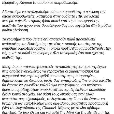
Ιδρύματος Κύπρου το οποίο και εκπροσωπούμε.
Αδυνατούμε να αντιληφθούμε υπό ποια αρμοδιότητα η ένωση την
οποία εκπροσωπείτε, κατηγορεί στην ουσία το ΡΙΚ για κλοπή
πνευματικής ιδιοκτησίας ή/και ασκεί κριτική όσον αφορά την
ποιότητα του έργου ενός συναδέλφου σας που εργάζεται στη δημόσια
ραδιοτηλεόραση.
Τα ερωτήματα που θέτετε δεν αποτελούν παρά προσπάθεια
υπόσκαψης και δυσφήμισης της νέας εταιρικής ταυτότητας της
δημόσιας ραδιοτηλεόρασης, η οποία προτίθεται να προστατεύσει την
φήμη και το καλό της όνομα με όλα τα νομικά μέσα που έχει στη
διάθεσή της.
Μακριά από ενδοεπαγγελματικές αντιπαλότητες και κακεντρέχειες
στις οποίες ενδεχομένως να εδράζονται οι χαρακτηρισμοί και
ισχυρισμοί σας περί «αμφιβόλου ποιότητας προσαρμογές»,
σημειώνουμε για σκοπούς δικής σας ενημέρωσης, την οποία μάλιστα
θα έπρεπε να γνωρίζετε καλά λόγω επαγγέλματος, ότι υπάρχουν
σωρεία παραδειγμάτων όπου λογότυπα και δη διεθνών κολοσσών
έχουν κοινά στοιχεία. Με βάση τους δικούς σας παντελώς
ανυπόστατους ισχυρισμούς, το λογότυπο της Guccί θα έπρεπε να
θεωρηθεί ως «αποτέλεσμα μιας αμφιβόλου ποιότητας προσαρμογή
(sic) του λογοτύπου» της Channel. Μήπως με το ίδιο αβάσιμο
σκεπτικό, το ίδιο ισχύει και για αυτό της Μini και της Bentley; ή της