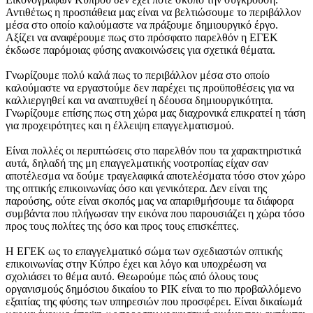
Αντιθέτως η προσπάθεια μας είναι να βελτιώσουμε το περιβάλλον
μέσα στο οποίο καλούμαστε να πράξουμε δημιουργικό έργο.
Αξίζει να αναφέρουμε πως στο πρόσφατο παρελθόν η ΕΓΕΚ
έκδωσε παρόμοιας φύσης ανακοινώσεις για σχετικά θέματα.
Γνωρίζουμε πολύ καλά πως το περιβάλλον μέσα στο οποίο
καλούμαστε να εργαστούμε δεν παρέχει τις προϋποθέσεις για να
καλλιεργηθεί και να αναπτυχθεί η δέουσα δημιουργικότητα.
Γνωρίζουμε επίσης πως στη χώρα μας διαχρονικά επικρατεί η τάση
για προχειρότητες και η έλλειψη επαγγελματισμού.
Είναι πολλές οι περιπτώσεις στο παρελθόν που τα χαρακτηριστικά
αυτά, δηλαδή της μη επαγγελματικής νοοτροπίας είχαν σαν
αποτέλεσμα να δούμε τραγελαφικά αποτελέσματα τόσο στον χώρο
της οπτικής επικοινωνίας όσο και γενικότερα. Δεν είναι της
παρούσης, ούτε είναι σκοπός μας να απαριθμήσουμε τα διάφορα
συμβάντα που πλήγωσαν την εικόνα που παρουσιάζει η χώρα τόσο
προς τους πολίτες της όσο και προς τους επισκέπτες.
Η ΕΓΕΚ ως το επαγγελματικό σώμα των σχεδιαστών οπτικής
επικοινωνίας στην Κύπρο έχει και λόγο και υποχρέωση να
σχολιάσει το θέμα αυτό. Θεωρούμε πώς από όλους τους
οργανισμούς δημόσιου δικαίου το ΡΙΚ είναι το πιο προβαλλόμενο
εξαιτίας της φύσης των υπηρεσιών που προσφέρει. Είναι δικαίωμά