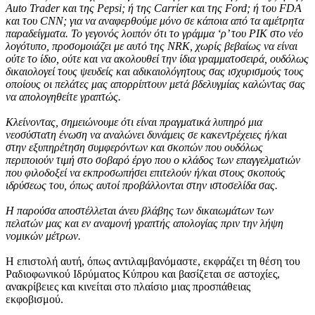
Auto Trader και της Pepsi; ή της Carrίer και της Ford; ή του FDA
και του CNN; για να αναφερθούμε μόνο σε κάποια από τα αμέτρητα
παραδείγματα. Το γεγονός λοιπόν ότι το γράμμα ‘ρ’ του ΡΙΚ στο νέο
λογότυπο, προσομοιάζει με αυτό της NRK, χωρίς βεβαίως να είναι
ούτε το ίδιο, ούτε και να ακολουθεί την ίδια γραμματοσειρά, ουδόλως
δικαιολογεί τους ψευδείς και αδικαιολόγητους σας ισχυρισμούς τους
οποίους οι πελάτες μας απορρίπτουν μετά βδελυγμίας καλώντας σας
να απολογηθείτε γραπτώς.
Κλείνοντας, σημειώνουμε ότι είναι πραγματικά λυπηρό μια
νεοσύστατη ένωση να αναλώνει δυνάμεις σε κακεντρέχειες ή/και
στην εξυπηρέτηση συμφερόντων και σκοπών που ουδόλως
περιποιούν τιμή στο σοβαρό έργο που ο κλάδος των επαγγελματιών
που φιλοδοξεί να εκπροσωπήσει επιτελούν ή/και στους σκοπούς
ιδρύσεως του, όπως αυτοί προβάλλονται στην ιστοσελίδα σας.
Η παρούσα αποστέλλεται άνευ βλάβης των δικαιωμάτων των
πελατών μας και εν αναμονή γραπτής απολογίας πριν την λήψη
νομικών μέτρων.
Η επιστολή αυτή, όπως αντιλαμβανόμαστε, εκφράζει τη θέση του
Ραδιοφωνικού Ιδρύματος Κύπρου και βασίζεται σε αστοχίες,
ανακρίβειες και κινείται στο πλαίσιο μιας προσπάθειας
εκφοβισμού.