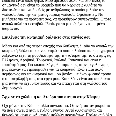
επίπεδο είναι πολύ ψηλό. Μου αρέσουν πολύ και στο τέλος το
σημαντικό δεν είναι το βραβείο που θα κερδίσεις αλλά το να
δικτυωθείς και να βρεθείς με ανθρώπους οι οποίοι μιλούν την
γλώσσα σου, την κινηματογραφική γλώσσα. Ομοϊδεάτες. Να
μιλήσετε για τα πρότζεκτ σας, να προκύψουν συνεργασίες. Οπότε
αγαπώ πολύ τα φεστιβάλ. Ιδιαίτερα τα μικρά, έχουν κρυμμένα
διαμάντια.
Επιλέγεις την κυπριακή διάλεκτο στις ταινίες σου.
Μέσα και από τις σειρές εποχής που δούλεψα, έμαθα να αγαπώ την
κυπριακή διάλεκτο και να εκτιμώ το πόσο πλούσιο και περιγραφικό
λεξιλόγιο έχει, τη μουσικότητά της, την ιστορία της, το ότι σμίγεις
Ελληνικά, Αραβικά, Τουρκικά, Ιταλικά, Ισπανικά και είναι η
ταυτότητά μας. Για κάποιο λόγο, θυμάμαι πως όταν μεγαλώναμε,
μας έκαναν να ντρεπόμαστε για τα κυπριακά. Εγώ είμαι πολύ
περήφανος για τα κυπριακά και μου βγαίνει με έναν φυσικό τρόπο
η συμπερίληψή τους στα έργα μου. Και πλέον είναι πιο αποδεκτό
μια ταινία να έχει υπότιτλους και να φτιάχνεται στη γλώσσα του
δημιουργού.
Άρχισε να χαλάει η κουλτούρα του σινεμά στην Κύπρο;
Όχι μόνο στην Κύπρο, αλλά παγκόσμια. Όταν ήμασταν μικροί το
να πάμε σινεμά ήταν μεγάλο γεγονός. Αυτό αλλοιώνεται και
θεωρώ ότι είναι συνδυασμός πολλών πραγμάτων. Πρώτα από όλα