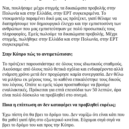
Ναι, πουλήσαμε μέχρι στιγμής τα δικαιώματα προβολής στην
Πολωνία και στην Ελλάδα, στην ΕΡΤ συγκεκριμένα. Το
ντοκιμαντέρ παραμένει δικό μας ως πρότζεκτ, γιατί θέλαμε να
διατηρήσουμε τον δημιουργικό έλεγχο και την εμπιστοσύνη των
ανθρώπων που μας εμπιστεύτηκαν με πολύ προσωπικές τους
πληροφορίες. Εμείς πωλούμε τα δικαιώματα προβολής. Μέχρι
στιγμής, πωλήθηκε στην Ελλάδα και στην Πολωνία, στην ΕΡΤ
συγκεκριμένα.
Στην Κύπρο πώς το αντιμετώπισαν;
Το πρότζεκτ παρουσιάστηκε σε όλους τους ιδιωτικούς σταθμούς.
Ακούσαμε από όλους πολύ θετικά σχόλια και ενδιαφέροντα αλλά
ενάμιση χρόνο μετά δεν προχώρησε καμία συνεργασία. Δεν θέλω
να μιλήσω εκ μέρους τους, το καθένα επικαλέστηκε τους δικούς
του λόγους. Οπότε κι εμείς τώρα προσπαθούμε να βρούμε
εναλλακτικές. Πρόκειται για επτά επεισόδια των 50 λεπτών, άρα
είναι πολύ δύσκολο να προβληθεί στο σινεμά.
Ποια η επίπτωση αν δεν καταφέρει να προβληθεί ευρέως;
Έχω πίστη ότι θα βρει το δρόμο του. Δεν νομίζω ότι είναι κάτι που
θα χαθεί γιατί ήδη στο εξωτερικό κινείται. Εύχομαι σιγά σιγά να
βρει το δρόμο του και προς την Κύπρο.