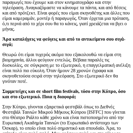
παραγωγές που έχουμε και στον κινηματογράφο και στην
τηλεόραση. Αναγκαζόμαστε να κάνουμε τα πάντα, και από θέσεις
και από πρότζεκτ. Είναι φορές που είμαι σκηνοθέτης και άλλες που
είμαι καμεραμάν, μοντέρ ή παραγωγός. Όταν έρχεται μια πρόταση,
ό,τι περνά από το χέρι σου θα το κάνεις, γιατί χρειάζεται να βγει ο
μήνας.
Άρα καταλήγεις να φεύγεις και από το αντικείμενο σου σιγά-
σιγά;
Θεωρώ ότι είμαι τυχερός ακόμα που εξακολουθώ να είμαι στη
βιομηχανία, άλλοι φεύγουν εντελώς. Βέβαια παραλές τις
δυσκολίες, σε σύγκριση με το εξωτερικό, η επαγγελματική ανέλιξη
είναι πολύ πιο εύκολη. Όταν ήμουν 28 χρονών έγραφα και
σκηνοθετούσα σειρά στην τηλεόραση. Στο εξωτερικό δεν θα
γινόταν ποτέ.
Συμμετείχες και σε short film festivals, τόσο στην Κύπρο, όσο
και στο εξωτερικό. Ποια η διαφορά;
Στην Κύπρο, γίνονται εξαιρετικά φεστιβάλ όπως το Διεθνές
Φεστιβάλ Ταινιών Μικρού Μήκους Κύπρου [ISFFC] που γίνεται
στο Θέατρο Ριάλτο κάθε χρόνο και είναι πιστοποιημένο από την
Ευρωπακή Ακαδημία Ταινιών (το Ευρωπαϊκό αντίστοιχο των
Όσκαρ), το οποίο είναι πολύ σημαντικό και σπουδαίο. Άρα, το