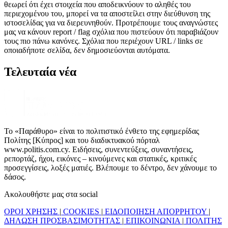
θεωρεί ότι έχει στοιχεία που αποδεικνύουν το αληθές του
περιεχομένου του, μπορεί να τα αποστείλει στην διεύθυνση της
ιστοσελίδας για να διερευνηθούν. Προτρέπουμε τους αναγνώστες
μας να κάνουν report / flag σχόλια που πιστεύουν ότι παραβιάζουν
τους πιο πάνω κανόνες. Σχόλια που περιέχουν URL / links σε
οποιαδήποτε σελίδα, δεν δημοσιεύονται αυτόματα.
Τελευταία νέα
Το «Παράθυρο» είναι το πολιτιστικό ένθετο της εφημερίδας
Πολίτης [Κύπρος] και του διαδικτυακού πόρταλ
www.politis.com.cy. Ειδήσεις, συνεντεύξεις, συναντήσεις,
ρεπορτάζ, ήχοι, εικόνες – κινούμενες και στατικές, κριτικές
προσεγγίσεις, λοξές ματιές. Βλέπουμε το δέντρο, δεν χάνουμε το
δάσος.
Ακολουθήστε μας στα social
ΟΡΟΙ ΧΡΗΣΗΣ
|
COOKIES
|
ΕΙΔΟΠΟΙΗΣΗ ΑΠΟΡΡΗΤΟΥ
|
ΔΗΛΩΣΗ ΠΡΟΣΒΑΣΙΜΟΤΗΤΑΣ
|
ΕΠΙΚΟΙΝΩΝΙΑ
|
ΠΟΛΙΤΗΣ