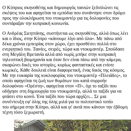
Ο Κύπριος σκηνοθέτης και δημιουργός ταινιών ξεδιπλώνει τις
σκέψεις του και αφηγείται τα εμπόδια που συνάντησε στον δρόμο
προς την ολοκλήρωση του ντοκιμαντέρ για τις δολοφονίες που
συντάραξαν την κυπριακή κοινωνία.
Ο Ανδρέας Σιεηττάνης, συστήνεται ως σκηνοθέτης, αλλά όπως λέει
και ο ίδιος, στην Κύπρο «κάνουμε λίγο από όλα». Με πάνω από
δέκα χρόνια εμπειρίας στον χώρο, έχει προσθέσει πολλά στο
ενεργητικό του. Ταινίες, σειρές, τώρα και ντοκιμαντέρ. Σπούδασε
στη Μεγάλη Βρετανία αλλά από νωρίς μπήκε στην κυπριακή
τηλεοπτική βιομηχανία και όταν δεν είναι πίσω από την κάμερα,
σκαρώνει δικές του ιστορίες, κυρίως φανταστικές και ενίοτε
κωμικές. Κάθε δουλειά είναι διαφορετική, ένας δικός της κόσμος.
Με την ευκαιρία της κυκλοφορίας του ντοκιμαντέρ «Πλειάδες», το
οποίο αφηγείται τη ζωή των θυμάτων του κατά συρροήν
δολοφόνου «Ορέστη», αφηγείται στον «Π», όχι το ταξίδι που
οδήγησε στη δημιουργία του ντοκιμαντέρ, αλλά το ταξίδι για να
φτάσει στο κοινό. Ένα ταξίδι που τώρα αρχίζει... Σε μια
συνέντευξη εφ' όλης της ύλης μιλά για το πολιτιστικό τοπίο
του σήμερα στην Κύπρο, αλλά και γι' αυτά που κάνουν την έβδομη
τέχνη τόσο ξεχωριστή.