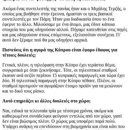
Ακόμα ένας συντελεστής της ταινίας ήταν και ο Μιχάλης Τερζής, ο
οποίος μας βοήθησε στην έρευνα, ήμασταν οι τρεις βασικοί
συντελεστές με τον Πάρη. Ήταν μια διαδικασία όπου το ένα
έφερνε το άλλο. Μιλούσαμε με ένα άτομο, μας έδινε κάποια
στοιχεία που μας οδηγούσαν αλλού. Πήγαμε κατευθείαν στις πηγές
και μας οδηγούσαν στους επόμενους, εξελισσόταν συνέχεια. Γι'
αυτό δεν ξέραμε πού θα μας οδηγήσει αρχικά.
Πιστεύεις ότι η αγορά της Κύπρου είναι έφορο έδαφος για
τέτοιες δουλειές;
Γενικά, πλέον, η τηλεόραση στην Κύπρο έχει τεράστιο θέμα,
συγκριτικά με όταν ξεκινήσαμε. Τότε, οι τηλεοπτικοί σταθμοί
έκαναν ανά σεζόν περίπου 15 κυπριακές παραγωγές και τώρα έχει
δύο. Η τηλεοπτική παραγωγή στην Κύπρο πέθανε. Πλέον, οι
σταθμοί προτιμούν να αγοράζουν έτοιμο προϊόν για να μειώνουν
και το δικό τους ρίσκο.
Αυτό επηρεάζει κι άλλες δουλειές στο χώρο;
Ναι, ειδικά τα τελευταία τρία με τέσσερα χρόνια, ακόμα και
καθιερωμένοι συνάδελφοι φεύγουν εντελώς από τον χώρο, γιατί
δεν είναι βιώσιμος πλέον. Ο χώρος μας υποφέρει παρά πολύ.
Υπάρχει ανάγκη να επενδύσουν στη βιομηχανία και είναι κάτι που