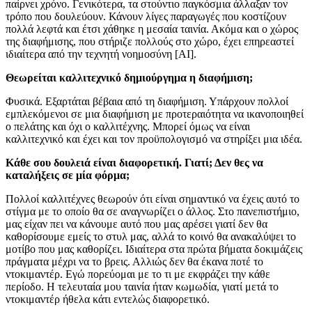
παίρνει χρόνο. Γενικότερα, τα στούντιο παγκόσμια άλλαξαν τον
τρόπο που δουλεύουν. Κάνουν λίγες παραγωγές που κοστίζουν
πολλά λεφτά και έτσι χάθηκε η μεσαία ταινία. Ακόμα και ο χώρος
της διαφήμισης, που στήριζε πολλούς στο χώρο, έχει επηρεαστεί
ιδιαίτερα από την τεχνητή νοημοσύνη [ΑΙ].
Θεωρείται καλλιτεχνικό δημιούργημα η διαφήμιση;
Φυσικά. Εξαρτάται βέβαια από τη διαφήμιση. Υπάρχουν πολλοί
εμπλεκόμενοι σε μια διαφήμιση με προτεραιότητα να ικανοποιηθεί
ο πελάτης και όχι ο καλλιτέχνης. Μπορεί όμως να είναι
καλλιτεχνικό και έχει και τον προϋπολογισμό να στηρίξει μια ιδέα.
Κάθε σου δουλειά είναι διαφορετική. Γιατί; Δεν θες να
καταλήξεις σε μία φόρμα;
Πολλοί καλλιτέχνες θεωρούν ότι είναι σημαντικό να έχεις αυτό το
στίγμα με το οποίο θα σε αναγνωρίζει ο άλλος. Στο πανεπιστήμιο,
μας είχαν πει να κάνουμε αυτό που μας αρέσει γιατί δεν θα
καθορίσουμε εμείς το στυλ μας, αλλά το κοινό θα ανακαλύψει το
μοτίβο που μας καθορίζει. Ιδιαίτερα στα πρώτα βήματα δοκιμάζεις
πράγματα μέχρι να το βρεις. Αλλιώς δεν θα έκανα ποτέ το
ντοκιμαντέρ. Εγώ πορεύομαι με το τι με εκφράζει την κάθε
περίοδο. Η τελευταία μου ταινία ήταν κωμωδία, γιατί μετά το
ντοκιμαντέρ ήθελα κάτι εντελώς διαφορετικό.