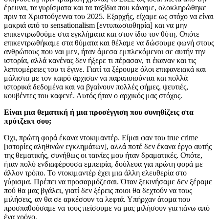
έρευνα, τα γυρίσματα και τα ταξίδια που κάναμε, ολοκληρώθηκε
πριν τα Χριστούγεννα του 2025. Εξαρχής, είχαμε ως στόχο να είναι
μακριά από το sensationalism [εντυπωσιοθηρία] και να μην
επικεντρωθούμε στα εγκλήματα και στον ίδιο τον θύτη. Οπότε
επικεντρωθήκαμε στα θύματα και θέλαμε να δώσουμε φωνή στους
ανθρώπους που ναι μεν, ήταν άμεσα εμπλεκόμενοι σε αυτήν την
ιστορία, αλλά κανένας δεν ήξερε τι πέρασαν, τι έκαναν και τις
λεπτομέρειες του τι έγινε. Γιατί τα ξέρουμε όλοι επιφανειακά και
μάλιστα με τον καιρό άρχισαν να παραποιούνται και πολλά
ιστορικά δεδομένα και να βγαίνουν πολλές φήμες, ψευτιές,
κουβέντες του καφενέ. Αυτός ήταν ο αρχικός μας στόχος.
Είναι μια θεματική ή μια προσέγγιση που συνηθίζεις στα
πρότζεκτ σου;
Όχι, πρώτη φορά έκανα ντοκιμαντέρ. Είμαι φαν του true crime
[ιστορίες αληθινών εγκλημάτων], αλλά ποτέ δεν έκανα έργο αυτής
της θεματικής, συνήθως οι ταινίες μου ήταν δραματικές. Οπότε,
ήταν πολύ ενδιαφέρουσα εμπειρία, δούλευα για πρώτη φορά με
άλλον τρόπο. Το ντοκιμαντέρ έχει μια άλλη ελευθερία στο
γύρισμα. Πρέπει να προσαρμόζεσαι. Όταν ξεκινήσαμε δεν ξέραμε
πού θα μας βγάλει, γιατί δεν ξέρεις ποιοι θα δεχτούν να τους
μιλήσεις, αν θα σε αρκέσουν τα λεφτά. Υπήρχαν άτομα που
προσπαθούσαμε να τους πείσουμε να μας μιλήσουν για πάνω από
ένα χρόνο.