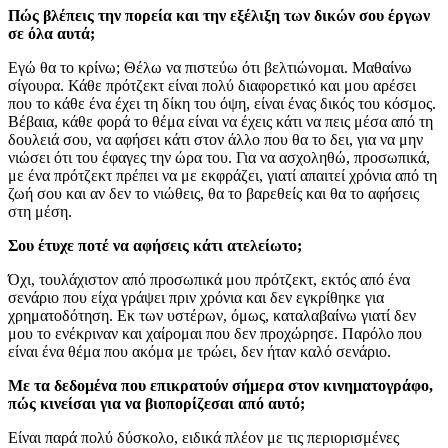
Πώς βλέπεις την πορεία και την εξέλιξη των δικών σου έργων
σε όλα αυτά;
Εγώ θα το κρίνω; Θέλω να πιστεύω ότι βελτιώνομαι. Μαθαίνω
σίγουρα. Κάθε πρότζεκτ είναι πολύ διαφορετικό και μου αρέσει
που το κάθε ένα έχει τη δίκη του όψη, είναι ένας δικός του κόσμος.
Βέβαια, κάθε φορά το θέμα είναι να έχεις κάτι να πεις μέσα από τη
δουλειά σου, να αφήσει κάτι στον άλλο που θα το δει, για να μην
νιώσει ότι του έφαγες την ώρα του. Για να ασχοληθώ, προσωπικά,
με ένα πρότζεκτ πρέπει να με εκφράζει, γιατί απαιτεί χρόνια από τη
ζωή σου και αν δεν το νιώθεις, θα το βαρεθείς και θα το αφήσεις
στη μέση.
Σου έτυχε ποτέ να αφήσεις κάτι ατελείωτο;
Όχι, τουλάχιστον από προσωπικά μου πρότζεκτ, εκτός από ένα
σενάριο που είχα γράψει πριν χρόνια και δεν εγκρίθηκε για
χρηματοδότηση. Εκ των υστέρων, όμως, καταλαβαίνω γιατί δεν
μου το ενέκριναν και χαίρομαι που δεν προχώρησε. Παρόλο που
είναι ένα θέμα που ακόμα με τρώει, δεν ήταν καλό σενάριο.
Με τα δεδομένα που επικρατούν σήμερα στον κινηματογράφο,
πώς κινείσαι για να βιοπορίζεσαι από αυτό;
Είναι παρά πολύ δύσκολο, ειδικά πλέον με τις περιορισμένες