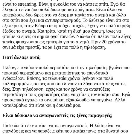
είναι το streaming. Είναι η ευκολία του να κάτσεις σπίτι. Εγώ θα
έλεγα ότι είναι δυο πολύ διαφορετικά πράγματα. Είναι άλλο να
αφιερώσεις δυο ώρες στο να δεις μια ταινία στο σινεμά και άλλο
στο σπίτι που έχει και αντιπερισπασμούς. Το δεύτερο είναι ότι στο
εξωτερικό, στην Κύπρο ακόμα όχι ευτυχώς, έχει γίνει πολύ ακριβή
έξοδος το σινεμά. Και τρίτο, κατά τη δική μου άποψη, ίσως να
φταίμε κι εμείς οι δημιουργοί ταινιών. Νιώθω ότι πλέον πολύ λίγες
ταινίες φτιάχνονται ως εμπειρία για το σινεμά. Πριν 20 χρόνια το
σινεμά είχε πρεστίζ, τώρα έχει πιο πολύ η τηλεόραση.
Γιατί άλλαξε αυτό;
Πλέον, επενδύουν πολύ περισσότερα στην τηλεόραση, βγαίνει πιο
ποιοτικό περιεχόμενο και μετατοπίστηκε το επενδυτικό
ενδιαφέρον. Επίσης, τα τελευταία χρόνια βγήκαν και πολύ
καλογραμμένες σειρές που σου δίνουν το λόγο να κάτσεις να τις
δεις. Στην τηλεόραση, έχεις και τον χρόνο να αναπτύξεις
περισσότερο τους χαρακτήρες σου, να χτίσεις τον κόσμο σου. Εγώ
προσωπικά αγαπώ το σινεμά και εξακολουθώ να πηγαίνω. Αλλά
καταλαβαίνω ότι είναι και η δουλειά μου.
Είναι δύσκολο να ανταγωνιστείς τις ξένες παραγωγές;
Πιστεύω ότι δεν πρέπει να τις ανταγωνιστείς. Η λύση είναι να
επενδύσεις και να παράξεις κάτι που πατάει πάνω στα δυνατά σου