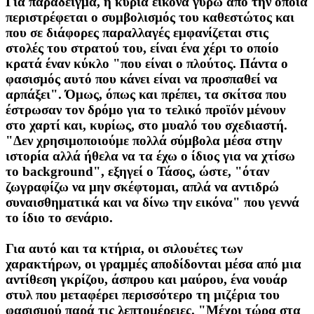
Για παράδειγμα, η κύρια εικόνα γύρω από την οποία
περιστρέφεται ο συμβολισμός του καθεστώτος και
που σε διάφορες παραλλαγές εμφανίζεται στις
στολές του στρατού του, είναι ένα χέρι το οποίο
κρατά έναν κύκλο "που είναι ο πλούτος. Πάντα ο
φασισμός αυτό που κάνει είναι να προσπαθεί να
αρπάξει". Όμως, όπως και πρέπει, τα σκίτσα που
έστρωσαν τον δρόμο για το τελικό προϊόν μένουν
στο χαρτί και, κυρίως, στο μυαλό του σχεδιαστή.
"Δεν χρησιμοποιούμε πολλά σύμβολα μέσα στην
ιστορία αλλά ήθελα να τα έχω ο ίδιος για να χτίσω
το background", εξηγεί ο Τάσος, ώστε, "όταν
ζωγραφίζω να μην σκέφτομαι, απλά να αντιδρώ
συναισθηματικά και να δίνω την εικόνα" που γεννά
το ίδιο το σενάριο.
Για αυτό και τα κτήρια, οι σιλουέτες των
χαρακτήρων, οι γραμμές αποδίδονται μέσα από μια
αντίθεση γκρίζου, άσπρου και μαύρου, ένα νουάρ
στυλ που μεταφέρει περισσότερο τη μιζέρια του
φασισμού παρά τις λεπτομέρειες. "Μέχρι τώρα στα