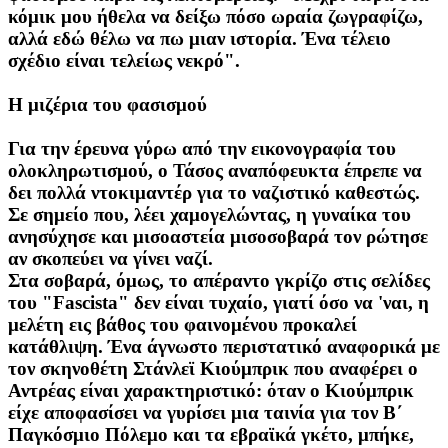
κόμικ μου ήθελα να δείξω πόσο ωραία ζωγραφίζω,
αλλά εδώ θέλω να πω μιαν ιστορία. Ένα τέλειο
σχέδιο είναι τελείως νεκρό".
Η μιζέρια του φασισμού
Για την έρευνα γύρω από την εικονογραφία του
ολοκληρωτισμού, ο Τάσος αναπόφευκτα έπρεπε να
δει πολλά ντοκιμαντέρ για το ναζιστικό καθεστώς.
Σε σημείο που, λέει χαμογελώντας, η γυναίκα του
ανησύχησε και μισοαστεία μισοσοβαρά τον ρώτησε
αν σκοπεύει να γίνει ναζί.
Στα σοβαρά, όμως, το απέραντο γκρίζο στις σελίδες
του "Fascista" δεν είναι τυχαίο, γιατί όσο να 'ναι, η
μελέτη εις βάθος του φαινομένου προκαλεί
κατάθλιψη. Ένα άγνωστο περιστατικό αναφορικά με
τον σκηνοθέτη Στάνλεϊ Κιούμπρικ που αναφέρει ο
Αντρέας είναι χαρακτηριστικό: όταν ο Κιούμπρικ
είχε αποφασίσει να γυρίσει μια ταινία για τον Β΄
Παγκόσμιο Πόλεμο και τα εβραϊκά γκέτο, μπήκε,