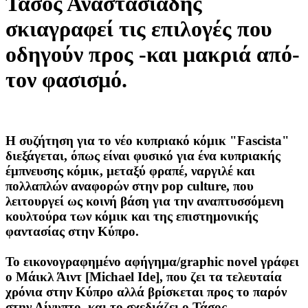
Τάσος Αναστασιάδης
σκιαγραφεί τις επιλογές που
οδηγούν προς -και μακριά από-
τον φασισμό.
Η συζήτηση για το νέο κυπριακό κόμικ "Fascista"
διεξάγεται, όπως είναι φυσικό για ένα κυπριακής
έμπνευσης κόμικ, μεταξύ φραπέ, ναργιλέ και
πολλαπλών αναφορών στην pop culture, που
λειτουργεί ως κοινή βάση για την αναπτυσσόμενη
κουλτούρα των κόμικ και της επιστημονικής
φαντασίας στην Κύπρο.
Το εικονογραφημένο αφήγημα/graphic novel γράφει
ο Μάικλ Άιντ [Μichael Ide], που ζει τα τελευταία
χρόνια στην Κύπρο αλλά βρίσκεται προς το παρόν
στην Αίγυπτο, και το σχεδιάζει ο Τάσος