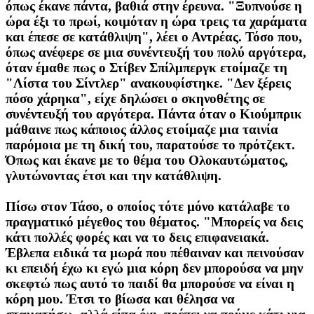
όπως έκανε πάντα, βαθιά στην έρευνα. "Ξυπνούσε η
ώρα έξι το πρωί, κοιμόταν η ώρα τρεις τα χαράματα
και έπεσε σε κατάθλιψη", λέει ο Αντρέας. Τόσο που,
όπως ανέφερε σε μια συνέντευξή του πολύ αργότερα,
όταν έμαθε πως ο Στίβεν Σπίλμπεργκ ετοίμαζε τη
"Λίστα του Σίντλερ" ανακουφίστηκε. "Δεν ξέρεις
πόσο χάρηκα", είχε δηλώσει ο σκηνοθέτης σε
συνέντευξή του αργότερα. Πάντα όταν ο Κιούμπρικ
μάθαινε πως κάποιος άλλος ετοίμαζε μια ταινία
παρόμοια με τη δική του, παρατούσε το πρότζεκτ.
Όπως και έκανε με το θέμα του Ολοκαυτώματος,
γλυτώνοντας έτσι και την κατάθλιψη.
Πίσω στον Τάσο, ο οποίος τότε μόνο κατάλαβε το
πραγματικό μέγεθος του θέματος. "Μπορείς να δεις
κάτι πολλές φορές και να το δεις επιφανειακά.
Έβλεπα ειδικά τα μωρά που πέθαιναν και πεινούσαν
κι επειδή έχω κι εγώ μια κόρη δεν μπορούσα να μην
σκεφτώ πως αυτό το παιδί θα μπορούσε να είναι η
κόρη μου. Έτσι το βίωσα και θέλησα να