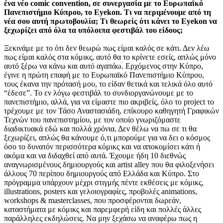
ένα νέο comic convention, σε συνεργασία με το Ευρωπαϊκό
Πανεπιστήμιο Κύπρου, το Eyekon. Τι να περιμένουμε από τη
νέα σου αυτή πρωτοβουλία; Τι θεωρείς ότι κάνει το Eyekon να
ξεχωρίζει από όλα τα υπόλοιπα φεστιβάλ του είδους;
Ξεκινάμε με το ότι δεν θεωρώ πως είμαι καλός σε κάτι. Δεν λέω
πως είμαι καλός στα κόμικς, αυτό θα το κρίνετε εσείς, απλώς μόνο
αυτό ξέρω να κάνω και αυτό αγαπάω. Ερχόμενος στην Κύπρο,
έγινε η πρώτη επαφή με το Ευρωπαϊκό Πανεπιστήμιο Κύπρου,
τους έκανα την πρότασή μου, το είδαν θετικά και τελικά όλο αυτό
“έδεσε”. Το εν λόγω φεστιβάλ το συνδιοργανώνουμε με το
πανεπιστήμιο, αλλά, για να είμαστε πιο ακριβείς, όλο το project το
τρέχουμε με τον Τάσο Αναστασιάδη, επίκουρο καθηγητή Γραφικών
Τεχνών του πανεπιστημίου, με τον οποίο γνωριζόμαστε
διαδικτυακά εδώ και πολλά χρόνια. Δεν θέλω να πω σε τι θα
ξεχωρίζει, απλώς θα κάνουμε ό,τι μπορούμε για να δει ο κόσμος
όσο το δυνατόν περισσότερα κόμικς και να αποκομίσει κάτι ή
ακόμα και να διδαχθεί από αυτά. Έχουμε ήδη 10 διεθνώς
αναγνωρισμένους δημιουργούς και artist alley που θα φιλοξενήσει
άλλους 70 περίπου δημιουργούς από Ελλάδα και Κύπρο. Στο
πρόγραμμα υπάρχουν μέχρι στιγμής πέντε εκθέσεις με κόμικς,
illustrations, posters και γελοιογραφίες, προβολές animations,
workshops & masterclasses, που προσφέρονται δωρεάν,
καταστήματα με κόμικς και παρεμφερή είδη και πολλές άλλες
παράλληλες εκδηλώσεις. Να μην ξεχάσω να αναφέρω πως η