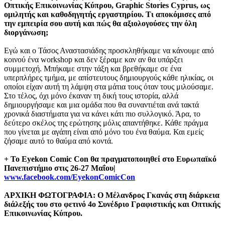
Οπτικής Επικοινωνίας Κύπρου, Graphic Stories Cyprus, ως
ομιλητής και καθοδηγητής εργαστηρίου. Τι αποκόμισες από
την εμπειρία σου αυτή και πώς θα αξιολογούσες την όλη
διοργάνωση;
Εγώ και ο Τάσος Αναστασιάδης προσκληθήκαμε να κάνουμε από
κοινού ένα workshop και δεν ξέραμε καν αν θα υπάρξει
συμμετοχή. Μπήκαμε στην τάξη και βρεθήκαμε σε ένα
υπερπλήρες τμήμα, με απίστευτους δημιουργούς κάθε ηλικίας, οι
οποίοι είχαν αυτή τη λάμψη στα μάτια τους όταν τους μιλούσαμε.
Στο τέλος, όχι μόνο έκαναν τη δική τους ιστορία, αλλά
δημιουργήσαμε και μια ομάδα που θα συναντιέται ανά τακτά
χρονικά διαστήματα για να κάνει κάτι πιο συλλογικό. Άρα, το
δεύτερο σκέλος της ερώτησης μόλις απαντήθηκε. Κάθε πράγμα
που γίνεται με αγάπη είναι από μόνο του ένα θαύμα. Και εμείς
ζήσαμε αυτό το θαύμα από κοντά.
+ Το Eyekon Comic Con θα πραγματοποιηθεί στο Ευρωπαϊκό
Πανεπιστήμιο στις 26-27 Μαΐου|
www.facebook.com/EyekonComicCon
ΑΡΧΙΚΗ ΦΩΤΟΓΡΑΦΙΑ: Ο Μέλανδρος Γκανάς στη διάρκεια
διάλεξής του στο φετινό 4ο Συνέδριο Γραφιστικής και Οπτικής
Επικοινωνίας Κύπρου.