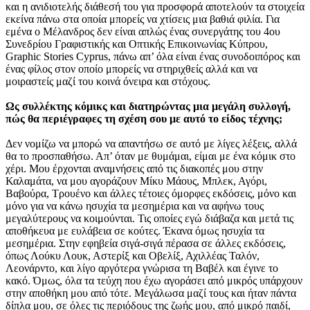
και η ανιδιοτελής διάθεσή του για προσφορά αποτελούν τα στοιχεία
εκείνα πάνω στα οποία μπορείς να χτίσεις μια βαθιά φιλία. Για
εμένα ο Μέλανδρος δεν είναι απλώς ένας συνεργάτης του 4ου
Συνεδρίου Γραφιστικής και Οπτικής Επικοινωνίας Κύπρου,
Graphic Stories Cyprus, πάνω απ’ όλα είναι ένας συνοδοιπόρος και
ένας φίλος στον οποίο μπορείς να στηριχθείς αλλά και να
μοιραστείς μαζί του κοινά όνειρα και στόχους.
Ως συλλέκτης κόμικς και διατηρώντας μια μεγάλη συλλογή,
πώς θα περιέγραφες τη σχέση σου με αυτό το είδος τέχνης;
Δεν νομίζω να μπορώ να απαντήσω σε αυτό με λίγες λέξεις, αλλά
θα το προσπαθήσω. Απ’ όταν με θυμάμαι, είμαι με ένα κόμικ στο
χέρι. Μου έρχονται αναμνήσεις από τις διακοπές μου στην
Καλαμάτα, να μου αγοράζουν Μίκυ Μάους, Μπλεκ, Αγόρι,
Βαβούρα, Τρουένο και άλλες τέτοιες όμορφες εκδόσεις, μόνο και
μόνο για να κάνω ησυχία τα μεσημέρια και να αφήνω τους
μεγαλύτερους να κοιμούνται. Τις οποίες εγώ διάβαζα και μετά τις
αποθήκευα με ευλάβεια σε κούτες. Έκανα όμως ησυχία τα
μεσημέρια. Στην εφηβεία σιγά-σιγά πέρασα σε άλλες εκδόσεις,
όπως Λούκυ Λουκ, Αστερίξ και Οβελίξ, Αχιλλέας Ταλόν,
Λεονάρντο, και λίγο αργότερα γνώρισα τη Βαβέλ και έγινε το
κακό. Όμως, όλα τα τεύχη που έχω αγοράσει από μικρός υπάρχουν
στην αποθήκη μου από τότε. Μεγάλωσα μαζί τους και ήταν πάντα
δίπλα μου, σε όλες τις περιόδους της ζωής μου, από μικρό παιδί,