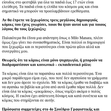
είσοδος στο φεστιβάλ για όλα τα παιδιά έως 17 ετών είναι
ελεύθερη. Τα παιδιά είναι η ελπίδα του κόσμου μας και είναι
σημαντικό να μπορούν να προσλαμβάνουν ερεθίσματα.
Αν θα έπρεπε να ξεχωρίσεις τρεις μεγάλους δημιουργούς
κόμικς που έχεις γνωρίσει, ποιοι θα ήταν αυτοί και για ποιους
λόγους θα τους ξεχώριζες;
Παλαιότερα θα έδινα μια απάντηση όπως ο Milo Manara, πλέον
όμως έχω γίνει πιο συναισθηματικός. Είναι πολλοί οι δημιουργοί
που ξεχωρίζω και οι περισσότεροι είναι πρώτα φίλοι αλλά και
συνεργάτες μου.
Θεωρείς ότι τα κόμικς είναι μόνο ψυχαγωγία, ή μπορούν να
διαδραματίσουν και κοινωνικό – εκπαιδευτικό ρόλο;
Τα κόμικς είναι όλα τα παραπάνω και πολλά περισσότερα. Ένα
μικρό παράδειγμα είμαι εγώ, που ποτέ δεν αγαπούσα τα γράμματα
και δεν μου άρεσε το σχολείο. Με τα κόμικς έμαθα να διαβάζω και
να αγαπάω τα βιβλία και μέσα από αυτά έμαθα πάρα πολλά. Δεν
είναι όλα τα κόμικς «μικιμάους», όπως νομίζει ακόμα ο πολύς
κόσμος. Η εικόνα έχει απίστευτη δύναμη και κατά συνέπεια και τα
κόμικς που στηρίζονται σε αυτήν.
Πρόσφατα συμμετείχες στο 4ο Συνέδριο Γραφιστικής και