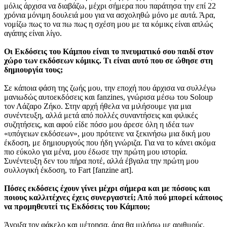
μόλις άρχισα να διαβάζω, μέχρι σήμερα που παράτησα την επί 22
χρόνια μόνιμη δουλειά μου για να ασχοληθώ μόνο με αυτά. Άρα,
νομίζω πως το να πω πως η σχέση μου με τα κόμικς είναι απλώς
αγάπης είναι λίγο.
Οι Εκδόσεις του Κάμπου είναι το πνευματικό σου παιδί στον
χώρο των εκδόσεων κόμικς. Τι είναι αυτό που σε ώθησε στη
δημιουργία τους;
Σε κάποια φάση της ζωής μου, την εποχή που άρχισα να συλλέγω
μανιωδώς αυτοεκδόσεις και fanzines, γνώρισα μέσω του Soloup
τον Λάζαρο Ζήκο. Στην αρχή ήθελα να μιλήσουμε για μια
συνέντευξη, αλλά μετά από πολλές συναντήσεις και φιλικές
συζητήσεις, και αφού είδε πόσο μου άρεσε όλη η ιδέα των
«υπόγειων εκδόσεων», μου πρότεινε να ξεκινήσω μια δική μου
έκδοση, με δημιουργούς που ήδη γνώριζα. Για να το κάνει ακόμα
πιο εύκολο για μένα, μου έδωσε την πρώτη μου ιστορία.
Συνέντευξη δεν του πήρα ποτέ, αλλά έβγαλα την πρώτη μου
συλλογική έκδοση, το Fart [fanzine art].
Πόσες εκδόσεις έχουν γίνει μέχρι σήμερα και με πόσους και
ποιους καλλιτέχνες έχεις συνεργαστεί; Από πού μπορεί κάποιος
να προμηθευτεί τις Εκδόσεις του Κάμπου;
Άνοιξα τον φάκελο και μέτρησα, άρα θα μιλήσω με αριθμούς.