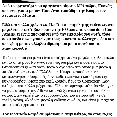
Από το εργαστήρι που πραγματοποίησε ο Μέλανδρος Γκανάς
σε συνεργασία με τον Τάσο Αναστασιάδη στην Κύπρο, τον
περασμένο Μάρτη.
Εδώ και πολλά χρόνια ως H.o.D. και επιμελητής εκθέσεων στο
μεγαλύτερο φεστιβάλ κόμικς της Ελλάδας, το Comicdom Con
Athens, τι έχεις αποκομίσει από την εμπειρία σου αυτή, τόσο
σε επίπεδο συνεργασιών με τους εκάστοτε καλλιτέχνες όσο και
σε σχέση με την αλληλεπίδρασή σου με το κοινό που το
παρακολουθεί;
To Comicdom για μένα είναι ταυτόχρονα ένα μεγάλο σχολείο αλλά
και το σπίτι μου. Να αναφέρω πως υπήρξα και moderator στο
Greekcomics.gr -και αυτό μεγάλο σχολείο- στο οποίο μια μεγάλη
παρέα ανθρώπων από Ελλάδα και Κύπρο καταφέραμε να
καταλογογραφήσουμε -σχεδόν- κάθε ελληνική έκδοση που έχει
κυκλοφορήσει. Μετά από εκεί, λοιπόν, ήρθε το Comicdom. Δεν
υπήρχε τίποτα άλλο μέχρι τότε. Όλοι περιμέναμε πότε θα γίνει για
να μαζευτούμε στην Αθήνα και εγώ ξαφνικά έγινα “μέρος” όλου
αυτού. Στην αρχή ήταν ο ενθουσιασμός που μετουσιώθηκε σε
τρελή αγάπη, αλλά και μεγάλη ευθύνη συνάμα, και είναι μια σχέση
που κρατάει χρόνια τώρα.
Τον τελευταίο καιρό σε βρίσκουμε στην Κύπρο, να ετοιμάζεις