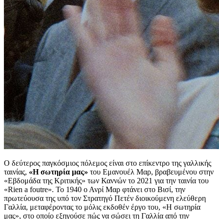
Ο δεύτερος παγκόσμιος πόλεμος είναι στο επίκεντρο της γαλλικής
ταινίας,
«Η σωτηρία μας»
του Εμανουέλ Μαρ, βραβευμένου στην
«Εβδομάδα της Κριτικής» των Καννών το 2021 για την ταινία του
«Rien a foutre». Το 1940 ο Ανρί Μαρ φτάνει στο Βισί, την
πρωτεύουσα της υπό τον Στρατηγό Πετέν διοικούμενη ελεύθερη
Γαλλία, μεταφέροντας το μόλις εκδοθέν έργο του, «Η σωτηρία
μας», στο οποίο εξηγούσε πώς να σώσει τη Γαλλία από την