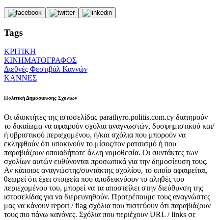
Tags
ΚΡΙΤΙΚΗ
ΚΙΝΗΜΑΤΟΓΡΑΦΟΣ
Διεθνές Φεστιβάλ Καννών
ΚΑΝΝΕΣ
Πολιτική Δημοσίευσης Σχολίων
Οι ιδιοκτήτες της ιστοσελίδας parathyro.politis.com.cy διατηρούν
το δικαίωμα να αφαιρούν σχόλια αναγνωστών, δυσφημιστικού και/
ή υβριστικού περιεχομένου, ή/και σχόλια που μπορούν να
εκληφθούν ότι υποκινούν το μίσος/τον ρατσισμό ή που
παραβιάζουν οποιαδήποτε άλλη νομοθεσία. Οι συντάκτες των
σχολίων αυτών ευθύνονται προσωπικά για την δημοσίευση τους.
Αν κάποιος αναγνώστης/συντάκτης σχολίου, το οποίο αφαιρείται,
θεωρεί ότι έχει στοιχεία που αποδεικνύουν το αληθές του
περιεχομένου του, μπορεί να τα αποστείλει στην διεύθυνση της
ιστοσελίδας για να διερευνηθούν. Προτρέπουμε τους αναγνώστες
μας να κάνουν report / flag σχόλια που πιστεύουν ότι παραβιάζουν
τους πιο πάνω κανόνες. Σχόλια που περιέχουν URL / links σε