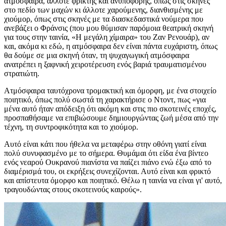
ατμόσφαιρα, άλλοτε φρικτής και ανυπόφορης, όπως στις σκηνές
στο πεδίο των μαχών κι άλλοτε χαρούμενης, διανθισμένης με
χιούμορ, όπως στις σκηνές με τα διασκεδαστικά νούμερα που
ανεβάζει ο Φράνσις (που μου θύμισαν παρόμοια θεατρική σκηνή
για τους στην ταινία, «Η μεγάλη χίμαιρα» του Ζαν Ρενουάρ), αν
και, ακόμα κι εδώ, η ατμόσφαιρα δεν είναι πάντα ευχάριστη, όπως
θα δούμε σε μια σκηνή όταν, τη ψυχαγωγική ατμόσφαιρα
ανατρέπει η ξαφνική χειροτέρευση ενός βαριά τραυματισμένου
στρατιώτη.
Ατμόσφαιρα ταυτόχρονα τρομακτική και όμορφη, με ένα στοιχείο
ποιητικό, όπως πολύ σωστά τη χαρακτήρισε ο Ντοντ, πως «για
μένα αυτό ήταν απόδειξη ότι ακόμη και στις πιο σκοτεινές εποχές,
προσπαθήσαμε να επιβιώσουμε δημιουργώντας ζωή μέσα από την
τέχνη, τη συντροφικότητα και το χιούμορ.
Αυτό είναι κάτι που ήθελα να μεταφέρω στην οθόνη γιατί είναι
πολύ συνυφασμένο με το σήμερα. Θυμάμαι ότι είδα ένα βίντεο
ενός νεαρού Ουκρανού πιανίστα να παίζει πιάνο ενώ έξω από το
διαμέρισμά του, οι εκρήξεις συνεχίζονται. Αυτό είναι και φρικτό
και απίστευτα όμορφο και ποιητικό. Θέλω η ταινία να είναι γι' αυτό,
τραγουδώντας στους σκοτεινούς καιρούς».