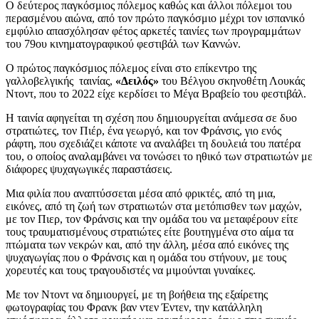
Ο δεύτερος παγκόσμιος πόλεμος καθώς και άλλοι πόλεμοι του
περασμένου αιώνα, από τον πρώτο παγκόσμιο μέχρι τον ισπανικό
εμφύλιο απασχόλησαν φέτος αρκετές ταινίες των προγραμμάτων
του 79ου κινηματογραφικού φεστιβάλ των Καννών.
Ο πρώτος παγκόσμιος πόλεμος είναι στο επίκεντρο της
γαλλοβελγικής ταινίας,
«Δειλός»
του Βέλγου σκηνοθέτη Λουκάς
Ντοντ, που το 2022 είχε κερδίσει το Μέγα Βραβείο του φεστιβάλ.
Η ταινία αφηγείται τη σχέση που δημιουργείται ανάμεσα σε δυο
στρατιώτες, τον Πιέρ, ένα γεωργό, και τον Φράνσις, γιο ενός
ράφτη, που σχεδιάζει κάποτε να αναλάβει τη δουλειά του πατέρα
του, ο οποίος αναλαμβάνει να τονώσει το ηθικό των στρατιωτών με
διάφορες ψυχαγωγικές παραστάσεις.
Μια φιλία που αναπτύσσεται μέσα από φρικτές, από τη μια,
εικόνες, από τη ζωή των στρατιωτών στα μετόπισθεν των μαχών,
με τον Πιερ, τον Φράνσις και την ομάδα του να μεταφέρουν είτε
τους τραυματισμένους στρατιώτες είτε βουτηγμένα στο αίμα τα
πτώματα των νεκρών και, από την άλλη, μέσα από εικόνες της
ψυχαγωγίας που ο Φράνσις και η ομάδα του στήνουν, με τους
χορευτές και τους τραγουδιστές να μιμούνται γυναίκες.
Με τον Ντοντ να δημιουργεί, με τη βοήθεια της εξαίρετης
φωτογραφίας του Φρανκ βαν ντεν Έντεν, την κατάλληλη