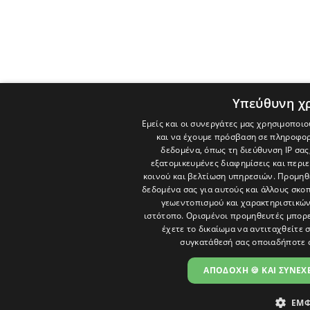
Υπεύθυνη χ
Εμείς και οι συνεργάτες μας χρησιμοποιο
και να έχουμε πρόσβαση σε πληροφορ
δεδομένα, όπως τη διεύθυνση IP σας
εξατομικευμένες διαφημίσεις και περι
κοινού και βελτίωση υπηρεσιών.
Προμηθε
δεδομένα σας για αυτούς και άλλους σκ
γεωεντοπισμού και χαρακτηριστικών 
ιστότοπο. Ορισμένοι προμηθευτές μπορε
έχετε το δικαίωμα να αντιταχθείτε 
συγκατάθεσή σας οποιαδήποτε 
ΑΠΟΔΟΧΗ 🍪 ΚΑΙ ΣΥΝΕΧΕ
ΕΜΦ