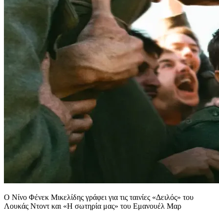
Ο Νίνο Φένεκ Μικελίδης γράφει για τις ταινίες «Δειλός» του
Λουκάς Ντοντ και «Η σωτηρία μας» του Εμανουέλ Μαρ