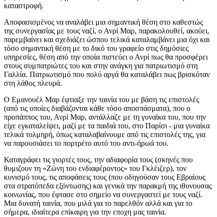
καταστροφή.
Αποφασισμένος να αναλάβει μια σημαντική θέση στο καθεστώς
της συνεργασίας με τους ναζί, ο Ανρί Μαρ, παρακολουθεί, ακούει,
παρεμβαίνει και σχεδιάζει ώσπου τελικά καταλαμβάνει μια όχι και
τόσο σημαντική θέση με το δικό του γραφείο στις δημόσιες
υπηρεσίες, θέση από την οποία πιστεύει ο Ανρί πως θα προσφέρει
στους συμπατριώτες του και στην ανάγκη για πατριωτισμό στη
Γαλλία. Πατριωτισμό που πολύ αργά θα καταλάβει πως βρισκόταν
στη λάθος πλευρά.
Ο Εμανουέλ Μαρ έφτιαξε την ταινία του με βάση τις επιστολές
(από τις οποίες διαβάζονται κάθε τόσο αποσπάσματα), που ο
προπάππος του, Ανρί Μαρ, αντάλλαζε με τη γυναίκα του, που την
είχε εγκαταλείψει, μαζί με τα παιδιά του, στο Παρίσι - μια γυναίκα
τελικά τολμηρή, όπως καταλαβαίνουμε από τις επιστολές της, για
να παρουσιάσει το πορτρέτο αυτό του αντι-ήρωά του.
Καταγράφει τις γιορτές τους, την αδιαφορία τους (σκηνές που
θυμιζουν τη «Ζώνη του ενδιαφέροντος» του Γκλέιζερ), τον
κυνισμό τους, τις αποφάσεις τους (που οδηγούσαν τους Εβραίους
στα στρατόπεδα εξόντωσης) και γενικά την παρακμή της ιθυνουσας
κοινωνίας, που έφτασε στο σημείο να συνεργαστεί με τους ναζί.
Μια δυνατή ταινία, που μιλά για το παρελθόν αλλά και για το
σήμερα, ιδιαίτερα επίκαιρη για την εποχη μας ταινία.