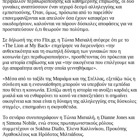
περιβάλλον περιθωριοποίησης και καθημερινής επιβίωσης, οι δύο
γυναίκες αναπτύσσουν έναν ισχυρό δεσμό αλληλεγγύης και
εμπιστοσύνης. Όταν, όμως, πρόσωπα από το παρελθόν
επανεμφανίζονται και απειλούν όσα έχουν καταφέρει να
οικοδομήσουν, καλούνται να πάρουν δύσκολες αποφάσεις για να
προστατεύσουν ό,τι θεωρούν πιο πολύτιμο.
Σε δήλωσή της στο Flix.gr, η Τώνια Μισιαλή ανέφερε ότι με το
«The Lion at My Back» επιχείρησε να διερευνήσει «την
ανθεκτικότητα και τη σιωπηλή δύναμη των γυναικών που η
κοινωνία έχει περιθωριοποιήσει», προσθέτοντας ότι πρόκειται για
μια ιστορία επιβίωσης και για «την οικογένεια που επιλέγουμε και
όχι απαραίτητα αυτή στην οποία γεννηθήκαμε».
«Μέσα από το ταξίδι της Μαριάμα και της Στέλλας, εξετάζω πώς η
σύνδεση και η ενσυναίσθηση μπορούν να υπερβούν τα εμπόδια
που θέτει η κοινωνία. Ελπίζω αυτή η ιστορία να ανοίξει καρδιές και
μυαλά και να ενθαρρύνει το κοινό να επανεξετάσει τι σημαίνει
οικογένεια και ποια είναι η δύναμη της αλληλεγγύης στις δύσκολες
στιγμές», επισημαίνει η σκηνοθέτιδα.
Το σενάριο συνυπογράφουν η Τώνια Μισιαλή, η Dianne Jones και
η Simona Nobile, ενώ στους πρωταγωνιστικούς ρόλους
συμμετέχουν οι Sokhna Diallo, Έλενα Καλλινίκου, Προκόπης
Αγαθοκλέους και Ηρόδοτος Μιλτιάδους.