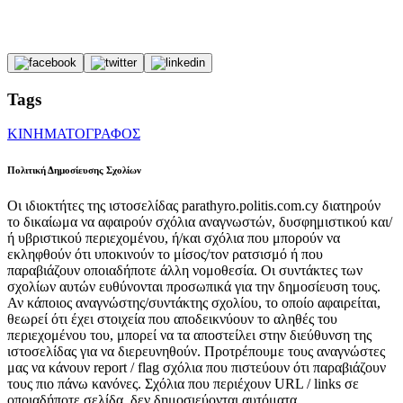
Tags
ΚΙΝΗΜΑΤΟΓΡΑΦΟΣ
Πολιτική Δημοσίευσης Σχολίων
Οι ιδιοκτήτες της ιστοσελίδας parathyro.politis.com.cy διατηρούν
το δικαίωμα να αφαιρούν σχόλια αναγνωστών, δυσφημιστικού και/
ή υβριστικού περιεχομένου, ή/και σχόλια που μπορούν να
εκληφθούν ότι υποκινούν το μίσος/τον ρατσισμό ή που
παραβιάζουν οποιαδήποτε άλλη νομοθεσία. Οι συντάκτες των
σχολίων αυτών ευθύνονται προσωπικά για την δημοσίευση τους.
Αν κάποιος αναγνώστης/συντάκτης σχολίου, το οποίο αφαιρείται,
θεωρεί ότι έχει στοιχεία που αποδεικνύουν το αληθές του
περιεχομένου του, μπορεί να τα αποστείλει στην διεύθυνση της
ιστοσελίδας για να διερευνηθούν. Προτρέπουμε τους αναγνώστες
μας να κάνουν report / flag σχόλια που πιστεύουν ότι παραβιάζουν
τους πιο πάνω κανόνες. Σχόλια που περιέχουν URL / links σε
οποιαδήποτε σελίδα, δεν δημοσιεύονται αυτόματα.