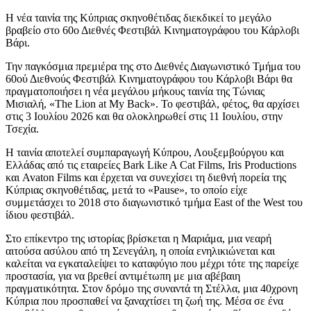
Η νέα ταινία της Κύπριας σκηνοθέτιδας διεκδικεί το μεγάλο
βραβείο στο 60ο Διεθνές Φεστιβάλ Κινηματογράφου του Κάρλοβι
Βάρι.
Την παγκόσμια πρεμιέρα της στο Διεθνές Διαγωνιστικό Τμήμα του
60ού Διεθνούς Φεστιβάλ Κινηματογράφου του Κάρλοβι Βάρι θα
πραγματοποιήσει η νέα μεγάλου μήκους ταινία της Τώνιας
Μισιαλή, «The Lion at My Back». Το φεστιβάλ, φέτος, θα αρχίσει
στις 3 Ιουλίου 2026 και θα ολοκληρωθεί στις 11 Ιουλίου, στην
Τσεχία.
Η ταινία αποτελεί συμπαραγωγή Κύπρου, Λουξεμβούργου και
Ελλάδας από τις εταιρείες Bark Like A Cat Films, Iris Productions
και Avaton Films και έρχεται να συνεχίσει τη διεθνή πορεία της
Κύπριας σκηνοθέτιδας, μετά το «Pause», το οποίο είχε
συμμετάσχει το 2018 στο διαγωνιστικό τμήμα East of the West του
ίδιου φεστιβάλ.
Στο επίκεντρο της ιστορίας βρίσκεται η Μαριάμα, μια νεαρή
αιτούσα ασύλου από τη Σενεγάλη, η οποία ενηλικιώνεται και
καλείται να εγκαταλείψει το καταφύγιο που μέχρι τότε της παρείχε
προστασία, για να βρεθεί αντιμέτωπη με μια αβέβαιη
πραγματικότητα. Στον δρόμο της συναντά τη Στέλλα, μια 40χρονη
Κύπρια που προσπαθεί να ξαναχτίσει τη ζωή της. Μέσα σε ένα