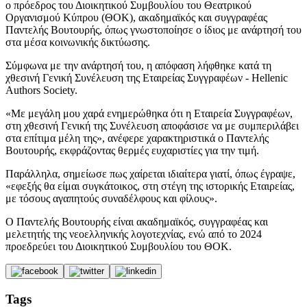
ο πρόεδρος του Διοικητικού Συμβουλίου του Θεατρικού
Οργανισμού Κύπρου (ΘΟΚ), ακαδημαϊκός και συγγραφέας
Παντελής Βουτουρής, όπως γνωστοποίησε ο ίδιος με ανάρτησή του
στα μέσα κοινωνικής δικτύωσης.
Σύμφωνα με την ανάρτησή του, η απόφαση λήφθηκε κατά τη
χθεσινή Γενική Συνέλευση της Εταιρείας Συγγραφέων - Hellenic
Authors Society.
«Με μεγάλη μου χαρά ενημερώθηκα ότι η Εταιρεία Συγγραφέων,
στη χθεσινή Γενική της Συνέλευση αποφάσισε να με συμπεριλάβει
στα επίτιμα μέλη της», ανέφερε χαρακτηριστικά ο Παντελής
Βουτουρής, εκφράζοντας θερμές ευχαριστίες για την τιμή.
Παράλληλα, σημείωσε πως χαίρεται ιδιαίτερα γιατί, όπως έγραψε,
«εφεξής θα είμαι συγκάτοικος, στη στέγη της ιστορικής Εταιρείας,
με τόσους αγαπητούς συναδέλφους και φίλους».
Ο Παντελής Βουτουρής είναι ακαδημαϊκός, συγγραφέας και
μελετητής της νεοελληνικής λογοτεχνίας, ενώ από το 2024
προεδρεύει του Διοικητικού Συμβουλίου του ΘΟΚ.
Tags