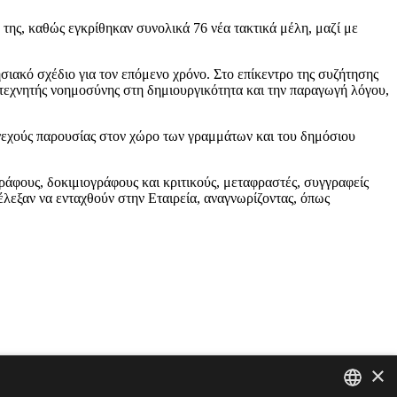
ης, καθώς εγκρίθηκαν συνολικά 76 νέα τακτικά μέλη, μαζί με
σιακό σχέδιο για τον επόμενο χρόνο. Στο επίκεντρο της συζήτησης
ς τεχνητής νοημοσύνης στη δημιουργικότητα και την παραγωγή λόγου,
υνεχούς παρουσίας στον χώρο των γραμμάτων και του δημόσιου
γράφους, δοκιμιογράφους και κριτικούς, μεταφραστές, συγγραφείς
έλεξαν να ενταχθούν στην Εταιρεία, αναγνωρίζοντας, όπως
×
ιστικού περιεχομένου, ή/και σχόλια που μπορούν να εκληφθούν ότι