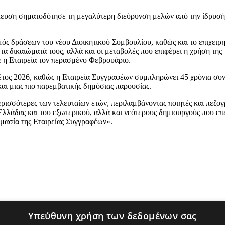
ευση σηματοδότησε τη μεγαλύτερη διεύρυνση μελών από την ίδρυσή τ
ός δράσεων του νέου Διοικητικού Συμβουλίου, καθώς και το επιχειρη
τα δικαιώματά τους, αλλά και οι μεταβολές που επιφέρει η χρήση τη
ε η Εταιρεία τον περασμένο Φεβρουάριο.
ό έτος 2026, καθώς η Εταιρεία Συγγραφέων συμπληρώνει 45 χρόνια σ
και μιας πιο παρεμβατικής δημόσιας παρουσίας.
περισσότερες των τελευταίων ετών, περιλαμβάνοντας ποιητές και πεζο
ς Ελλάδας και του εξωτερικού, αλλά και νεότερους δημιουργούς που επ
σημασία της Εταιρείας Συγγραφέων».
Υπεύθυνη χρήση των δεδομένων σας
 το δικαίωμα να αφαιρούν σχόλια αναγνωστών, δυσφημιστικού και/ή υβρ