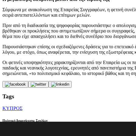
Σύμφωνα με ανακοίνωση της Εταιρείας Συγγραφέων, η φετινή συνέλ
σειρά αντεπιστελλόντων και επίτιμων μελών.
Πριν από τη διαδικασία της ψηφοφορίας παρουσιάστηκε ο απολογισμ
βρέθηκαν οι προκλήσεις που αντιμετωπίζουν σήμερα οι συγγραφείς, 
θέμα που είχε απασχολήσει και το διεθνές συνέδριο που διοργάνωσ
Παρουσιάστηκαν επίσης οι σχεδιαζόμενες δράσεις για το επετειακ
λόγου, με στόχο, όπως αναφέρεται, την ενίσχυση της εξωστρέφειας 
Οι φετινές υποψηφιότητες χαρακτηρίζονται από την Εταιρεία ως οι 
παιδικής και νεανικής λογοτεχνίας, ερευνητές από πανεπιστήμια τη
σημειώνεται, «το πολιτισμικό κεφάλαιο, το ιστορικό βάθος και τη 
Tags
ΚΥΠΡΟΣ
Πολιτική Δημοσίευσης Σχολίων
Οι ιδιοκτήτες της ιστοσελίδας parathyro.politis.com.cy διατηρούν