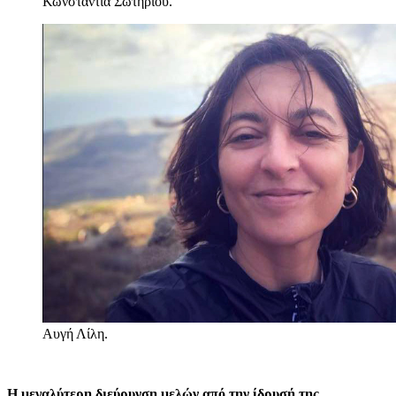
Κωνσταντία Σωτηρίου.
Αυγή Λίλη.
Η μεγαλύτερη διεύρυνση μελών από την ίδρυσή της