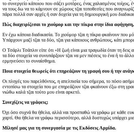
το συνεργείο κάποιου που σάζει μοτόρες, ένας χαλασμένος τοίχος, έν
να τους δω να το κάμνουν σε χώρους τζαι τοποθεσίες που αναγνωρίζ
πάρα πολλά σαν αρχές ή σαν δοχεία για τη δημιουργική μου διαδικα
Πώς διαχειρίζεσαι το χιούμορ και την πίκρα στην ίδια αφήγηση, 
Εν έχω κάποια διαδικασία. Το χιούμορ τζαι η πίκρα φκαίνουν που μό
Υπάρχουν μαζί τζαι τα δύο, τζαι για κάποιους ανθρώπους, κάτι μπορε
Ο Τσάρλι Τσάπλιν είπε ότι «Η ζωή είναι μια τραγωδία όταν τη δεις 
τα δύο στοιχεία να συνυπάρξουν τζαι να μεν πιέσεις το ένα ή το άλ
ερμηνεύσει το συναίσθημα.
Ποια στοιχεία θεωρείς ότι επηρεάζουν τη γραφή σου ή την ανάγκ
Οι πληγές του παρελθόντος, η απελπισία του σήμερα, το πόσο ασήμα
εντοπίσω τα στοιχεία που με επηρεάζουν τζαι φκαίνουν έξω στη γρα
νιώθω καλά τζαι τούτο μου είναι αρκετό.
Συνεχίζεις να γράφεις;
Όχι όσο συχνά θα ήθελα, αλλά ναι προσπαθώ να γράφω με κάθε ευκαι
χαρτί. Θα ήθελα να γράφω περισσότερο, αλλά δυστυχώς υπάρχει μια κ
Μίλησέ μας για τη συνεργασία με τις Εκδόσεις Αρμίδα.