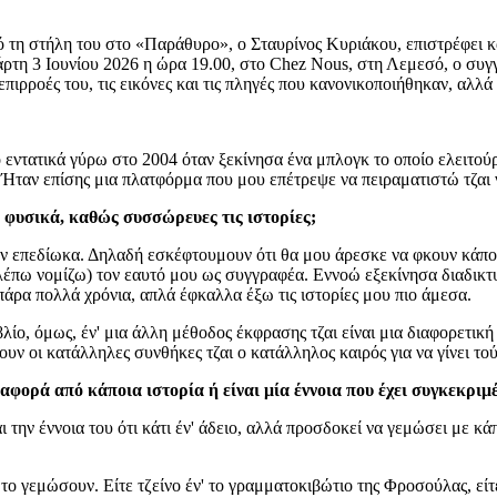
ό τη στήλη του στο «Παράθυρο», ο Σταυρίνος Κυριάκου, επιστρέφει κ
άρτη 3 Ιουνίου 2026 η ώρα 19.00, στο Chez Nous, στη Λεμεσό, ο συγ
 επιρροές του, τις εικόνες και τις πληγές που κανονικοποιήθηκαν, αλ
εντατικά γύρω στο 2004 όταν ξεκίνησα ένα μπλογκ το οποίο ελειτούργ
 Ήταν επίσης μια πλατφόρμα που μου επέτρεψε να πειραματιστώ τζαι
 φυσικά, καθώς συσσώρευες τις ιστορίες;
δεν επεδίωκα. Δηλαδή εσκέφτουμουν ότι θα μου άρεσκε να φκουν κάπο
ι βλέπω νομίζω) τον εαυτό μου ως συγγραφέα. Εννοώ εξεκίνησα διαδικ
 πάρα πολλά χρόνια, απλά έφκαλλα έξω τις ιστορίες μου πιο άμεσα.
λίο, όμως, έν' μια άλλη μέθοδος έκφρασης τζαι είναι μια διαφορετική
ν οι κατάλληλες συνθήκες τζαι ο κατάλληλος καιρός για να γίνει τού
αφορά από κάποια ιστορία ή είναι μία έννοια που έχει συγκεκριμ
 την έννοια του ότι κάτι έν' άδειο, αλλά προσδοκεί να γεμώσει με κάπ
το γεμώσουν. Είτε τζείνο έν' το γραμματοκιβώτιο της Φροσούλας, είτε