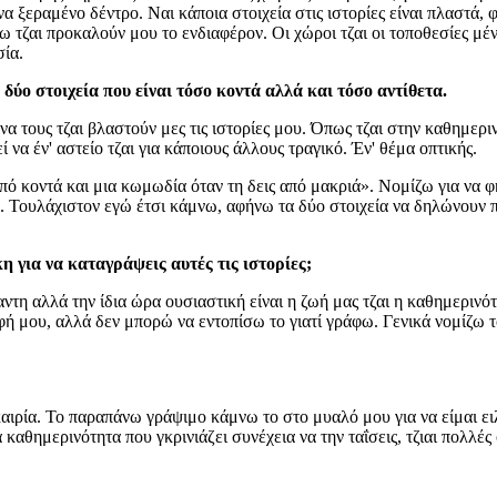
α ξεραμένο δέντρο. Ναι κάποια στοιχεία στις ιστορίες είναι πλαστά, 
ω τζαι προκαλούν μου το ενδιαφέρον. Οι χώροι τζαι οι τοποθεσίες μ
σία.
δύο στοιχεία που είναι τόσο κοντά αλλά και τόσο αντίθετα.
να τους τζαι βλαστούν μες τις ιστορίες μου. Όπως τζαι στην καθημερι
ί να έν' αστείο τζαι για κάποιους άλλους τραγικό. Έν' θέμα οπτικής.
από κοντά και μια κωμωδία όταν τη δεις από μακριά». Νομίζω για να φκ
λο. Τουλάχιστον εγώ έτσι κάμνω, αφήνω τα δύο στοιχεία να δηλώνουν 
η για να καταγράψεις αυτές τις ιστορίες;
ντη αλλά την ίδια ώρα ουσιαστική είναι η ζωή μας τζαι η καθημερινό
φή μου, αλλά δεν μπορώ να εντοπίσω το γιατί γράφω. Γενικά νομίζω τ
ρία. Το παραπάνω γράψιμο κάμνω το στο μυαλό μου για να είμαι ειλι
αθημερινότητα που γκρινιάζει συνέχεια να την ταΐσεις, τζιαι πολλές