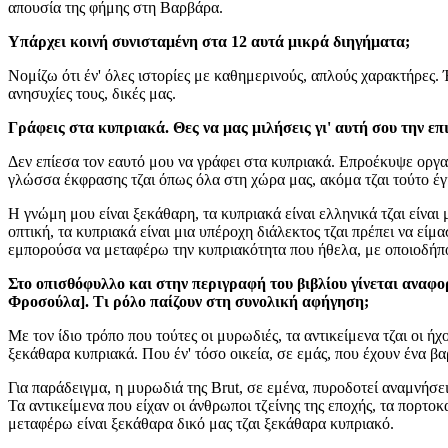
απουσία της φήμης στη Βαρβάρα.
Υπάρχει κοινή συνισταμένη στα 12 αυτά μικρά διηγήματα;
Νομίζω ότι έν' όλες ιστορίες με καθημερινούς, απλούς χαρακτήρες. Έ
ανησυχίες τους, δικές μας.
Γράφεις στα κυπριακά. Θες να μας μιλήσεις γι' αυτή σου την επ
Δεν επίεσα τον εαυτό μου να γράφει στα κυπριακά. Επροέκυψε οργαν
γλώσσα έκφρασης τζαι όπως όλα στη χώρα μας, ακόμα τζαι τούτο έγ
Η γνώμη μου είναι ξεκάθαρη, τα κυπριακά είναι ελληνικά τζαι είναι
οπτική, τα κυπριακά είναι μια υπέροχη διάλεκτος τζαι πρέπει να ε
εμπορούσα να μεταφέρω την κυπριακότητα που ήθελα, με οποιοδήπο
Στο οπισθόφυλλο και στην περιγραφή του βιβλίου γίνεται αναφορ
Φροσούλα]. Τι ρόλο παίζουν στη συνολική αφήγηση;
Με τον ίδιο τρόπο που τούτες οι μυρωδιές, τα αντικείμενα τζαι οι ή
ξεκάθαρα κυπριακά. Που έν' τόσο οικεία, σε εμάς, που έχουν ένα β
Για παράδειγμα, η μυρωδιά της Brut, σε εμένα, πυροδοτεί αναμνήσει
Τα αντικείμενα που είχαν οι άνθρωποι τζείνης της εποχής, τα πορτο
μεταφέρω είναι ξεκάθαρα δικό μας τζαι ξεκάθαρα κυπριακό.