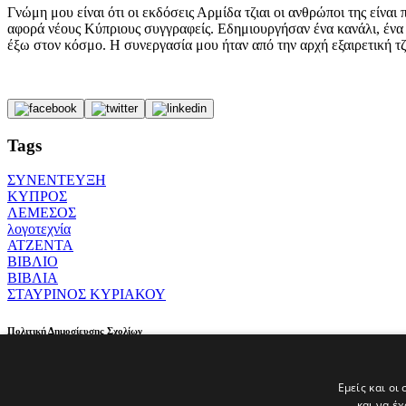
Γνώμη μου είναι ότι οι εκδόσεις Αρμίδα τζιαι οι ανθρώποι της είνα
αφορά νέους Κύπριους συγγραφείς. Εδημιουργήσαν ένα κανάλι, ένα 
έξω στον κόσμο. Η συνεργασία μου ήταν από την αρχή εξαιρετική τ
Tags
ΣΥΝΕΝΤΕΥΞΗ
ΚΥΠΡΟΣ
ΛΕΜΕΣΟΣ
λογοτεχνία
ΑΤΖΕΝΤΑ
ΒΙΒΛΙΟ
ΒΙΒΛΙΑ
ΣΤΑΥΡΙΝΟΣ ΚΥΡΙΑΚΟΥ
Πολιτική Δημοσίευσης Σχολίων
Οι ιδιοκτήτες της ιστοσελίδας parathyro.politis.com.cy διατηρούν
υποκινούν το μίσος/τον ρατσισμό ή που παραβιάζουν οποιαδήποτε ά
Εμείς και οι
σχολίου, το οποίο αφαιρείται, θεωρεί ότι έχει στοιχεία που αποδει
και να έ