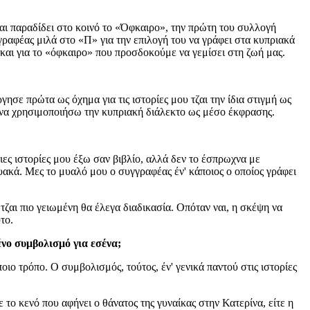
αι παραδίδει στο κοινό το «Όφκαιρο», την πρώτη του συλλογή
γραφέας μιλά στο «Π» για την επιλογή του να γράφει στα κυπριακά
λά και για το «όφκαιρο» που προσδοκούμε να γεμίσει στη ζωή μας.
ησε πρώτα ως όχημα για τις ιστορίες μου τζαι την ίδια στιγμή ως
 να χρησιμοποιήσω την κυπριακή διάλεκτο ως μέσο έκφρασης.
ιες ιστορίες μου έξω σαν βιβλίο, αλλά δεν το έσπρωχνα με
τυακά. Μες το μυαλό μου ο συγγραφέας έν' κάποιος ο οποίος γράφει
 τζαι πιο γειωμένη θα έλεγα διαδικασία. Οπόταν ναι, η σκέψη να
το.
ένο συμβολισμό για εσένα;
οιο τρόπο. Ο συμβολισμός, τούτος, έν' γενικά παντού στις ιστορίες
 το κενό που αφήνει ο θάνατος της γυναίκας στην Κατερίνα, είτε η