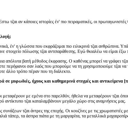
στω τζαι αν κάποιες ιστορίες έν' πιο πειραματικές, οι πρωταγωνιστές 
ιλογή;
ικά, έν' η γλώσσα που εκφράζομαι πιο ειλικρινά τζαι ανθρώπινα. Υπά
ινε στοιχείο πόλωσης τζαι αντιπαράθεσης. Εγώ θκιαλέω να είμαι έξω
 μια απόλυτα βατή μέθοδος έκφρασης. Ο καθένας μπορεί να γράφει τζα
ίμαστε περήφανοι σαν λαός που μπορούμε να τη χρησιμοποιούμε τζαι ν
τε άλλο τρόπο πέραν που τη διάλεκτο.
ά σε μυρωδιές, ήχους και καθημερινά στιγμές και αντικείμενα [π
χοι μεταφέρουν με εμένα στο παρελθόν, ήθελα να μεταφέρουν τζαι όποι
αρύ αντίκτυπο τζαι καταλαμβάνουν μεγάλο χώρο στις αναμνήσεις μας.
ς συνάξεων τζαι άντρες της εποχής. Οι κουζίνες με τις χρωματιστές μ
καλιά τάπερ, τα άσπρα πιάτα με τη μαργαρίτα, τα μεταλλικά μαχαιροπίρ