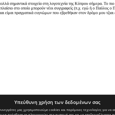
ι πολλά σημαντικά στοιχεία στη λογοτεχνία της Κύπρου σήμερα. Το πιο 
πλαίσιο στο οποίο μπορούν νέοι συγγραφείς (π.χ. εγώ ή ο Παύλος ο Π
ζιαι είμαι πραγματικά ευγνώμων που εβρεθήκαν στον δρόμο μου τζια
Υπεύθυνη χρήση των δεδομένων σας
 το δικαίωμα να αφαιρούν σχόλια αναγνωστών, δυσφημιστικού και/ή υβρ
λλη νομοθεσία. Οι συντάκτες των σχολίων αυτών ευθύνονται προσωπι
 συνεργάτες μας χρησιμοποιούμε cookies και παρόμοιες τεχνολογίες για να
κνύουν το αληθές του περιεχομένου του, μπορεί να τα αποστείλει στην
χουμε πρόσβαση σε πληροφορίες στη συσκευή σας και να επεξεργαζόμαστε 