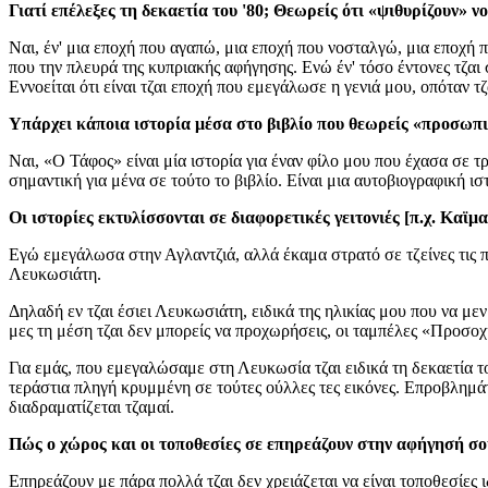
Γιατί επέλεξες τη δεκαετία του '80; Θεωρείς ότι «ψιθυρίζουν» ν
Ναι, έν' μια εποχή που αγαπώ, μια εποχή που νοσταλγώ, μια εποχή που
που την πλευρά της κυπριακής αφήγησης. Ενώ έν' τόσο έντονες τζαι
Εννοείται ότι είναι τζαι εποχή που εμεγάλωσε η γενιά μου, οπόταν τζ
Υπάρχει κάποια ιστορία μέσα στο βιβλίο που θεωρείς «προσωπι
Ναι, «Ο Τάφος» είναι μία ιστορία για έναν φίλο μου που έχασα σε τρ
σημαντική για μένα σε τούτο το βιβλίο. Είναι μια αυτοβιογραφική ισ
Οι ιστορίες εκτυλίσσονται σε διαφορετικές γειτονιές [π.χ. Καϊμ
Εγώ εμεγάλωσα στην Αγλαντζιά, αλλά έκαμα στρατό σε τζείνες τις πε
Λευκωσιάτη.
Δηλαδή εν τζαι έσιει Λευκωσιάτη, ειδικά της ηλικίας μου που να μ
μες τη μέση τζαι δεν μπορείς να προχωρήσεις, οι ταμπέλες «Προσο
Για εμάς, που εμεγαλώσαμε στη Λευκωσία τζαι ειδικά τη δεκαετία του
τεράστια πληγή κρυμμένη σε τούτες ούλλες τες εικόνες. Επροβλημάτ
διαδραματίζεται τζαμαί.
Πώς ο χώρος και οι τοποθεσίες σε επηρεάζουν στην αφήγησή σ
Επηρεάζουν με πάρα πολλά τζαι δεν χρειάζεται να είναι τοποθεσίες 