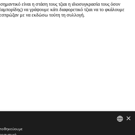
σημαντικό είναι η στάση τους τζιαι η ιδιοσυγκρασία τους όσον
αμπορίδης) να γράψουμε κάτι διαφορετικό τζιαι να το φκάλουμε
ι εσπρώξαν με να εκδώσω τούτη τη συλλογή.
×
ιστικού περιεχομένου, ή/και σχόλια που μπορούν να εκληφθούν ότι
κά για την δημοσίευση τους. Αν κάποιος αναγνώστης/συντάκτης
 αποθηκεύουμε
 διεύθυνση της ιστοσελίδας για να διερευνηθούν. Προτρέπουμε τους
προσωπικά
GREEK