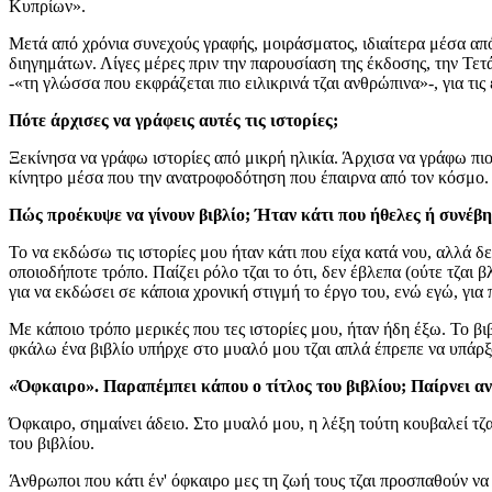
Κυπρίων».
Μετά από χρόνια συνεχούς γραφής, μοιράσματος, ιδιαίτερα μέσα απ
διηγημάτων. Λίγες μέρες πριν την παρουσίαση της έκδοσης, την Τετ
-«τη γλώσσα που εκφράζεται πιο ειλικρινά τζαι ανθρώπινα»-, για τις
Πότε άρχισες να γράφεις αυτές τις ιστορίες;
Ξεκίνησα να γράφω ιστορίες από μικρή ηλικία. Άρχισα να γράφω πιο 
κίνητρο μέσα που την ανατροφοδότηση που έπαιρνα από τον κόσμο.
Πώς προέκυψε να γίνουν βιβλίο; Ήταν κάτι που ήθελες ή συνέβη
Το να εκδώσω τις ιστορίες μου ήταν κάτι που είχα κατά νου, αλλά 
οποιοδήποτε τρόπο. Παίζει ρόλο τζαι το ότι, δεν έβλεπα (ούτε τζα
για να εκδώσει σε κάποια χρονική στιγμή το έργο του, ενώ εγώ, για
Με κάποιο τρόπο μερικές που τες ιστορίες μου, ήταν ήδη έξω. Το βιβ
φκάλω ένα βιβλίο υπήρχε στο μυαλό μου τζαι απλά έπρεπε να υπάρξου
«Όφκαιρο». Παραπέμπει κάπου ο τίτλος του βιβλίου; Παίρνει αν
Όφκαιρο, σημαίνει άδειο. Στο μυαλό μου, η λέξη τούτη κουβαλεί τζαι
του βιβλίου.
Άνθρωποι που κάτι έν' όφκαιρο μες τη ζωή τους τζαι προσπαθούν να 