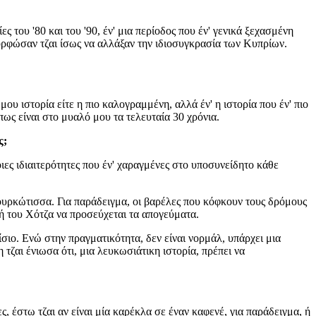
;
ς του '80 και του '90, έν' μια περίοδος που έν' γενικά ξεχασμένη
μορφώσαν τζαι ίσως να αλλάξαν την ιδιοσυγκρασία των Κυπρίων.
ου ιστορία είτε η πιο καλογραμμένη, αλλά έν' η ιστορία που έν' πιο
όπως είναι στο μυαλό μου τα τελευταία 30 χρόνια.
ς;
οιες ιδιαιτερότητες που έν' χαραγμένες στο υποσυνείδητο κάθε
λλουρκώτισσα. Για παράδειγμα, οι βαρέλες που κόφκουν τους δρόμους
νή του Χότζα να προσεύχεται τα απογεύματα.
ίσιο. Ενώ στην πραγματικότητα, δεν είναι νορμάλ, υπάρχει μια
ζαι ένιωσα ότι, μια λευκωσιάτικη ιστορία, πρέπει να
, έστω τζαι αν είναι μία καρέκλα σε έναν καφενέ, για παράδειγμα, ή