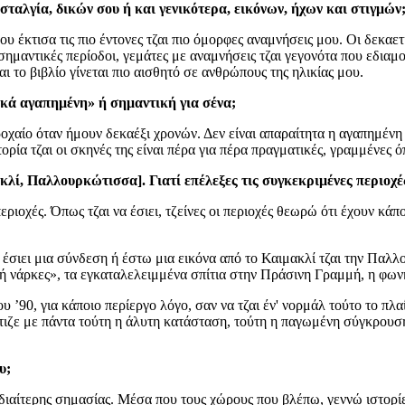
οσταλγία, δικών σου ή και γενικότερα, εικόνων, ήχων και στιγμών
 έκτισα τις πιο έντονες τζαι πιο όμορφες αναμνήσεις μου. Οι δεκαετίε
 σημαντικές περίοδοι, γεμάτες με αναμνήσεις τζαι γεγονότα που εδια
αι το βιβλίο γίνεται πιο αισθητό σε ανθρώπους της ηλικίας μου.
κά αγαπημένη» ή σημαντική για σένα;
οχαίο όταν ήμουν δεκαέξι χρονών. Δεν είναι απαραίτητα η αγαπημένη μ
τορία τζαι οι σκηνές της είναι πέρα για πέρα πραγματικές, γραμμένες 
ακλί, Παλλουρκώτισσα]. Γιατί επέλεξες τις συγκεκριμένες περιοχέ
ριοχές. Όπως τζαι να έσιει, τζείνες οι περιοχές θεωρώ ότι έχουν κάπ
εν έσιει μια σύνδεση ή έστω μια εικόνα από το Καιμακλί τζαι την Πα
χή νάρκες», τα εγκαταλελειμμένα σπίτια στην Πράσινη Γραμμή, η φω
 ’90, για κάποιο περίεργο λόγο, σαν να τζαι έν' νορμάλ τούτο το πλα
ιζε με πάντα τούτη η άλυτη κατάσταση, τούτη η παγωμένη σύγκρουση τ
ου;
ιδιαίτερης σημασίας. Μέσα που τους χώρους που βλέπω, γεννώ ιστορίες