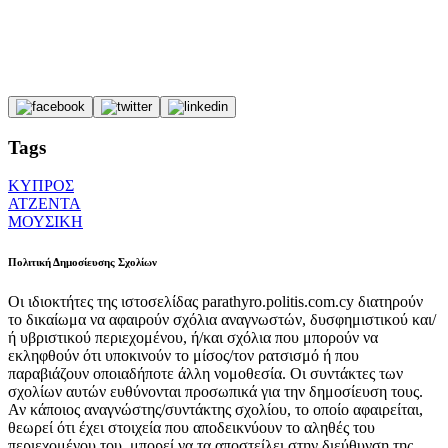
Tags
ΚΥΠΡΟΣ
ΑΤΖΕΝΤΑ
ΜΟΥΣΙΚΗ
Πολιτική Δημοσίευσης Σχολίων
Οι ιδιοκτήτες της ιστοσελίδας parathyro.politis.com.cy διατηρούν
το δικαίωμα να αφαιρούν σχόλια αναγνωστών, δυσφημιστικού και/
ή υβριστικού περιεχομένου, ή/και σχόλια που μπορούν να
εκληφθούν ότι υποκινούν το μίσος/τον ρατσισμό ή που
παραβιάζουν οποιαδήποτε άλλη νομοθεσία. Οι συντάκτες των
σχολίων αυτών ευθύνονται προσωπικά για την δημοσίευση τους.
Αν κάποιος αναγνώστης/συντάκτης σχολίου, το οποίο αφαιρείται,
θεωρεί ότι έχει στοιχεία που αποδεικνύουν το αληθές του
περιεχομένου του, μπορεί να τα αποστείλει στην διεύθυνση της