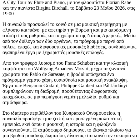
A City Tour by Flute and Piano, με τον φλαουτίστα Florian Rabe
και την πιανίστα Birgitta Birchall, το Σάββατο 23 Μαΐου 2026, στις
19:00.
Η συναυλία προσκαλεί το κοινό σε μια μουσική περιήγηση με
φλάουτο και πιάνο, με αφετηρία την Ευρώπη και μια απρόσμενη
στάση στους ρυθμούς και τα χρώματα της Νότιας Αμερικής. Μέσα
από τον διάλογο των δύο οργάνων, το πρόγραμμα περνά από
πόλεις, εποχές και διαφορετικές μουσικές διαθέσεις, συνδυάζοντας
αγαπημένα έργα με ξεχωριστές μουσικές επιλογές.
Από τον τρυφερό λυρισμό του Franz Schubert και την κλασική
κομψότητα του Wolfgang Amadeus Mozart, μέχρι τα ζωντανά
χρώματα του Pablo de Sarasate, η βραδιά υπόσχεται ένα
πρόγραμμα γεμάτο χάρη, ευαισθησία και μουσική ανακάλυψη.
Έργα των Benjamin Godard, Philippe Gaubert και Pál Járdányi
συμπληρώνουν τη διαδρομή, προσθέτοντας διαφορετικές
αποχρώσεις σε μια περιήγηση γεμάτη μελωδία, ρυθμό και
ατμόσφαιρα.
Στο ιδιαίτερο περιβάλλον του Κυπριακού Οινομουσείου, η
συναυλία προσφέρει μια ζεστή και προσεγμένη πολιτιστική
εμπειρία, εκεί όπου η μουσική, η ιστορία και η φιλοξενία
συναντιούνται. Η ατμόσφαιρα δημιουργεί το ιδανικό πλαίσιο για
μια βραδιά μουσικής δωματίου, δίνοντας στο κοινό την ευκαιρία να