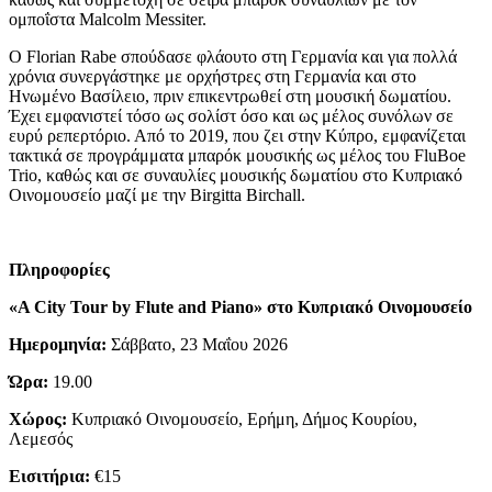
ομποΐστα Malcolm Messiter.
Ο Florian Rabe σπούδασε φλάουτο στη Γερμανία και για πολλά
χρόνια συνεργάστηκε με ορχήστρες στη Γερμανία και στο
Ηνωμένο Βασίλειο, πριν επικεντρωθεί στη μουσική δωματίου.
Έχει εμφανιστεί τόσο ως σολίστ όσο και ως μέλος συνόλων σε
ευρύ ρεπερτόριο. Από το 2019, που ζει στην Κύπρο, εμφανίζεται
τακτικά σε προγράμματα μπαρόκ μουσικής ως μέλος του FluBoe
Trio, καθώς και σε συναυλίες μουσικής δωματίου στο Κυπριακό
Οινομουσείο μαζί με την Birgitta Birchall.
Πληροφορίες
«A City Tour by Flute and Piano» στο Κυπριακό Οινομουσείο
Ημερομηνία:
Σάββατο, 23 Μαΐου 2026
Ώρα:
19.00
Χώρος:
Κυπριακό Οινομουσείο, Ερήμη, Δήμος Κουρίου,
Λεμεσός
Εισιτήρια:
€15