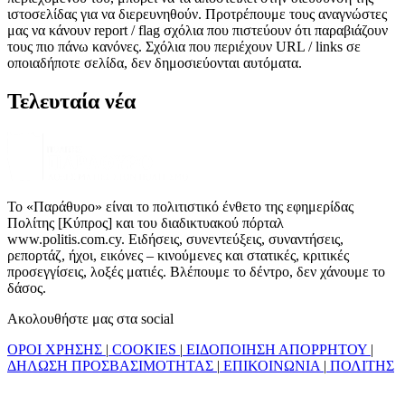
ιστοσελίδας για να διερευνηθούν. Προτρέπουμε τους αναγνώστες
μας να κάνουν report / flag σχόλια που πιστεύουν ότι παραβιάζουν
τους πιο πάνω κανόνες. Σχόλια που περιέχουν URL / links σε
οποιαδήποτε σελίδα, δεν δημοσιεύονται αυτόματα.
Τελευταία νέα
Το «Παράθυρο» είναι το πολιτιστικό ένθετο της εφημερίδας
Πολίτης [Κύπρος] και του διαδικτυακού πόρταλ
www.politis.com.cy. Ειδήσεις, συνεντεύξεις, συναντήσεις,
ρεπορτάζ, ήχοι, εικόνες – κινούμενες και στατικές, κριτικές
προσεγγίσεις, λοξές ματιές. Βλέπουμε το δέντρο, δεν χάνουμε το
δάσος.
Ακολουθήστε μας στα social
ΟΡΟΙ ΧΡΗΣΗΣ
|
COOKIES
|
ΕΙΔΟΠΟΙΗΣΗ ΑΠΟΡΡΗΤΟΥ
|
ΔΗΛΩΣΗ ΠΡΟΣΒΑΣΙΜΟΤΗΤΑΣ
|
ΕΠΙΚΟΙΝΩΝΙΑ
|
ΠΟΛΙΤΗΣ