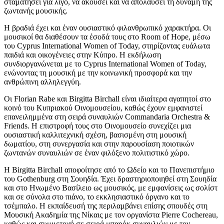
σταματήσει για λίγο, να ακούσει και να απολαύσει τη δύναμη της
ζωντανής μουσικής.
Η βραδιά έχει και έναν ουσιαστικό φιλανθρωπικό χαρακτήρα. Οι
μουσικοί θα διαθέσουν τα έσοδά τους στο Room of Hope, μέσω
του Cyprus International Women of Today, στηρίζοντας ευάλωτα
παιδιά και οικογένειες στην Κύπρο. Η εκδήλωση
συνδιοργανώνεται με το Cyprus International Women of Today,
ενώνοντας τη μουσική με την κοινωνική προσφορά και την
ανθρώπινη αλληλεγγύη.
Οι Florian Rabe και Birgitta Birchall είναι ιδιαίτερα αγαπητοί στο
κοινό του Κυπριακού Οινομουσείου, καθώς έχουν εμφανιστεί
επανειλημμένα στη σειρά συναυλιών Commandaria Orchestra &
Friends. Η επιστροφή τους στο Οινομουσείο συνεχίζει μια
ουσιαστική καλλιτεχνική σχέση, βασισμένη στη μουσική
δωματίου, στη συνεργασία και στην παρουσίαση ποιοτικών
ζωντανών συναυλιών σε έναν φιλόξενο πολιτιστικό χώρο.
Η Birgitta Birchall αποφοίτησε από το Ωδείο και το Πανεπιστήμιο
του Gothenburg στη Σουηδία. Έχει δραστηριοποιηθεί στη Σουηδία
και στο Ηνωμένο Βασίλειο ως μουσικός, με εμφανίσεις ως σολίστ
και σε σύνολα στο πιάνο, το εκκλησιαστικό όργανο και το
τσέμπαλο. Η εκπαίδευσή της περιλαμβάνει επίσης σπουδές στη
Μουσική Ακαδημία της Νίκαις με τον οργανίστα Pierre Cochereau,
καθώς και συμμετοχή σε σειρά μπαρόκ συναυλιών με τον