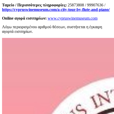
Ταμείο / Περισσότερες πληροφορίες:
25873808 / 99907636 /
https://cypruswinemuseum.com/a-city-tour-by-flute-and-piano/
Online αγορά εισιτηρίων:
www.cypruswinemuseum.com
Λόγω περιορισμένου αριθμού θέσεων, συστήνεται η έγκαιρη
αγορτά εισιτηρίων.