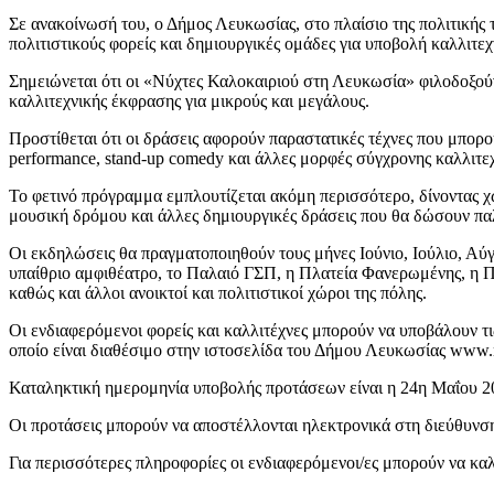
Σε ανακοίνωσή του, ο Δήμος Λευκωσίας, στο πλαίσιο της πολιτικής
πολιτιστικούς φορείς και δημιουργικές ομάδες για υποβολή καλλι
Σημειώνεται ότι οι «Νύχτες Καλοκαιριού στη Λευκωσία» φιλοδοξούν 
καλλιτεχνικής έκφρασης για μικρούς και μεγάλους.
Προστίθεται ότι οι δράσεις αφορούν παραστατικές τέχνες που μπορ
performance, stand-up comedy και άλλες μορφές σύγχρονης καλλιτεχ
Το φετινό πρόγραμμα εμπλουτίζεται ακόμη περισσότερο, δίνοντας χώρ
μουσική δρόμου και άλλες δημιουργικές δράσεις που θα δώσουν πα
Οι εκδηλώσεις θα πραγματοποιηθούν τους μήνες Ιούνιο, Ιούλιο, Αύγ
υπαίθριο αμφιθέατρο, το Παλαιό ΓΣΠ, η Πλατεία Φανερωμένης, η Π
καθώς και άλλοι ανοικτοί και πολιτιστικοί χώροι της πόλης.
Οι ενδιαφερόμενοι φορείς και καλλιτέχνες μπορούν να υποβάλουν τ
οποίο είναι διαθέσιμο στην ιστοσελίδα του Δήμου Λευκωσίας www.n
Καταληκτική ημερομηνία υποβολής προτάσεων είναι η 24η Μαΐου 2
Οι προτάσεις μπορούν να αποστέλλονται ηλεκτρονικά στη διεύθυνσ
Για περισσότερες πληροφορίες οι ενδιαφερόμενοι/ες μπορούν να κ