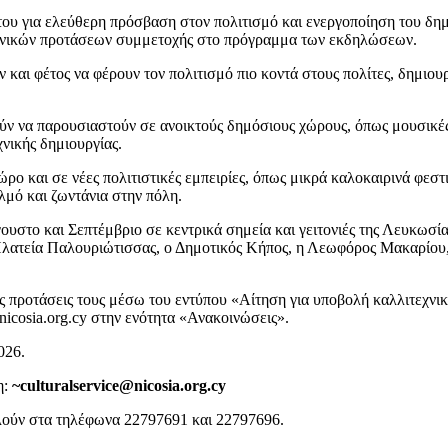
 του για ελεύθερη πρόσβαση στον πολιτισμό και ενεργοποίηση του δη
τεχνικών προτάσεων συμμετοχής στο πρόγραμμα των εκδηλώσεων.
και φέτος να φέρουν τον πολιτισμό πιο κοντά στους πολίτες, δημιου
ούν να παρουσιαστούν σε ανοικτούς δημόσιους χώρους, όπως μουσικέ
νικής δημιουργίας.
ο και σε νέες πολιτιστικές εμπειρίες, όπως μικρά καλοκαιρινά φεστι
λμό και ζωντάνια στην πόλη.
ουστο και Σεπτέμβριο σε κεντρικά σημεία και γειτονιές της Λευκωσία
λατεία Παλουριώτισσας, ο Δημοτικός Κήπος, η Λεωφόρος Μακαρίου, 
ις προτάσεις τους μέσω του εντύπου «Αίτηση για υποβολή καλλιτεχνι
icosia.org.cy στην ενότητα «Ανακοινώσεις».
026.
η:
~culturalservice@nicosia.org.cy
αλούν στα τηλέφωνα 22797691 και 22797696.