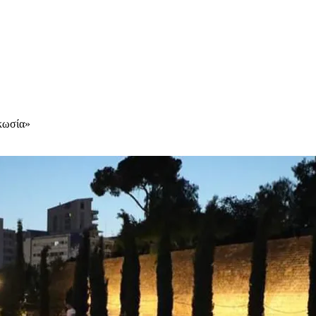
υκωσία»