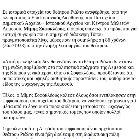
Σε ιστορικά στοιχεία του θεάτρου Ριάλτο αναφέρθηκε, από την
πλευρά του, ο Επιστημονικός Διευθυντής του Παττιχείου
Δημοτικού Αρχείου - Ιστορικού Αρχείου και Κέντρου Μελετών
Λεμεσού,
Μίμης Σοφοκλέους
, ο οποίος υπέδειξε ότι πρόκειται για
ευτυχή συγκυρία που η σημερινή διάσκεψη Τύπου
πραγματοποιείται λίγες μέρες πριν τη συμπλήρωση 86 χρόνων
(26/2/1933) από την έναρξη λειτουργίας του θεάτρου.
«Αυτή η εκδήλωση δεν θα γινόταν αν το θέατρο Ριάλτο δεν έκανε
τη μεγάλη παρέμβαση στα πολιτιστικά πράγματα της Λεμεσού και
της Κύπρου γενικότερα», είπε ο κ.Σοφοκλέους, προσθέτοντας ότι,
οι ποιοτικές και υψηλής αισθητικής παραστάσεις του, καθόρισαν το
είδος της ψυχαγωγίας της Λεμεσού.
Τέλος, ο Μίμης Σοφοκλέους κάλεσε όλους όσοι ενεπλάκησαν στην
ψηφιοποίηση του αρχείου του θεάτρου, να νιώθουν περήφανοι γιατί
μέσα από το έργο αυτό παρουσιάζεται η ιστορία της ψυχαγωγίας
του τόπου μας, «ένας σημαντικός τομέας τον οποίον πολλοί
υποτιμούν».
Σημειώνεται ότι η Α' φάση του ψηφιοποιημένου αρχείου του
θεάτρου Ριάλτο είναι ήδη διαθέσιμη στη διαδικτυακή πύλη