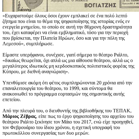
«Ευχαριστούμε όλους όσοι έχουν εμπλακεί σε ένα πολύ λεπτό
ζήτημα που είναι το θέμα της ψηφιοποίησης της ιστορίας ενός εν
ενεργεία μνημείου, το οποίο σε αυτή την 86χρονη δραστηριότητα
του, έχει καταφέρει να είναι εμβληματικό, τόσο για την περιοχή
που βρίσκεται, την Πλατεία Ηρώων, όσο και για την πόλη της
Λεμεσού», συμπλήρωσε.
Είμαστε υπερήφανοι, συνέχισε, γιατί σήμερα το θέατρο Ριάλτο,
«δικαίως θεωρείται, όχι απλά ως μια αίθουσα θεάτρου, αλλά ως ο
μεγαλύτερος ιδιωτικός μη κερδοσκοπικός πολιτιστικός φορέας της
Κύπρου, με διεθνή αναγνώριση».
Υπενθύμισε ακόμη ότι φέτος συμπληρώνονται 20 χρόνια από την
επαναλειτουργία του θεάτρου, το 1999, και σύντομα θα
ανακοινωθεί το πρόγραμμα εορτασμών της σημαντικής αυτής
επετείου.
Από την πλευρά του, ο διευθυντής της βιβλιοθήκης του ΤΕΠΑΚ,
Μάριος Ζέβρας
, είπε πως το έργο ψηφιοποίησης του αρχείου του
θεάτρου Ριάλτο ξεκίνησε τον Μάιο του 2017, ενώ είχε προηγηθεί,
τον Φεβρουάριο του ίδιου χρόνου, η σχετική υπογραφή του
πρωτοκόλλου συνεργασίας των δυο μερών.