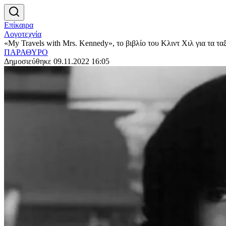
Επίκαιρα
Λογοτεχνία
«My Travels with Mrs. Kennedy», το βιβλίο του Κλιντ Χιλ για τα ταξ
ΠΑΡΑΘΥΡΟ
Δημοσιεύθηκε 09.11.2022 16:05