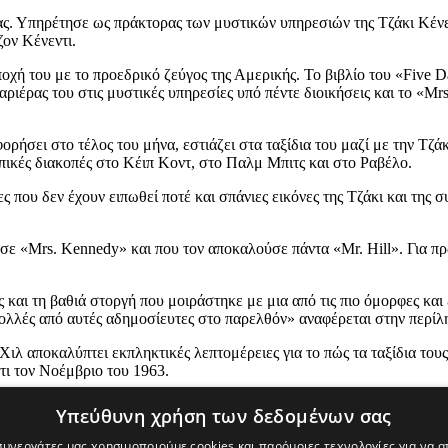
ίας. Υπηρέτησε ως πράκτορας των μυστικών υπηρεσιών της Τζάκι Κένε
ον Κένεντι.
ποχή του με το προεδρικό ζεύγος της Αμερικής. Το βιβλίο του «Five 
καριέρας του στις μυστικές υπηρεσίες υπό πέντε διοικήσεις και το «M
ρήσει στο τέλος του μήνα, εστιάζει στα ταξίδια του μαζί με την Τζάκ
ικές διακοπές στο Κέιπ Κοντ, στο Παλμ Μπιτς και στο Ραβέλο.
ες που δεν έχουν ειπωθεί ποτέ και σπάνιες εικόνες της Τζάκι και της 
ύσε «Mrs. Kennedy» και που τον αποκαλούσε πάντα «Mr. Hill». Για π
ειες και τη βαθιά στοργή που μοιράστηκε με μια από τις πιο όμορφες 
ολλές από αυτές αδημοσίευτες στο παρελθόν» αναφέρεται στην περίλη
 ο Χιλ αποκαλύπτει εκπληκτικές λεπτομέρειες για το πώς τα ταξίδια 
ι τον Νοέμβριο του 1963.
24 Νοεμβρίου από τον Simon & Schuster Audio.
Υπεύθυνη χρήση των δεδομένων σας
 συνεργάτες μας χρησιμοποιούμε cookies και παρόμοιες τεχνολογίες για να