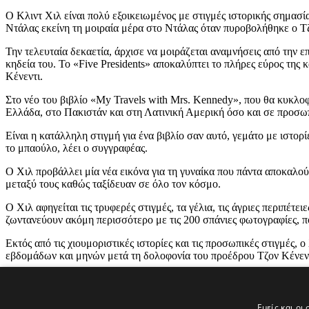
Ο Κλιντ Χιλ είναι πολύ εξοικειωμένος με στιγμές ιστορικής σημασ
Ντάλας εκείνη τη μοιραία μέρα στο Ντάλας όταν πυροβολήθηκε ο Τζ
Την τελευταία δεκαετία, άρχισε να μοιράζεται αναμνήσεις από την ε
κηδεία του. Το «Five Presidents» αποκαλύπτει το πλήρες εύρος της 
Κένεντι.
Στο νέο του βιβλίο «My Travels with Mrs. Kennedy», που θα κυκλοφο
Ελλάδα, στο Πακιστάν και στη Λατινική Αμερική όσο και σε προσωπ
Είναι η κατάλληλη στιγμή για ένα βιβλίο σαν αυτό, γεμάτο με ιστορί
το μπαούλο, λέει ο συγγραφέας.
Ο Χιλ προβάλλει μία νέα εικόνα για τη γυναίκα που πάντα αποκαλο
μεταξύ τους καθώς ταξίδευαν σε όλο τον κόσμο.
Ο Χιλ αφηγείται τις τρυφερές στιγμές, τα γέλια, τις άγριες περιπέτ
ζωντανεύουν ακόμη περισσότερο με τις 200 σπάνιες φωτογραφίες, π
Εκτός από τις χιουμοριστικές ιστορίες και τις προσωπικές στιγμές,
εβδομάδων και μηνών μετά τη δολοφονία του προέδρου Τζον Κένεντ
Το βιβλίο «My Travels with Mrs. Kennedy» θα κυκλοφορήσει στις 
ΠΗΓΗ:(KΥΠΕ- ΑΠΕ-ΜΠΕ/ΚΧΡ/ΓΒΑ)
Εμείς και οι