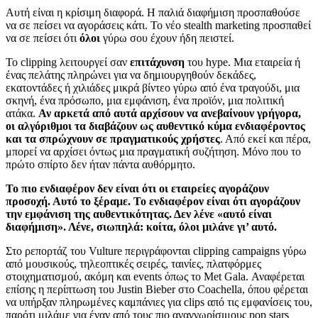
Αυτή είναι η κρίσιμη διαφορά. Η παλιά διαφήμιση προσπαθούσε
να σε πείσει να αγοράσεις κάτι. Το νέο stealth marketing προσπαθεί
να σε πείσει ότι
όλοι
γύρω σου έχουν ήδη πειστεί.
Το clipping λειτουργεί σαν
επιτάχυνση
του hype. Μια εταιρεία ή
ένας πελάτης πληρώνει για να δημιουργηθούν δεκάδες,
εκατοντάδες ή χιλιάδες μικρά βίντεο γύρω από ένα τραγούδι, μια
σκηνή, ένα πρόσωπο, μια εμφάνιση, ένα προϊόν, μια πολιτική
ατάκα.
Αν αρκετά από αυτά αρχίσουν να ανεβαίνουν γρήγορα,
οι αλγόριθμοι τα διαβάζουν ως αυθεντικό κύμα ενδιαφέροντος
και τα σπρώχνουν σε πραγματικούς χρήστες
. Από εκεί και πέρα,
μπορεί να αρχίσει όντως μια πραγματική συζήτηση. Μόνο που το
πρώτο σπίρτο δεν ήταν πάντα αυθόρμητο.
Το πιο ενδιαφέρον δεν είναι ότι οι εταιρείες αγοράζουν
προσοχή. Αυτό το ξέραμε. Το ενδιαφέρον είναι ότι αγοράζουν
την εμφάνιση της αυθεντικότητας. Δεν λένε «αυτό είναι
διαφήμιση». Λένε, σιωπηλά: κοίτα, όλοι μιλάνε γι’ αυτό.
Στο ρεπορτάζ του Vulture περιγράφονται clipping campaigns γύρω
από μουσικούς, τηλεοπτικές σειρές, ταινίες, πλατφόρμες
στοιχηματισμού, ακόμη και events όπως το Met Gala. Αναφέρεται
επίσης η περίπτωση του Justin Bieber στο Coachella, όπου φέρεται
να υπήρξαν πληρωμένες καμπάνιες για clips από τις εμφανίσεις του,
παρότι μιλάμε για έναν από τους πιο αναγνωρίσιμους pop stars