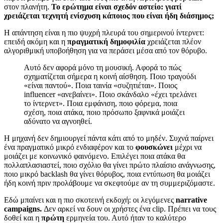
στον πλανήτη.
Το ερώτημα είναι σχεδόν αστείο: γιατί
χρειάζεται τεχνητή ενίσχυση κάποιος που είναι ήδη διάσημος;
Η απάντηση είναι η πιο ψυχρή πλευρά του σημερινού ίντερνετ:
επειδή ακόμη και η
πραγματική δημοφιλία
χρειάζεται πλέον
αλγοριθμική υποβοήθηση για να περάσει μέσα από τον θόρυβο.
Αυτό δεν αφορά μόνο τη μουσική. Αφορά το πώς
σχηματίζεται σήμερα η κοινή αίσθηση. Ποιο τραγούδι
«είναι παντού». Ποια ταινία «συζητιέται». Ποιος
influencer «ανεβαίνει». Ποιο σκάνδαλο «έχει τρελάνει
το ίντερνετ». Ποια εμφάνιση, ποιο φόρεμα, ποια
σχέση, ποια ατάκα, ποιο πρόσωπο ξαφνικά μοιάζει
αδύνατο να αγνοηθεί.
Η μηχανή δεν δημιουργεί πάντα κάτι από το μηδέν. Συχνά παίρνει
ένα πραγματικό μικρό ενδιαφέρον και το
φουσκώνει
μέχρι να
μοιάζει με κοινωνικό φαινόμενο. Επιλέγει ποια ατάκα θα
πολλαπλασιαστεί, ποιο σχόλιο θα γίνει πρώτο πλαίσιο ανάγνωσης,
ποιο μικρό backlash θα γίνει θόρυβος, ποια εντύπωση θα μοιάζει
ήδη κοινή πριν προλάβουμε να σκεφτούμε αν τη συμμεριζόμαστε.
Εδώ μπαίνει και η πιο σκοτεινή εκδοχή: οι λεγόμενες
narrative
campaigns.
Δεν αρκεί να δουν οι χρήστες ένα clip. Πρέπει να τους
δοθεί και η
πρώτη
ερμηνεία του. Αυτό ήταν το καλύτερο