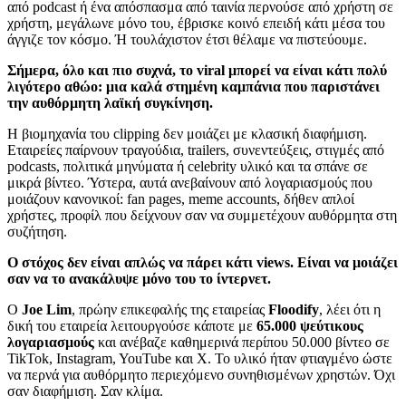
από podcast ή ένα απόσπασμα από ταινία περνούσε από χρήστη σε
χρήστη, μεγάλωνε μόνο του, έβρισκε κοινό επειδή κάτι μέσα του
άγγιζε τον κόσμο. Ή τουλάχιστον έτσι θέλαμε να πιστεύουμε.
Σήμερα, όλο και πιο συχνά, το viral μπορεί να είναι κάτι πολύ
λιγότερο αθώο: μια καλά στημένη καμπάνια που παριστάνει
την αυθόρμητη λαϊκή συγκίνηση.
Η βιομηχανία του clipping δεν μοιάζει με κλασική διαφήμιση.
Εταιρείες παίρνουν τραγούδια, trailers, συνεντεύξεις, στιγμές από
podcasts, πολιτικά μηνύματα ή celebrity υλικό και τα σπάνε σε
μικρά βίντεο. Ύστερα, αυτά ανεβαίνουν από λογαριασμούς που
μοιάζουν κανονικοί: fan pages, meme accounts, δήθεν απλοί
χρήστες, προφίλ που δείχνουν σαν να συμμετέχουν αυθόρμητα στη
συζήτηση.
Ο στόχος δεν είναι απλώς να πάρει κάτι views. Είναι να μοιάζει
σαν να το ανακάλυψε μόνο του το ίντερνετ.
Ο
Joe Lim
, πρώην επικεφαλής της εταιρείας
Floodify
, λέει ότι η
δική του εταιρεία λειτουργούσε κάποτε με
65.000 ψεύτικους
λογαριασμούς
και ανέβαζε καθημερινά περίπου 50.000 βίντεο σε
TikTok, Instagram, YouTube και X. Το υλικό ήταν φτιαγμένο ώστε
να περνά για αυθόρμητο περιεχόμενο συνηθισμένων χρηστών. Όχι
σαν διαφήμιση. Σαν κλίμα.