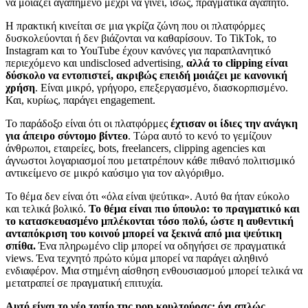
να μοιάζει αγαπημένο μέχρι να γίνει, ίσως, πραγματικά αγαπητό.
Η πρακτική κινείται σε μια γκρίζα ζώνη που οι πλατφόρμες
δυσκολεύονται ή δεν βιάζονται να καθαρίσουν. Το TikTok, το
Instagram και το YouTube έχουν κανόνες για παραπλανητικό
περιεχόμενο και undisclosed advertising,
αλλά το clipping είναι
δύσκολο να εντοπιστεί, ακριβώς επειδή μοιάζει με κανονική
χρήση
. Είναι μικρό, γρήγορο, επεξεργασμένο, διασκορπισμένο.
Και, κυρίως, παράγει engagement.
Το παράδοξο είναι ότι οι πλατφόρμες
έχτισαν οι ίδιες την ανάγκη
για άπειρο σύντομο βίντεο
. Τώρα αυτό το κενό το γεμίζουν
άνθρωποι, εταιρείες, bots, freelancers, clipping agencies και
άγνωστοι λογαριασμοί που μετατρέπουν κάθε πιθανό πολιτισμικό
αντικείμενο σε μικρό καύσιμο για τον αλγόριθμο.
Το θέμα δεν είναι ότι «όλα είναι ψεύτικα». Αυτό θα ήταν εύκολο
και τελικά βολικό.
Το θέμα είναι πιο ύπουλο: το πραγματικό και
το κατασκευασμένο μπλέκονται τόσο πολύ, ώστε η αυθεντική
ανταπόκριση του κοινού μπορεί να ξεκινά από μια ψεύτικη
σπίθα.
Ένα πληρωμένο clip μπορεί να οδηγήσει σε πραγματικά
views. Ένα τεχνητό πρώτο κύμα μπορεί να παράγει αληθινό
ενδιαφέρον. Μια στημένη αίσθηση ενθουσιασμού μπορεί τελικά να
μετατραπεί σε πραγματική επιτυχία.
Αυτό είναι το νέο τοπίο της pop κουλτούρας: όχι απλώς