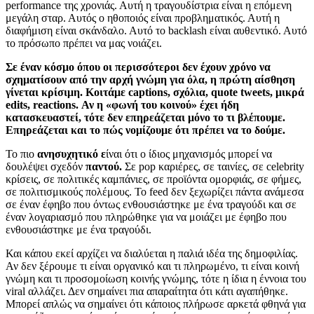
performance της χρονιάς. Αυτή η τραγουδίστρια είναι η επόμενη
μεγάλη σταρ. Αυτός ο ηθοποιός είναι προβληματικός. Αυτή η
διαφήμιση είναι σκάνδαλο. Αυτό το backlash είναι αυθεντικό. Αυτό
το πρόσωπο πρέπει να μας νοιάζει.
Σε έναν κόσμο όπου οι περισσότεροι δεν έχουν χρόνο να
σχηματίσουν από την αρχή γνώμη για όλα, η πρώτη αίσθηση
γίνεται κρίσιμη. Κοιτάμε captions, σχόλια, quote tweets, μικρά
edits, reactions. Αν η «φωνή του κοινού» έχει ήδη
κατασκευαστεί, τότε δεν επηρεάζεται μόνο το τι βλέπουμε.
Επηρεάζεται και το πώς νομίζουμε ότι πρέπει να το δούμε.
Το πιο
ανησυχητικό ε
ίναι ότι ο ίδιος μηχανισμός μπορεί να
δουλέψει σχεδόν
παντού.
Σε pop καριέρες, σε ταινίες, σε celebrity
κρίσεις, σε πολιτικές καμπάνιες, σε προϊόντα ομορφιάς, σε φήμες,
σε πολιτισμικούς πολέμους. Το feed δεν ξεχωρίζει πάντα ανάμεσα
σε έναν έφηβο που όντως ενθουσιάστηκε με ένα τραγούδι και σε
έναν λογαριασμό που πληρώθηκε για να μοιάζει με έφηβο που
ενθουσιάστηκε με ένα τραγούδι.
Και κάπου εκεί αρχίζει να διαλύεται η παλιά ιδέα της δημοφιλίας.
Αν δεν ξέρουμε τι είναι οργανικό και τι πληρωμένο, τι είναι κοινή
γνώμη και τι προσομοίωση κοινής γνώμης, τότε η ίδια η έννοια του
viral αλλάζει. Δεν σημαίνει πια απαραίτητα ότι κάτι αγαπήθηκε.
Μπορεί απλώς να σημαίνει ότι κάποιος πλήρωσε αρκετά φθηνά για