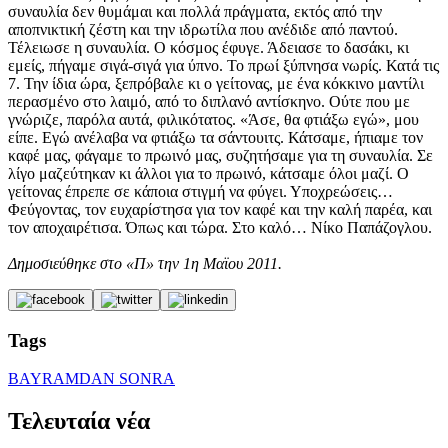
συναυλία δεν θυμάμαι και πολλά πράγματα, εκτός από την
αποπνικτική ζέστη και την ιδρωτίλα που ανέδιδε από παντού.
Τέλειωσε η συναυλία. Ο κόσμος έφυγε. Άδειασε το δασάκι, κι
εμείς, πήγαμε σιγά-σιγά για ύπνο. Το πρωί ξύπνησα νωρίς. Κατά τις
7. Την ίδια ώρα, ξεπρόβαλε κι ο γείτονας, με ένα κόκκινο μαντίλι
περασμένο στο λαιμό, από το διπλανό αντίσκηνο. Ούτε που με
γνώριζε, παρόλα αυτά, φιλικότατος. «Άσε, θα φτιάξω εγώ», μου
είπε. Εγώ ανέλαβα να φτιάξω τα σάντουιτς. Κάτσαμε, ήπιαμε τον
καφέ μας, φάγαμε το πρωινό μας, συζητήσαμε για τη συναυλία. Σε
λίγο μαζεύτηκαν κι άλλοι για το πρωινό, κάτσαμε όλοι μαζί. Ο
γείτονας έπρεπε σε κάποια στιγμή να φύγει. Υποχρεώσεις…
Φεύγοντας, τον ευχαρίστησα για τον καφέ και την καλή παρέα, και
τον αποχαιρέτισα. Όπως και τώρα. Στο καλό… Νίκο Παπάζογλου.
Δημοσιεύθηκε στο «Π» την 1η Μαϊου 2011.
Tags
BAYRAMDAN SONRA
Τελευταία νέα