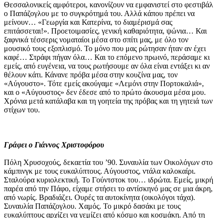
Θεσσαλονικείς αμφότεροι, κανονίζουν να εμφανιστεί στο φεστιβάλ
ο Παπάζογλου με το συγκρότημά του. Αλλά κάπου πρέπει να
μείνουν… «Γεωργία και Κατερίνα, το διαμέρισμά σας
επιτάσσεται!». Προετοιμασίες, γενική καθαριότητα, ψώνια… Και
ξαφνικά τέσσερις νοματαίοι μέσα στο σπίτι μας, με όλο τον
μουσικό τους εξοπλισμό. Το μόνο που μας ρώτησαν ήταν αν έχει
καφέ… Στράφι πήγαν όλα… Και το επόμενο πρωινό, περάσαμε κι
εμείς, από ευγένεια, να τους ρωτήσουμε αν όλα είναι εντάξει κι αν
θέλουν κάτι. Κάνανε πρόβα μέσα στην κουζίνα μας, τον
«Αύγουστο». Τότε εμείς ακούγαμε «Λεμόνι στην Πορτοκαλιά»,
και ο «Αύγουστος» δεν έδεσε από το πρώτο άκουσμα μέσα μου.
Χρόνια μετά κατάλαβα και τη γοητεία της πρόβας και τη γητειά των
στίχων του.
Γράφει ο Γιάννος Χριστοφόρου
Πόλη Χρυσοχούς, δεκαετία του ’90. Συναυλία των Οικολόγων στο
κάμπινγκ με τους ευκαλύπτους. Αύγουστος, ντάλα καλοκαίρι.
Σταλούρα κυριολεκτική. Το Γούντστοκ του… ιδρώτα. Εμείς, μικρή
παρέα από την Πάφο, είχαμε στήσει το αντίσκηνό μας σε μια άκρη,
από νωρίς. Βραδιάζει. Ουρές τα αυτοκίνητα (οικολόγοι τάχα).
Συναυλία Παπάζογλου. Χαμός. Το μικρό δασάκι με τους
ευκαλύπτους αρχίζει να γεμίζει από κόσμο και κοσμάκη. Από τη