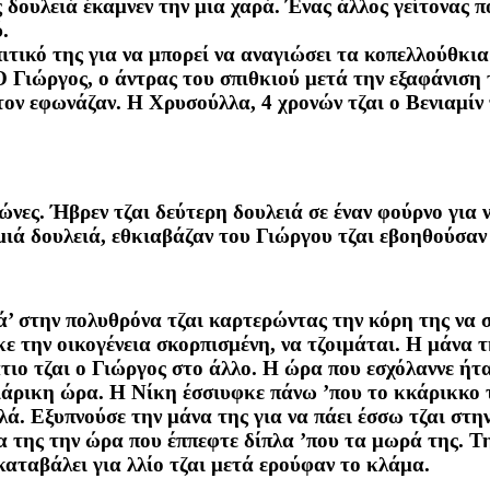
δουλειά έκαμνεν την μια χαρά. Ένας άλλος γείτονας πο
.
τικό της για να μπορεί να αναγιώσει τα κοπελλούθκια 
 Ο Γιώργος, ο άντρας του σπιθκιού μετά την εξαφάνιση
ον εφωνάζαν. Η Χρυσούλλα, 4 χρονών τζαι ο Βενιαμίν τ
ώνες. Ήβρεν τζαι δεύτερη δουλειά σε έναν φούρνο για ν
ιά δουλειά, εθκιαβάζαν του Γιώργου τζαι εβοηθούσαν 
πά’ στην πολυθρόνα τζαι καρτερώντας την κόρη της να 
κε την οικογένεια σκορπισμένη, να τζοιμάται. Η μάνα 
τιο τζαι ο Γιώργος στο άλλο. Η ώρα που εσχόλαννε ήτ
σιάρικη ώρα. Η Νίκη έσσιυφκε πάνω ’που το κκάρικκο τ
αλά. Εξυπνούσε την μάνα της για να πάει έσσω τζαι στ
 της την ώρα που έππεφτε δίπλα ’που τα μωρά της. Τη
καταβάλει για λλίο τζαι μετά ερούφαν το κλάμα.