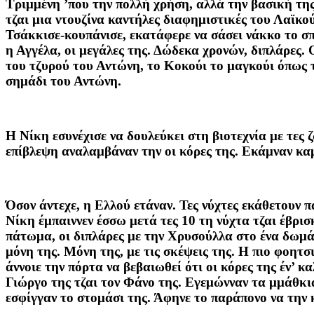
Τριμμένη ’που την πολλή χρήση, αλλά την βασική της 
τζαι μια ντουζίνα καντήλες διαφημιστικές του Λαϊκού
Τσάκκισε-κουπάνισε, εκατάφερε να σάσει νάκκο το σπι
η Αγγέλα, οι μεγάλες της. Δώδεκα χρονών, διπλάρες.
του τζυρού του Αντώνη, το Κοκούι το μαγκούι όπως τ
σημάδι του Αντώνη.
Η Νίκη εσυνέχισε να δουλεύκει στη βιοτεχνία με τες ζ
επίβλεψη αναλαμβάναν την οι κόρες της. Εκάμναν καμ
Όσον άντεχε, η Ελλού ετάναν. Τες νύχτες εκάθετουν 
Νίκη έμπαιννεν έσσω μετά τες 10 τη νύχτα τζαι έβρισ
πάτωμα, οι διπλάρες με την Χρυσούλλα στο ένα δωμά
μόνη της. Μόνη της, με τις σκέψεις της. Η πιο φοητ
άννοιε την πόρτα να βεβαιωθεί ότι οι κόρες της έν’ κ
Γιώργο της τζαι τον Φάνο της. Εγεμώνναν τα μμάθκια
εσφίγγαν το στομάσι της. Άφηνε το παράπονο να την 