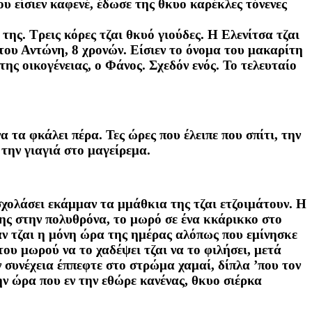
υ είσιεν καφενέ, έδωσε της θκυο καρέκλες τόνενες
της. Τρεις κόρες τζαι θκυό γιούδες. Η Ελενίτσα τζαι
 του Αντώνη, 8 χρονών. Είσιεν το όνομα του μακαρίτη
ης οικογένειας, ο Φάνος. Σχεδόν ενός. Το τελευταίο
α τα φκάλει πέρα. Τες ώρες που έλειπε που σπίτι, την
την γιαγιά στο μαγείρεμα.
σχολάσει εκάμμαν τα μμάθκια της τζαι ετζοιμάτουν. Η
της στην πολυθρόνα, το μωρό σε ένα κκάρικκο στο
αν τζαι η μόνη ώρα της ημέρας αλόπως που εμίνησκε
ου μωρού να το χαδέψει τζαι να το φιλήσει, μετά
ην συνέχεια έππεφτε στο στρώμα χαμαί, δίπλα ’που τον
ν ώρα που εν την εθώρε κανένας, θκυο σιέρκα