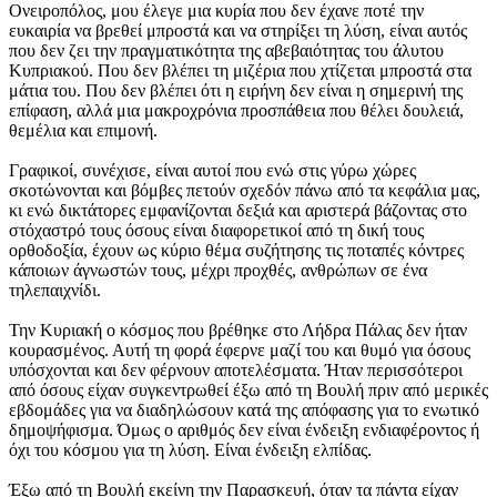
Ονειροπόλος, μου έλεγε μια κυρία που δεν έχανε ποτέ την
ευκαιρία να βρεθεί μπροστά και να στηρίξει τη λύση, είναι αυτός
που δεν ζει την πραγματικότητα της αβεβαιότητας του άλυτου
Κυπριακού. Που δεν βλέπει τη μιζέρια που χτίζεται μπροστά στα
μάτια του. Που δεν βλέπει ότι η ειρήνη δεν είναι η σημερινή της
επίφαση, αλλά μια μακροχρόνια προσπάθεια που θέλει δουλειά,
θεμέλια και επιμονή.
Γραφικοί, συνέχισε, είναι αυτοί που ενώ στις γύρω χώρες
σκοτώνονται και βόμβες πετούν σχεδόν πάνω από τα κεφάλια μας,
κι ενώ δικτάτορες εμφανίζονται δεξιά και αριστερά βάζοντας στο
στόχαστρό τους όσους είναι διαφορετικοί από τη δική τους
ορθοδοξία, έχουν ως κύριο θέμα συζήτησης τις ποταπές κόντρες
κάποιων άγνωστών τους, μέχρι προχθές, ανθρώπων σε ένα
τηλεπαιχνίδι.
Την Κυριακή ο κόσμος που βρέθηκε στο Λήδρα Πάλας δεν ήταν
κουρασμένος. Αυτή τη φορά έφερνε μαζί του και θυμό για όσους
υπόσχονται και δεν φέρνουν αποτελέσματα. Ήταν περισσότεροι
από όσους είχαν συγκεντρωθεί έξω από τη Βουλή πριν από μερικές
εβδομάδες για να διαδηλώσουν κατά της απόφασης για το ενωτικό
δημοψήφισμα. Όμως ο αριθμός δεν είναι ένδειξη ενδιαφέροντος ή
όχι του κόσμου για τη λύση. Είναι ένδειξη ελπίδας.
Έξω από τη Βουλή εκείνη την Παρασκευή, όταν τα πάντα είχαν