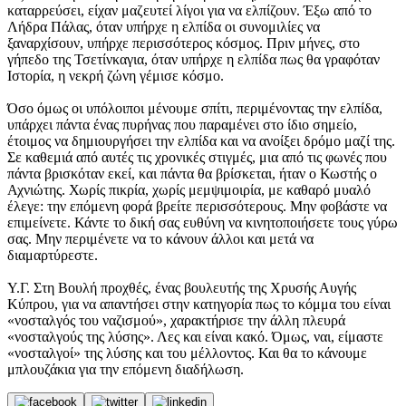
καταρρεύσει, είχαν μαζευτεί λίγοι για να ελπίζουν. Έξω από το
Λήδρα Πάλας, όταν υπήρχε η ελπίδα οι συνομιλίες να
ξαναρχίσουν, υπήρχε περισσότερος κόσμος. Πριν μήνες, στο
γήπεδο της Τσετίνκαγια, όταν υπήρχε η ελπίδα πως θα γραφόταν
Ιστορία, η νεκρή ζώνη γέμισε κόσμο.
Όσο όμως οι υπόλοιποι μένουμε σπίτι, περιμένοντας την ελπίδα,
υπάρχει πάντα ένας πυρήνας που παραμένει στο ίδιο σημείο,
έτοιμος να δημιουργήσει την ελπίδα και να ανοίξει δρόμο μαζί της.
Σε καθεμιά από αυτές τις χρονικές στιγμές, μια από τις φωνές που
πάντα βρισκόταν εκεί, και πάντα θα βρίσκεται, ήταν ο Κωστής ο
Αχνιώτης. Χωρίς πικρία, χωρίς μεμψιμοιρία, με καθαρό μυαλό
έλεγε: την επόμενη φορά βρείτε περισσότερους. Μην φοβάστε να
επιμείνετε. Κάντε το δική σας ευθύνη να κινητοποιήσετε τους γύρω
σας. Μην περιμένετε να το κάνουν άλλοι και μετά να
διαμαρτύρεστε.
Υ.Γ. Στη Βουλή προχθές, ένας βουλευτής της Χρυσής Αυγής
Κύπρου, για να απαντήσει στην κατηγορία πως το κόμμα του είναι
«νοσταλγός του ναζισμού», χαρακτήρισε την άλλη πλευρά
«νοσταλγούς της λύσης». Λες και είναι κακό. Όμως, ναι, είμαστε
«νοσταλγοί» της λύσης και του μέλλοντος. Και θα το κάνουμε
μπλουζάκια για την επόμενη διαδήλωση.