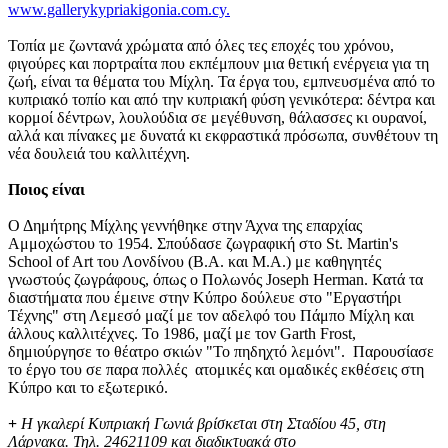
www.gallerykypriakigonia.com.cy.
Τοπία με ζωντανά χρώματα από όλες τες εποχές του χρόνου,
φιγούρες και πορτραίτα που εκπέμπουν μια θετική ενέργεια για τη
ζωή, είναι τα θέματα του Μίχλη. Τα έργα του, εμπνευσμένα από το
κυπριακό τοπίο και από την κυπριακή φύση γενικότερα: δέντρα και
κορμοί δέντρων, λουλούδια σε μεγέθυνση, θάλασσες κι ουρανοί,
αλλά και πίνακες με δυνατά κι εκφραστικά πρόσωπα, συνθέτουν τη
νέα δουλειά του καλλιτέχνη.
Ποιος είναι
Ο Δημήτρης Μίχλης γεννήθηκε στην Άχνα της επαρχίας
Αμμοχώστου το 1954. Σπούδασε ζωγραφική στο St. Martin's
School of Art του Λονδίνου (Β.Α. και Μ.Α.) με καθηγητές
γνωστούς ζωγράφους, όπως ο Πολωνός Joseph Herman. Κατά τα
διαστήματα που έμεινε στην Κύπρο δούλευε στο "Εργαστήρι
Τέχνης" στη Λεμεσό μαζί με τον αδελφό του Πάμπο Μίχλη και
άλλους καλλιτέχνες. Το 1986, μαζί με τον Garth Frost,
δημιούργησε το θέατρο σκιών "Το πηδηχτό λεμόνι". Παρουσίασε
το έργο του σε παρα πολλές ατομικές και ομαδικές εκθέσεις στη
Κύπρο και το εξωτερικό.
+
Η γκαλερί Κυπριακή Γωνιά βρίσκεται στη Σταδίου 45, στη
Λάρνακα. Τηλ. 24621109 και διαδικτυακά στο