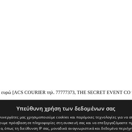
 προς 25 ευρώ [ACS COURIER τηλ. 77777373, THE SECRET EVENT 
Υπεύθυνη χρήση των δεδομένων σας
 συνεργάτες μας χρησιμοποιούμε cookies και παρόμοιες τεχνολογίες για να
χουμε πρόσβαση σε πληροφορίες στη συσκευή σας και να επεξεργαζόμαστε 
α, όπως τη διεύθυνση IP σας, μοναδικά αναγνωριστικά και δεδομένα περιήγη