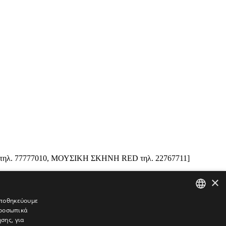
CO τηλ. 77777010, ΜΟΥΣΙΚΗ ΣΚΗΝΗ RED τηλ. 22767711]
×
 αποθηκεύουμε
προσωπικά
GREEK
σης, για