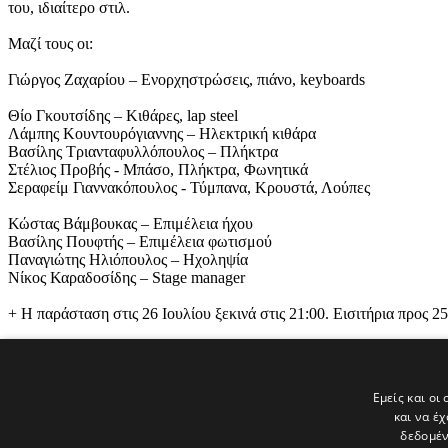
του, ιδιαίτερο στιλ.
Μαζί τους οι:
Γιώργος Ζαχαρίου – Ενορχηστρώσεις, πιάνο, keyboards
Θίο Γκουτσίδης – Κιθάρες, lap steel
Λάμπης Κουντουρόγιαννης – Ηλεκτρική κιθάρα
Βασίλης Τριανταφυλλόπουλος – Πλήκτρα
Στέλιος Προβής - Μπάσο, Πλήκτρα, Φωνητικά
Σεραφείμ Γιαννακόπουλος - Τύμπανα, Κρουστά, Λούπες
Κώστας Βάμβουκας – Επιμέλεια ήχου
Βασίλης Πουφτής – Επιμέλεια φωτισμού
Παναγιώτης Ηλιόπουλος – Ηχοληψία
Νίκος Καραδοσίδης – Stage manager
+ Η παράσταση στις 26 Ιουλίου ξεκινά στις 21:00. Εισιτήρια
Tags
Εμείς και οι
και να έ
ΕΙΔΗΣΕΙΣ
δεδομέν