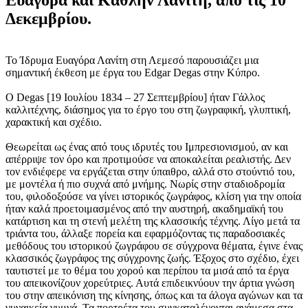
Δεκεμβρίου.
Το Ίδρυμα Ευαγόρα Λανίτη στη Λεμεσό παρουσιάζει μια
σημαντική έκθεση με έργα του Edgar Degas στην Κύπρο.
Ο Degas [19 Ιουλίου 1834 – 27 Σεπτεμβρίου] ήταν Γάλλος
καλλιτέχνης, διάσημος για το έργο του στη ζωγραφική, γλυπτική,
χαρακτική και σχέδιο.
Θεωρείται ως ένας από τους ιδρυτές του Ιμπρεσιονισμού, αν και
απέρριψε τον όρο και προτιμούσε να αποκαλείται ρεαλιστής. Δεν
τον ενδιέφερε να εργάζεται στην ύπαιθρο, αλλά στο στούντιό του,
με μοντέλα ή πιο συχνά από μνήμης. Νωρίς στην σταδιοδρομία
του, φιλοδοξούσε να γίνει ιστορικός ζωγράφος, κλίση για την οποία
ήταν καλά προετοιμασμένος από την αυστηρή, ακαδημαϊκή του
κατάρτιση και τη στενή μελέτη της κλασσικής τέχνης. Λίγο μετά τα
τριάντα του, άλλαξε πορεία και εφαρμόζοντας τις παραδοσιακές
μεθόδους του ιστορικού ζωγράφου σε σύγχρονα θέματα, έγινε ένας
κλασσικός ζωγράφος της σύγχρονης ζωής. Έξοχος στο σχέδιο, έχει
ταυτιστεί με το θέμα του χορού και περίπου τα μισά από τα έργα
του απεικονίζουν χορεύτριες. Αυτά επιδεικνύουν την άρτια γνώση
του στην απεικόνιση της κίνησης, όπως και τα άλογα αγώνων και τα
γυναικεία γυμνά. Τα πορτρέτα του συγκαταλέγονται ανάμεσα στα