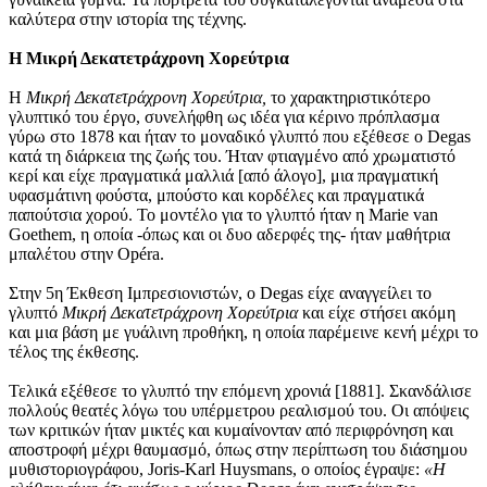
καλύτερα στην ιστορία της τέχνης.
Η Μικρή Δεκατετράχρονη Χορεύτρια
H
Μικρή Δεκατετράχρονη Χορεύτρια,
το χαρακτηριστικότερο
γλυπτικό του έργο, συνελήφθη ως ιδέα για κέρινο πρόπλασμα
γύρω στο 1878 και ήταν το μοναδικό γλυπτό που εξέθεσε ο Degas
κατά τη διάρκεια της ζωής του. Ήταν φτιαγμένο από χρωματιστό
κερί και είχε πραγματικά μαλλιά [από άλογο], μια πραγματική
υφασμάτινη φούστα, μπούστο και κορδέλες και πραγματικά
παπούτσια χορού. Το μοντέλο για το γλυπτό ήταν η Marie van
Goethem, η οποία -όπως και οι δυο αδερφές της- ήταν μαθήτρια
μπαλέτου στην Opéra.
Στην 5η Έκθεση Ιμπρεσιονιστών, ο Degas είχε αναγγείλει το
γλυπτό
Μικρή Δεκατετράχρονη Χορεύτρια
και είχε στήσει ακόμη
και μια βάση με γυάλινη προθήκη, η οποία παρέμεινε κενή μέχρι το
τέλος της έκθεσης.
Τελικά εξέθεσε το γλυπτό την επόμενη χρονιά [1881]. Σκανδάλισε
πολλούς θεατές λόγω του υπέρμετρου ρεαλισμού του. Οι απόψεις
των κριτικών ήταν μικτές και κυμαίνονταν από περιφρόνηση και
αποστροφή μέχρι θαυμασμό, όπως στην περίπτωση του διάσημου
μυθιστοριογράφου, Joris-Karl Huysmans, ο οποίος έγραψε:
«Η