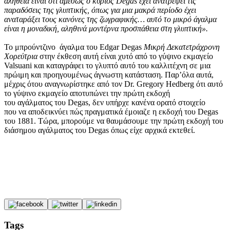
αλήθεια είναι ότι αμέσως ο κύριος Degas έχει ανατρέψει τις
παραδόσεις της γλυπτικής, όπως για μια μακρά περίοδο έχει
αναταράξει τους κανόνες της ζωγραφικής… αυτό το μικρό άγαλμα
είναι η μοναδική, αληθινά μοντέρνα προσπάθεια στη γλυπτική».
Το μπρούντζινο άγαλμα του Edgar Degas
Μικρή Δεκατετράχρονη
Χορεύτρια
στην έκθεση αυτή είναι χυτό από το γύψινο εκμαγείο
Valsuani και καταγράφει το γλυπτό αυτό του καλλιτέχνη σε μια
πρώιμη και προηγουμένως άγνωστη κατάσταση. Παρ’όλα αυτά,
μέχρις ότου αναγνωρίστηκε από τον Dr. Gregory Hedberg ότι αυτό
το γύψινο εκμαγείο αποτυπώνει την πρώτη εκδοχή
του αγάλματος του Degas, δεν υπήρχε κανένα ορατό στοιχείο
που να αποδεικνύει πώς πραγματικά έμοιαζε η εκδοχή του Degas
του 1881. Τώρα, μπορούμε να θαυμάσουμε την πρώτη εκδοχή του
διάσημου αγάλματος του Degas όπως είχε αρχικά εκτεθεί.
Tags