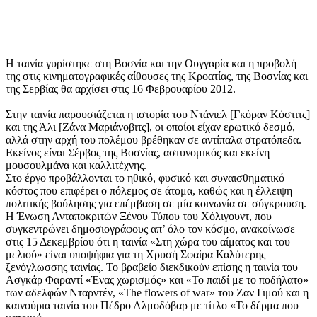
Η ταινία γυρίστηκε στη Βοσνία και την Ουγγαρία και η προβολή
της στις κινηματογραφικές αίθουσες της Κροατίας, της Βοσνίας και
της Σερβίας θα αρχίσει στις 16 Φεβρουαρίου 2012.
Στην ταινία παρουσιάζεται η ιστορία του Ντάνιελ [Γκόραν Κόστιτς]
και της Άλι [Ζάνα Μαριάνοβιτς], οι οποίοι είχαν ερωτικό δεσμό,
αλλά στην αρχή του πολέμου βρέθηκαν σε αντίπαλα στρατόπεδα.
Εκείνος είναι Σέρβος της Βοσνίας, αστυνομικός και εκείνη
μουσουλμάνα και καλλιτέχνης.
Στο έργο προβάλλονται το ηθικό, φυσικό και συναισθηματικό
κόστος που επιφέρει ο πόλεμος σε άτομα, καθώς και η έλλειψη
πολιτικής βούλησης για επέμβαση σε μία κοινωνία σε σύγκρουση.
Η Ένωση Ανταποκριτών Ξένου Τύπου του Χόλιγουντ, που
συγκεντρώνει δημοσιογράφους απ’ όλο τον κόσμο, ανακοίνωσε
στις 15 Δεκεμβρίου ότι η ταινία «Στη χώρα του αίματος και του
μελιού» είναι υποψήφια για τη Χρυσή Σφαίρα Καλύτερης
ξενόγλωσσης ταινίας. Το βραβείο διεκδικούν επίσης η ταινία του
Ασγκάρ Φαραντί «Ένας χωρισμός» και «Το παιδί με το ποδήλατο»
των αδελφών Νταρντέν, «The flowers of war» του Ζαν Γιμού και η
καινούρια ταινία του Πέδρο Αλμοδόβαρ με τίτλο «Το δέρμα που