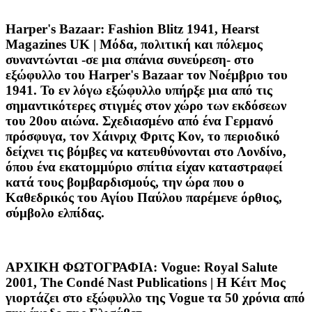
Harper's Bazaar: Fashion Blitz 1941, Hearst
Magazines UK
| Μόδα, πολιτική και πόλεμος
συναντώνται -σε μια σπάνια συνεύρεση- στο
εξώφυλλο του Harper's Bazaar τον Νοέμβριο του
1941. Το εν λόγω εξώφυλλο υπήρξε μια από τις
σημαντικότερες στιγμές στον χώρο των εκδόσεων
του 20ου αιώνα. Σχεδιασμένο από ένα Γερμανό
πρόσφυγα, τον Χάινριχ Φριτς Κον, το περιοδικό
δείχνει τις βόμβες να κατευθύνονται στο Λονδίνο,
όπου ένα εκατομμύριο σπίτια είχαν καταστραφεί
κατά τους βομβαρδισμούς, την ώρα που ο
Καθεδρικός του Αγίου Παύλου παρέμενε όρθιος,
σύμβολο ελπίδας.
ΑΡΧΙΚΗ ΦΩΤΟΓΡΑΦΙΑ: Vogue: Royal Salute
2001, The Condé Nast Publications | Η Κέιτ Μος
γιορτάζει στο εξώφυλλο της Vogue τα 50 χρόνια από