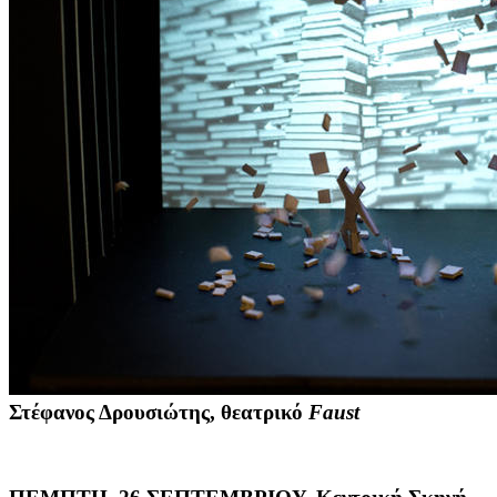
Στέφανος Δρουσιώτης
, θεατρικό
Faust