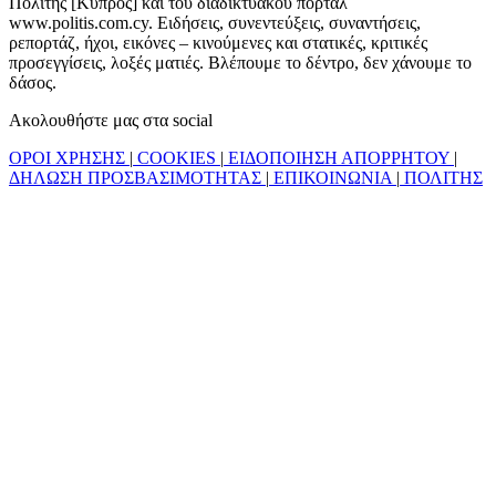
Πολίτης [Κύπρος] και του διαδικτυακού πόρταλ
www.politis.com.cy. Ειδήσεις, συνεντεύξεις, συναντήσεις,
ρεπορτάζ, ήχοι, εικόνες – κινούμενες και στατικές, κριτικές
προσεγγίσεις, λοξές ματιές. Βλέπουμε το δέντρο, δεν χάνουμε το
δάσος.
Ακολουθήστε μας στα social
ΟΡΟΙ ΧΡΗΣΗΣ
|
COOKIES
|
ΕΙΔΟΠΟΙΗΣΗ ΑΠΟΡΡΗΤΟΥ
|
ΔΗΛΩΣΗ ΠΡΟΣΒΑΣΙΜΟΤΗΤΑΣ
|
ΕΠΙΚΟΙΝΩΝΙΑ
|
ΠΟΛΙΤΗΣ