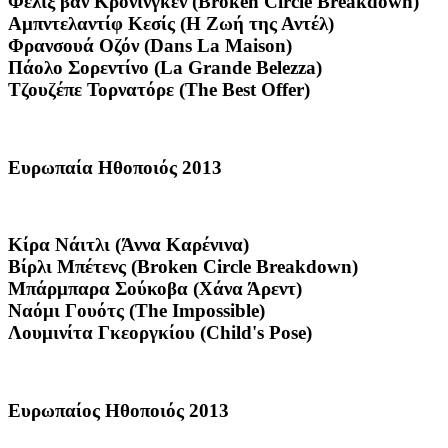
Φέλιξ βαν Κρόνινγκεν (Broken Circle Breakdown)
Αμπντελαντίφ Κεσίς (Η Ζωή της Αντέλ)
Φρανσουά Οζόν (Dans La Maison)
Πάολο Σορεντίνο (La Grande Belezza)
Τζουζέπε Τορνατόρε (The Best Offer)
Ευρωπαία Ηθοποιός 2013
Κίρα Νάιτλι (Άννα Καρένινα)
Βίρλι Μπέτενς (Broken Circle Breakdown)
Μπάρμπαρα Σούκοβα (Χάνα Άρεντ)
Ναόμι Γουότς (The Impossible)
Λουμινίτα Γκεοργκίου (Child's Pose)
Ευρωπαίος Ηθοποιός 2013