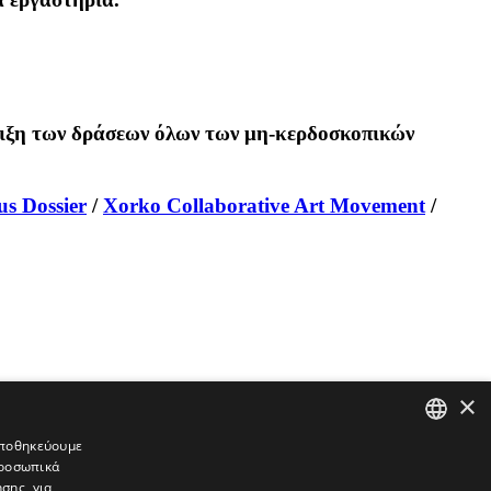
ήριξη των δράσεων όλων των μη-κερδοσκοπικών
s Dossier
/
Xorko Collaborative Art Movement
/
×
 αποθηκεύουμε
προσωπικά
GREEK
σης, για