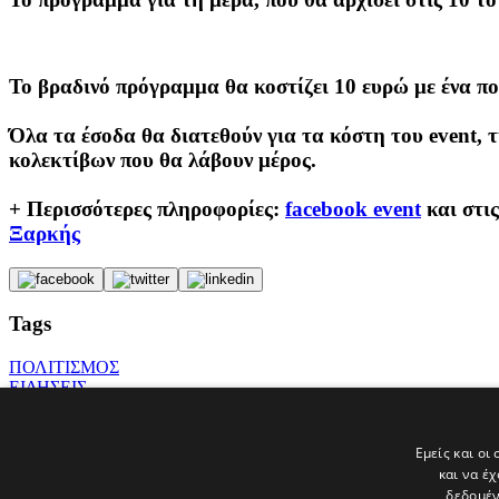
Το βραδινό πρόγραμμα θα κοστίζει 10 ευρώ με ένα ποτ
Όλα τα έσοδα θα διατεθούν για τα κόστη του event,
κολεκτίβων που θα λάβουν μέρος.
+ Περισσότερες πληροφορίες:
facebook event
και στι
Ξαρκής
Tags
ΠΟΛΙΤΙΣΜΟΣ
ΕΙΔΗΣΕΙΣ
ΡΙΚ
Σουλτάνος
ΚΡΙΤΙΚΗ
Εμείς και οι
Μοντανά
και να έ
ολυμπιονίκης
δεδομέν