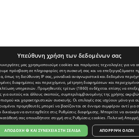
Υπεύθυνη χρήση των δεδομένων σας
 συνεργάτες μας χρησιμοποιούμε cookies και παρόμοιες τεχνολογίες για να
χουμε πρόσβαση σε πληροφορίες στη συσκευή σας και να επεξεργαζόμαστε 
α, όπως τη διεύθυνση IP σας, μοναδικά αναγνωριστικά και δεδομένα περιήγη
υμένες διαφημίσεις και περιεχόμενο, μέτρηση διαφημίσεων και περιεχομένο
βελτίωση υπηρεσιών.
Προμηθευτές τρίτων (1860)
ενδέχεται επίσης να επεξε
ς για αυτούς και άλλους σκοπούς, συμπεριλαμβανομένης της χρήσης ακριβ
πισμού και χαρακτηριστικών συσκευής. Οι επιλογές σας ισχύουν μόνο για α
ρισμένοι προμηθευτές μπορεί να βασίζονται σε έννομο συμφέρον αντί για 
ο δικαίωμα να αντιταχθείτε στις
Ρυθμίσεις διαφήμισης
. Μπορείτε να ανακαλ
κατάθεσή σας οποιαδήποτε στιγμή στις
Ρυθμίσεις cookies
.
Πολιτική Απορρή
[Κύπρος] και του διαδικτυακού πόρταλ www.politis.com.cy. Ειδήσεις, 
τρο, δεν χάνουμε το δάσος.
ΑΠΟΔΟΧΗ 🍪 ΚΑΙ ΣΥΝΕΧΕΙΑ ΣΤΗ ΣΕΛΙΔΑ
ΑΠΌΡΡΙΨΗ ΌΛΩΝ