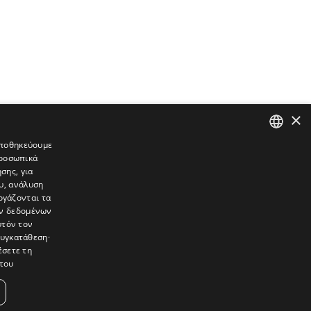
×
 αποθηκεύουμε
προσωπικά
GREEK
σης, για
ENGLISH
υ, ανάλυση
ργάζονται τα
ών δεδομένων
υτόν τον
συγκατάθεση·
έσετε τη
του
συνεντεύξεις, συναντήσεις, ρεπορτάζ, ήχοι, εικόνες – κινούμενες