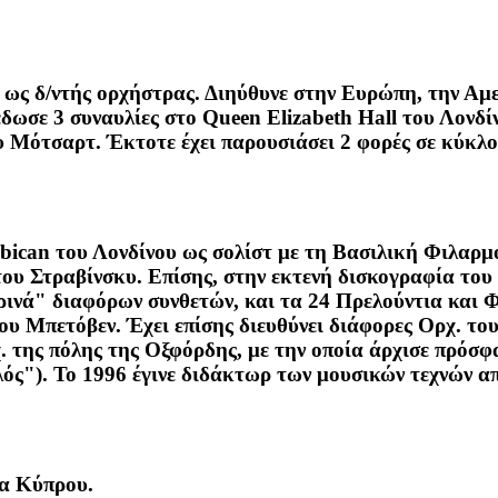
 ως δ/ντής ορχήστρας. Διηύθυνε στην Ευρώπη, την Αμε
έδωσε 3 συναυλίες στο Queen Elizabeth Hall του Λονδί
υ Μότσαρτ. Έκτοτε έχει παρουσιάσει 2 φορές σε κύκλ
rbican του Λονδίνου ως σολίστ με τη Βασιλική Φιλαρμ
του Στραβίνσκυ. Επίσης, στην εκτενή δισκογραφία του
ινά" διαφόρων συνθετών, και τα 24 Πρελούντια και 
 του Μπετόβεν. Έχει επίσης διευθύνει διάφορες Ορχ. τ
ης πόλης της Οξφόρδης, με την οποία άρχισε πρόσφα
"). Το 1996 έγινε διδάκτωρ των μουσικών τεχνών από
α Κύπρου.