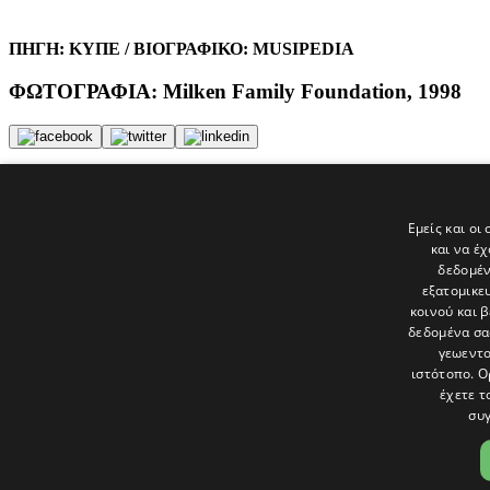
ΠΗΓΗ: ΚΥΠΕ / ΒΙΟΓΡΑΦΙΚΟ: ΜUSIPEDIA
ΦΩΤΟΓΡΑΦΙΑ: Milken Family Foundation, 1998
Tags
ΕΙΔΗΣΕΙΣ
Εμείς και οι
ΡΙΚ
και να έ
Ινδία
δεδομέν
εξατομικε
Τελευταία νέα
κοινού και 
δεδομένα σα
γεωεντο
ιστότοπο. Ο
έχετε τ
συγ
Το «Παράθυρο» είναι το πολιτιστικό ένθετο της εφημερίδας Πολίτης 
και στατικές, κριτικές προσεγγίσεις, λοξές ματιές. Βλέπουμε το δέν