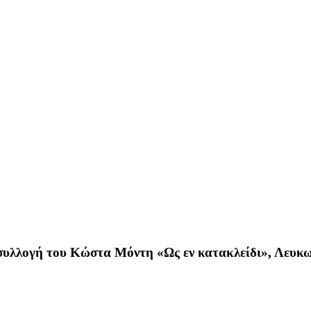
 συλλογή του Κώστα Μόντη «Ως εν κατακλείδι», Λευκω