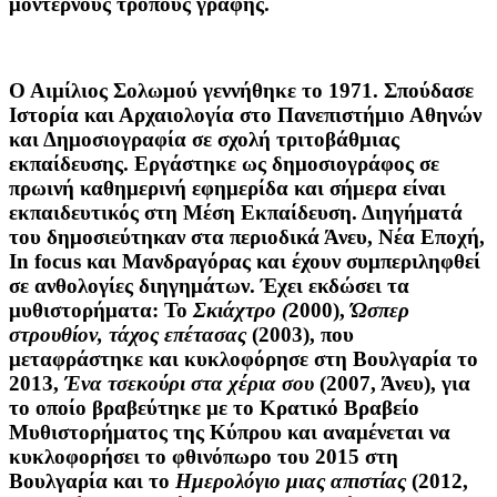
μοντέρνους τρόπους γραφής.
Ο
Αιμίλιος Σολωμού
γεννήθηκε το 1971. Σπούδασε
Ιστορία και Αρχαιολογία στο Πανεπιστήμιο Αθηνών
και Δημοσιογραφία σε σχολή τριτοβάθμιας
εκπαίδευσης. Εργάστηκε ως δημοσιογράφος σε
πρωινή καθημερινή εφημερίδα και σήμερα είναι
εκπαιδευτικός στη Μέση Εκπαίδευση. Διηγήματά
του δημοσιεύτηκαν στα περιοδικά Άνευ, Νέα Εποχή,
In focus και Μανδραγόρας και έχουν συμπεριληφθεί
σε ανθολογίες διηγημάτων. Έχει εκδώσει τα
μυθιστορήματα: Το
Σκιάχτρο (
2000),
Ώσπερ
στρουθίον, τάχος επέτασας
(2003), που
μεταφράστηκε και κυκλοφόρησε στη Βουλγαρία το
2013,
Ένα τσεκούρι στα χέρια σου
(2007, Άνευ), για
το οποίο βραβεύτηκε με το Κρατικό Βραβείο
Μυθιστορήματος της Κύπρου και αναμένεται να
κυκλοφορήσει το φθινόπωρο του 2015 στη
Βουλγαρία και το
Ημερολόγιο μιας απιστίας
(2012,