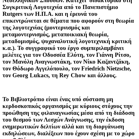
Νεοελληνικών Σπουδών. Κατέχει διδακτορικό στη
Συγκριτική Λογοτεχνία από το Πανεπιστήμιο
Rutgers των Η.Π.Α. και η έρευνά του
επικεντρώνεται σε θέματα που αφορούν στη θεωρία
της λογοτεχνίας (μοντερνισμός και
μεταμοντερνισμός, μεταποικιακή θεωρία,
μεταδομισμός, ψυχαναλυτική λογοτεχνική κριτική
κ.α.). Το συγγραφικό του έργο συμπεριλαμβάνει
μελέτες για τον Οδυσσέα Ελύτη, τον Γιάννη Ρίτσο,
τον Μανόλη Αναγνωστάκη, τον Νίκο Καζαντζάκη,
τον Θόδωρο Αγγελόπουλο, τον Friedrich Nietzsche,
τον Georg Lukacs, τη Rey Chow και άλλους.
Το Βιβλιοτρόπιο
είναι ένας υπό σύσταση μη
κερδοσκοπικός οργανισμός με κύριους στόχους την
προώθηση της φιλαναγνωσίας μέσα από τη διάδοση
του θεσμού των Λεσχών Ανάγνωσης, την έκδοση
ενημερωτικών δελτίων αλλά και τη διοργάνωση
εκδηλώσεων, διαλέξεων που έχουν σχέση με το χώρο