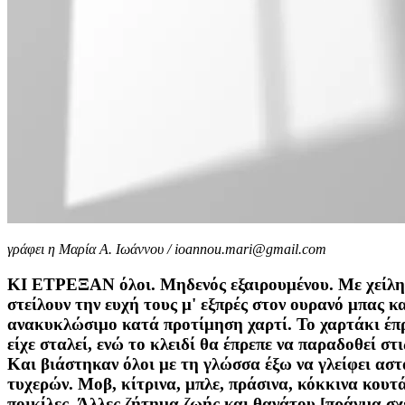
γράφει η Μαρία Α. Ιωάννου / ioannou.mari@gmail.com
ΚΙ ΕΤΡΕΞΑΝ όλοι. Μηδενός εξαιρουμένου. Με χείλη 
στείλουν την ευχή τους μ' εξπρές στον ουρανό μπας κ
ανακυκλώσιμο κατά προτίμηση χαρτί. Το χαρτάκι έπρ
είχε σταλεί, ενώ το κλειδί θα έπρεπε να παραδοθεί σ
Και βιάστηκαν όλοι με τη γλώσσα έξω να γλείφει ασ
τυχερών. Μοβ, κίτρινα, μπλε, πράσινα, κόκκινα κουτ
ποικίλες. Άλλες ζήτημα ζωής και θανάτου [πράγμα σχ