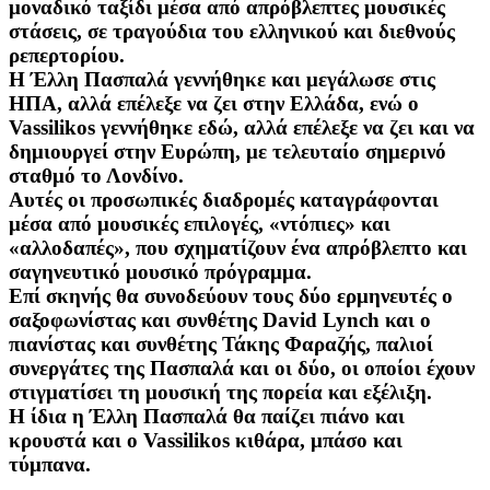
μοναδικό ταξίδι μέσα από απρόβλεπτες μουσικές
στάσεις, σε τραγούδια του ελληνικού και διεθνούς
ρεπερτορίου.
Η Έλλη Πασπαλά γεννήθηκε και μεγάλωσε στις
ΗΠΑ, αλλά επέλεξε να ζει στην Ελλάδα, ενώ ο
Vassilikos γεννήθηκε εδώ, αλλά επέλεξε να ζει και να
δημιουργεί στην Ευρώπη, με τελευταίο σημερινό
σταθμό το Λονδίνο.
Αυτές οι προσωπικές διαδρομές καταγράφονται
μέσα από μουσικές επιλογές, «ντόπιες» και
«αλλοδαπές», που σχηματίζουν ένα απρόβλεπτο και
σαγηνευτικό μουσικό πρόγραμμα.
Επί σκηνής θα συνοδεύουν τους δύο ερμηνευτές ο
σαξοφωνίστας και συνθέτης David Lynch και ο
πιανίστας και συνθέτης Τάκης Φαραζής, παλιοί
συνεργάτες της Πασπαλά και οι δύο, οι οποίοι έχουν
στιγματίσει τη μουσική της πορεία και εξέλιξη.
Η ίδια η Έλλη Πασπαλά θα παίζει πιάνο και
κρουστά και ο Vassilikos κιθάρα, μπάσο και
τύμπανα.