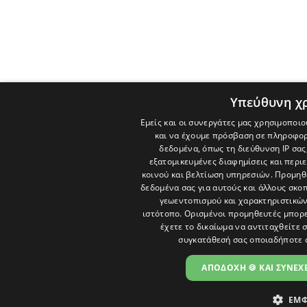
Υπεύθυνη χ
Εμείς και οι συνεργάτες μας χρησιμοποιο
και να έχουμε πρόσβαση σε πληροφορ
δεδομένα, όπως τη διεύθυνση IP σας
εξατομικευμένες διαφημίσεις και περι
κοινού και βελτίωση υπηρεσιών.
Προμηθε
δεδομένα σας για αυτούς και άλλους σκ
γεωεντοπισμού και χαρακτηριστικών 
ιστότοπο. Ορισμένοι προμηθευτές μπορε
έχετε το δικαίωμα να αντιταχθείτε 
συγκατάθεσή σας οποιαδήποτε 
ΑΠΟΔΟΧΗ 🍪 ΚΑΙ ΣΥΝΕΧΕ
ΕΜΦ