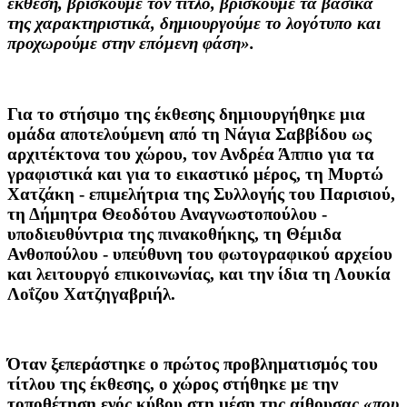
έκθεση, βρίσκουμε τον τίτλο, βρίσκουμε τα βασικά
της χαρακτηριστικά, δημιουργούμε το λογότυπο και
προχωρούμε στην επόμενη φάση».
Για το στήσιμο της έκθεσης δημιουργήθηκε μια
ομάδα αποτελούμενη από τη
Νάγια Σαββίδου
ως
αρχιτέκτονα του χώρου, τον
Ανδρέα Άππιο
για τα
γραφιστικά και για το εικαστικό μέρος, τη
Μυρτώ
Χατζάκη
- επιμελήτρια της Συλλογής του Παρισιού,
τη
Δήμητρα Θεοδότου Αναγνωστοπούλου
-
υποδιευθύντρια της πινακοθήκης, τη
Θέμιδα
Ανθοπούλου
- υπεύθυνη του φωτογραφικού αρχείου
και λειτουργό επικοινωνίας, και την ίδια τη
Λουκία
Λοΐζου Χατζηγαβριήλ.
Όταν ξεπεράστηκε ο πρώτος προβληματισμός του
τίτλου της έκθεσης, ο χώρος στήθηκε με την
τοποθέτηση ενός κύβου στη μέση της αίθουσας
«που