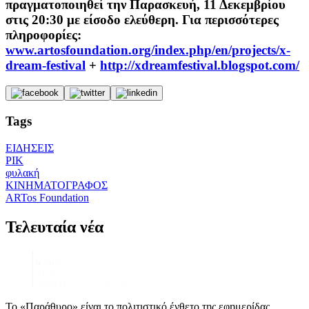
πραγματοποιηθεί την Παρασκευή, 11 Δεκεμβρίου
στις 20:30 με είσοδο ελεύθερη. Για περισσότερες
πληροφορίες:
www.artosfoundation.org/index.php/en/projects/x-
dream-festival
+
http://xdreamfestival.blogspot.com/
Tags
ΕΙΔΗΣΕΙΣ
ΡΙΚ
φυλακή
ΚΙΝΗΜΑΤΟΓΡΑΦΟΣ
ARTos Foundation
Τελευταία νέα
Το «Παράθυρο» είναι το πολιτιστικό ένθετο της εφημερίδας