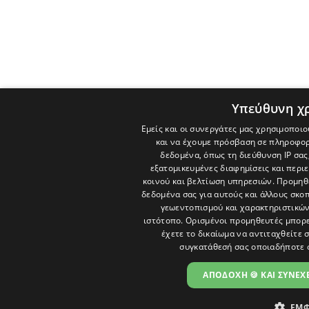
Υπεύθυνη χ
Εμείς και οι συνεργάτες μας χρησιμοποιο
και να έχουμε πρόσβαση σε πληροφορ
δεδομένα, όπως τη διεύθυνση IP σας
εξατομικευμένες διαφημίσεις και περι
κοινού και βελτίωση υπηρεσιών.
Προμηθε
δεδομένα σας για αυτούς και άλλους σκ
γεωεντοπισμού και χαρακτηριστικών 
ιστότοπο. Ορισμένοι προμηθευτές μπορε
έχετε το δικαίωμα να αντιταχθείτε 
συγκατάθεσή σας οποιαδήποτε 
ΑΠΟΔΟΧΗ 🍪 ΚΑΙ ΣΥΝΕΧΕ
ΕΜΦ