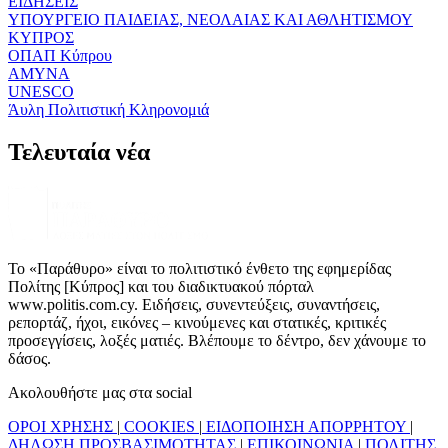
ΕΙΔΗΣΕΙΣ
ΥΠΟΥΡΓΕΙΟ ΠΑΙΔΕΙΑΣ, ΝΕΟΛΑΙΑΣ ΚΑΙ ΑΘΛΗΤΙΣΜΟΥ
ΚΥΠΡΟΣ
ΟΠΑΠ Κύπρου
ΑΜΥΝΑ
UNESCO
Άυλη Πολιτιστική Κληρονομιά
Τελευταία νέα
Το «Παράθυρο» είναι το πολιτιστικό ένθετο της εφημερίδας
Πολίτης [Κύπρος] και του διαδικτυακού πόρταλ
www.politis.com.cy. Ειδήσεις, συνεντεύξεις, συναντήσεις,
ρεπορτάζ, ήχοι, εικόνες – κινούμενες και στατικές, κριτικές
προσεγγίσεις, λοξές ματιές. Βλέπουμε το δέντρο, δεν χάνουμε το
δάσος.
Ακολουθήστε μας στα social
ΟΡΟΙ ΧΡΗΣΗΣ
|
COOKIES
|
ΕΙΔΟΠΟΙΗΣΗ ΑΠΟΡΡΗΤΟΥ
|
ΔΗΛΩΣΗ ΠΡΟΣΒΑΣΙΜΟΤΗΤΑΣ
|
ΕΠΙΚΟΙΝΩΝΙΑ
|
ΠΟΛΙΤΗΣ