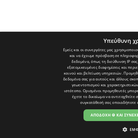
Υπεύθυνη χ
Εμείς και οι συνεργάτες μας χρησιμοποιο
και να έχουμε πρόσβαση σε πληροφορ
δεδομένα, όπως τη διεύθυνση IP σας
εξατομικευμένες διαφημίσεις και περι
κοινού και βελτίωση υπηρεσιών.
Προμηθε
δεδομένα σας για αυτούς και άλλους σκ
γεωεντοπισμού και χαρακτηριστικών 
ιστότοπο. Ορισμένοι προμηθευτές μπορε
έχετε το δικαίωμα να αντιταχθείτε 
συγκατάθεσή σας οποιαδήποτε 
ΑΠΟΔΟΧΗ 🍪 ΚΑΙ ΣΥΝΕΧΕ
ΕΜΦ