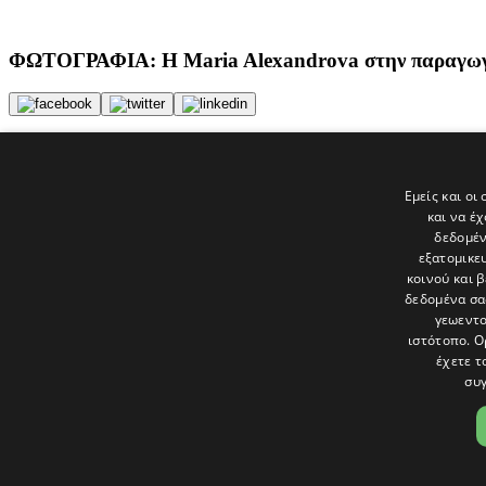
ΦΩΤΟΓΡΑΦΙΑ: Η Maria Alexandrova στην παραγωγή 
Tags
ΕΙΔΗΣΕΙΣ
Εμείς και οι
K-CINEPLEX
και να έ
παράνομη επέκταση
δεδομέν
εξατομικε
Τελευταία νέα
κοινού και 
δεδομένα σα
γεωεντο
ιστότοπο. Ο
έχετε τ
συγ
Το «Παράθυρο» είναι το πολιτιστικό ένθετο της εφημερίδας Πολίτης 
και στατικές, κριτικές προσεγγίσεις, λοξές ματιές. Βλέπουμε το δέν
Ακολουθήστε μας στα social