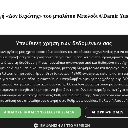
«Δον Κιχώτης» του μπαλέτου Μπολσόι ©Damir Yusup
Υπεύθυνη χρήση των δεδομένων σας
 συνεργάτες μας χρησιμοποιούμε cookies και παρόμοιες τεχνολογίες για να
χουμε πρόσβαση σε πληροφορίες στη συσκευή σας και να επεξεργαζόμαστε 
α, όπως τη διεύθυνση IP σας, μοναδικά αναγνωριστικά και δεδομένα περιήγη
υμένες διαφημίσεις και περιεχόμενο, μέτρηση διαφημίσεων και περιεχομένο
βελτίωση υπηρεσιών.
Προμηθευτές τρίτων (1860)
ενδέχεται επίσης να επεξε
ς για αυτούς και άλλους σκοπούς, συμπεριλαμβανομένης της χρήσης ακριβ
πισμού και χαρακτηριστικών συσκευής. Οι επιλογές σας ισχύουν μόνο για α
ρισμένοι προμηθευτές μπορεί να βασίζονται σε έννομο συμφέρον αντί για 
ο δικαίωμα να αντιταχθείτε στις
Ρυθμίσεις διαφήμισης
. Μπορείτε να ανακαλ
κατάθεσή σας οποιαδήποτε στιγμή στις
Ρυθμίσεις cookies
.
Πολιτική Απορρή
[Κύπρος] και του διαδικτυακού πόρταλ www.politis.com.cy. Ειδήσεις, 
τρο, δεν χάνουμε το δάσος.
ΑΠΟΔΟΧΗ 🍪 ΚΑΙ ΣΥΝΕΧΕΙΑ ΣΤΗ ΣΕΛΙΔΑ
ΑΠΌΡΡΙΨΗ ΌΛΩΝ
ΕΜΦΑΝΙΣΗ ΛΕΠΤΟΜΕΡΕΙΩΝ