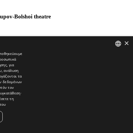
ov-Bolshoi theatre
×
 αποθηκεύουμε
προσωπικά
GREEK
σης, για
ENGLISH
υ, ανάλυση
ργάζονται τα
ών δεδομένων
υτόν τον
συγκατάθεση·
έσετε τη
του
συνεντεύξεις, συναντήσεις, ρεπορτάζ, ήχοι, εικόνες – κινούμενες