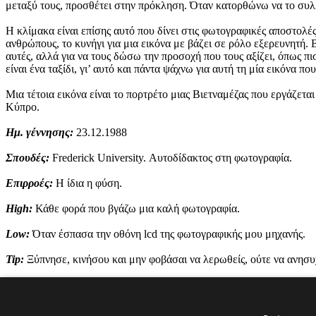
μεταξύ τους, προσθέτει στην πρόκληση. Όταν κατορθώνω να το συλλ
Η κλίμακα είναι επίσης αυτό που δίνει στις φωτογραφικές αποστολέ
ανθρώπους, το κυνήγι για μια εικόνα με βάζει σε ρόλο εξερευνητή.
αυτές, αλλά για να τους δώσω την προσοχή που τους αξίζει, όπως π
είναι ένα ταξίδι, γι’ αυτό και πάντα ψάχνω για αυτή τη μία εικόνα πο
Μια τέτοια εικόνα είναι το πορτρέτο μιας Βιετναμέζας που εργάζετα
Κύπρο.
Ημ. γέννησης:
23.12.1988
Σπουδές:
Frederick University. Αυτοδίδακτος στη φωτογραφία.
Επιρροές:
Η ίδια η φύση.
High:
Κάθε φορά που βγάζω μια καλή φωτογραφία.
Low:
Όταν έσπασα την οθόνη lcd της φωτογραφικής μου μηχανής.
Tip:
Ξύπνησε, κινήσου και μην φοβάσαι να λερωθείς, ούτε να ανησυχε
Tags